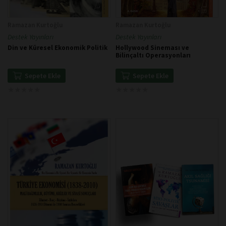
Ramazan Kurtoğlu
Ramazan Kurtoğlu
Destek Yayınları
Destek Yayınları
Din ve Küresel Ekonomik Politik
Hollywood Sineması ve
Bilinçaltı Operasyonları
Sepete Ekle
Sepete Ekle
★
★
★
★
★
★
★
★
★
★
★
★
★
★
★
★
★
★
★
★