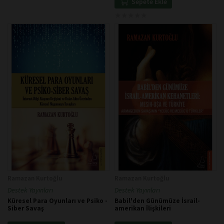
Sepete Ekle
★
★
★
★
★
★
★
★
★
★
Ramazan Kurtoğlu
Ramazan Kurtoğlu
Destek Yayınları
Destek Yayınları
Küresel Para Oyunları ve Psiko -
Babil'den Günümüze İsrail-
Siber Savaş
amerikan İlişkileri