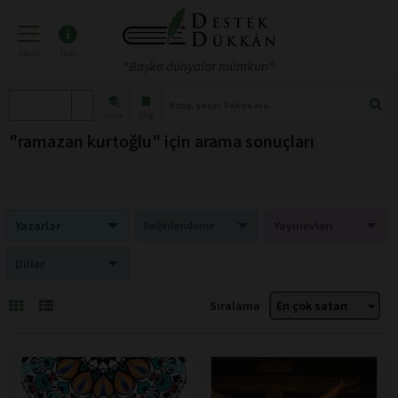
menü
info
"Başka dünyalar mümkün"
atölye
blog
"ramazan kurtoğlu" için arama sonuçları
Yazarlar
Yayınevleri
Değerlendirme
Diller
Sıralama