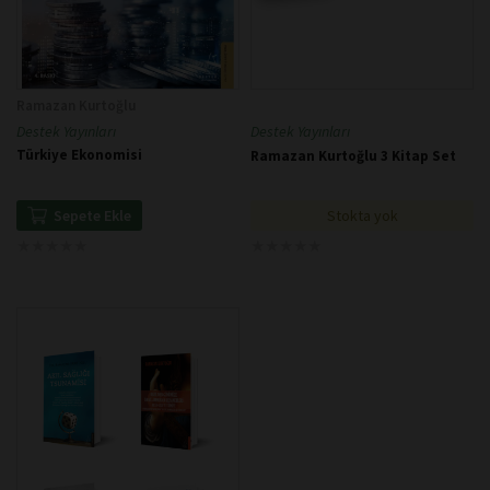
Ramazan Kurtoğlu
Destek Yayınları
Destek Yayınları
Türkiye Ekonomisi
Ramazan Kurtoğlu 3 Kitap Set
Stokta yok
Sepete Ekle
★
★
★
★
★
★
★
★
★
★
★
★
★
★
★
★
★
★
★
★