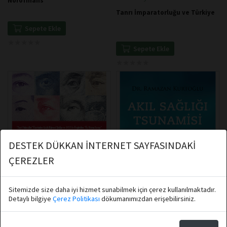
Nörofinans
Tanrı İmparatorluğu ve Türkiye
Sepete Ekle
★
★
★
★
★
★
★
★
★
★
Sepete Ekle
★
★
★
★
★
★
★
★
★
★
DESTEK DÜKKAN İNTERNET SAYFASINDAKİ
ÇEREZLER
Sitemizde size daha iyi hizmet sunabilmek için çerez kullanılmaktadır.
Detaylı bilgiye
Çerez Politikası
dökumanımızdan erişebilirsiniz.