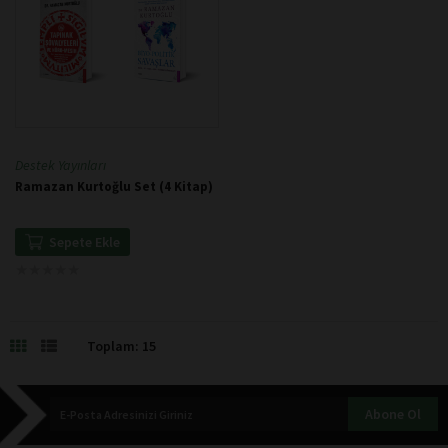
Destek Yayınları
Ramazan Kurtoğlu Set (4 Kitap)
Sepete Ekle
★
★
★
★
★
★
★
★
★
★
Toplam: 15
Abone Ol