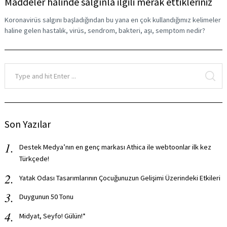
Maddeler halinde salgınla ilgili merak ettikleriniz
Koronavirüs salgını başladığından bu yana en çok kullandığımız kelimeler
Search
for:
haline gelen hastalık, virüs, sendrom, bakteri, aşı, semptom nedir?
Search
for:
SE
Son Yazılar
Destek Medya’nın en genç markası Athica ile webtoonlar ilk kez
Türkçede!
Yatak Odası Tasarımlarının Çocuğunuzun Gelişimi Üzerindeki Etkileri
Duygunun 50 Tonu
Midyat, Seyfo! Gülün!*