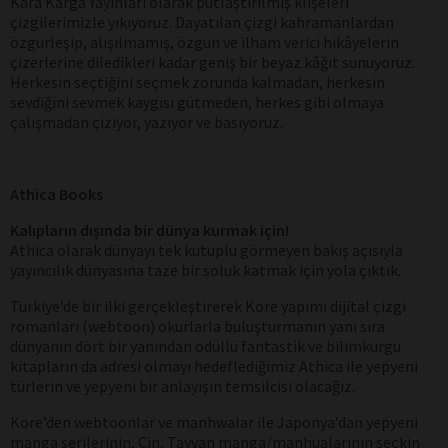
Kara Karga Yayınları olarak putlaştırılmış klişeleri
çizgilerimizle yıkıyoruz. Dayatılan çizgi kahramanlardan
özgürleşip, alışılmamış, özgün ve ilham verici hikâyelerin
çizerlerine diledikleri kadar geniş bir beyaz kâğıt sunuyoruz.
Herkesin seçtiğini seçmek zorunda kalmadan, herkesin
sevdiğini sevmek kaygısı gütmeden, herkes gibi olmaya
çalışmadan çiziyor, yazıyor ve basıyoruz.
Athica Books
Kalıpların dışında bir dünya kurmak için!
Athica olarak dünyayı tek kutuplu görmeyen bakış açısıyla
yayıncılık dünyasına taze bir soluk katmak için yola çıktık.
Türkiye’de bir ilki gerçekleştirerek Kore yapımı dijital çizgi
romanları (webtoon) okurlarla buluşturmanın yanı sıra
dünyanın dört bir yanından ödüllü fantastik ve bilimkurgu
kitapların da adresi olmayı hedeflediğimiz Athica ile yepyeni
türlerin ve yepyeni bir anlayışın temsilcisi olacağız.
Kore’den webtoonlar ve manhwalar ile Japonya’dan yepyeni
manga serilerinin, Çin, Tayvan manga/manhualarının seçkin