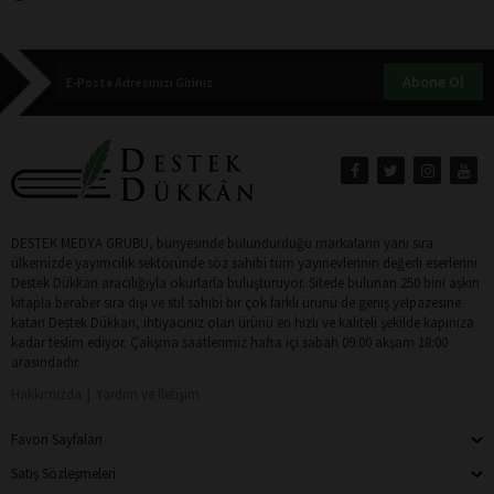
Abone Ol
DESTEK MEDYA GRUBU, bünyesinde bulundurduğu markaların yanı sıra
ülkemizde yayımcılık sektöründe söz sahibi tüm yayınevlerinin değerli eserlerini
Destek Dükkan aracılığıyla okurlarla buluşturuyor. Sitede bulunan 250 bini aşkın
kitapla beraber sıra dışı ve stil sahibi bir çok farklı ürünü de geniş yelpazesine
katan Destek Dükkan, ihtiyacınız olan ürünü en hızlı ve kaliteli şekilde kapınıza
kadar teslim ediyor. Çalışma saatlerimiz hafta içi sabah 09:00 akşam 18:00
arasındadır.
Hakkımızda
Yardım ve İletişim
Favori Sayfaları
Satış Sözleşmeleri