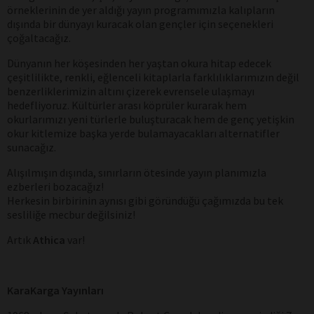
örneklerinin de yer aldığı yayın programımızla kalıpların
dışında bir dünyayı kuracak olan gençler için seçenekleri
çoğaltacağız.
Dünyanın her köşesinden her yaştan okura hitap edecek
çeşitlilikte, renkli, eğlenceli kitaplarla farklılıklarımızın değil
benzerliklerimizin altını çizerek evrensele ulaşmayı
hedefliyoruz. Kültürler arası köprüler kurarak hem
okurlarımızı yeni türlerle buluşturacak hem de genç yetişkin
okur kitlemize başka yerde bulamayacakları alternatifler
sunacağız.
Alışılmışın dışında, sınırların ötesinde yayın planımızla
ezberleri bozacağız!
Herkesin birbirinin aynısı gibi göründüğü çağımızda bu tek
sesliliğe mecbur değilsiniz!
Artık
Athica
var!
KaraKarga Yayınları