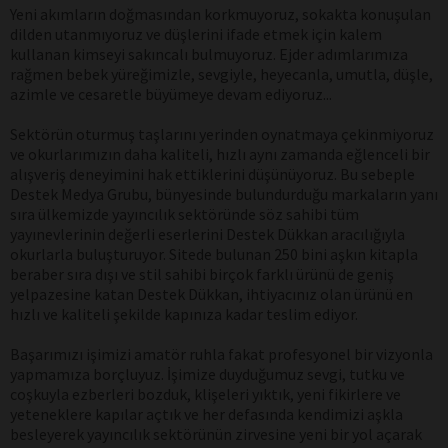
Yeni akımların doğmasından korkmuyoruz, sokakta konuşulan
dilden utanmıyoruz ve düşlerini ifade etmek için kalem
kullanan kimseyi sakıncalı bulmuyoruz. Ejder adımlarımıza
rağmen bebek yüreğimizle, sevgiyle, heyecanla, umutla, düşle,
azimle ve cesaretle büyümeye devam ediyoruz...
Sektörün oturmuş taşlarını yerinden oynatmaya çekinmiyoruz
ve okurlarımızın daha kaliteli, hızlı aynı zamanda eğlenceli bir
alışveriş deneyimini hak ettiklerini düşünüyoruz. Bu sebeple
Destek Medya Grubu, bünyesinde bulundurduğu markaların yanı
sıra ülkemizde yayıncılık sektöründe söz sahibi tüm
yayınevlerinin değerli eserlerini Destek Dükkan aracılığıyla
okurlarla buluşturuyor. Sitede bulunan 250 bini aşkın kitapla
beraber sıra dışı ve stil sahibi birçok farklı ürünü de geniş
yelpazesine katan Destek Dükkan, ihtiyacınız olan ürünü en
hızlı ve kaliteli şekilde kapınıza kadar teslim ediyor.
Başarımızı işimizi amatör ruhla fakat profesyonel bir vizyonla
yapmamıza borçluyuz. İşimize duyduğumuz sevgi, tutku ve
coşkuyla ezberleri bozduk, klişeleri yıktık, yeni fikirlere ve
yeteneklere kapılar açtık ve her defasında kendimizi aşkla
besleyerek yayıncılık sektörünün zirvesine yeni bir yol açarak