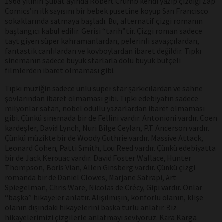
1968 yılının Şubat ayında Robert Crumb kendi yazıp çizdiği Zap
Comics’in ilk sayısını bir bebek pusetine koyup San Francisco
sokaklarında satmaya başladı. Bu, alternatif çizgi romanın
başlangıcı kabul edilir. Gerisi “tarih”tir. Çizgi roman sadece
tayt giyen süper kahramanlardan, pelerinli savaşçılardan,
fantastik canlılardan ve kovboylardan ibaret değildir. Tıpkı
sinemanın sadece büyük starlarla dolu büyük bütçeli
filmlerden ibaret olmaması gibi.
Tıpkı müziğin sadece ünlü süper star şarkıcılardan ve sahne
şovlarından ibaret olmaması gibi. Tıpkı edebiyatın sadece
milyonlar satan, nobel ödüllü yazarlardan ibaret olmaması
gibi. Çünkü sinemada bir de Fellini vardır. Antonioni vardır. Coen
kardeşler, David Lynch, Nuri Bilge Ceylan, P.T. Anderson vardır.
Çünkü müzikte bir de Woody Guthrie vardır. Massive Attack,
Leonard Cohen, Patti Smith, Lou Reed vardır. Çünkü edebiyatta
bir de Jack Kerouac vardır. David Foster Wallace, Hunter
Thompson, Boris Vian, Allen Ginsberg vardır. Çünkü çizgi
romanda bir de Daniel Clowes, Marjane Satrapi, Art
Spiegelman, Chris Ware, Nicolas de Crécy, Gipi vardır. Onlar
“başka” hikayeler anlatır. Alışılmışın, konforlu olanın, klişe
olanın dışındaki hikayelerini başka türlü anlatır. Biz
hikayelerimizi çizgilerle anlatmayı seviyoruz. Kara Karga