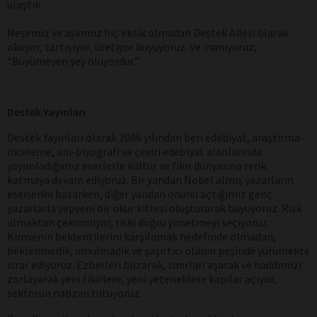
ulaştık.
Neşemiz ve aşkımız hiç eksik olmadan Destek Ailesi olarak
okuyor, tartışıyor, üretiyor büyüyoruz. Ve inanıyoruz;
“Büyümeyen şey ölüyordur.”
Destek Yayınları
Destek Yayınları olarak 2006 yılından beri edebiyat, araştırma-
inceleme, anı-biyografi ve çeviri edebiyat alanlarında
yayımladığımız eserlerle kültür ve fikir dünyasına renk
katmaya devam ediyoruz. Bir yandan Nobel almış yazarların
eserlerini basarken, diğer yandan önünü açtığımız genç
yazarlarla yepyeni bir okur kitlesi oluşturarak büyüyoruz. Risk
almaktan çekinmiyor, riski doğru yönetmeyi seçiyoruz.
Kimsenin beklentilerini karşılamak hedefinde olmadan,
beklenmedik, umulmadık ve şaşırtıcı olanın peşinde yürümekte
ısrar ediyoruz. Ezberleri bozarak, sınırları aşarak ve haddimizi
zorlayarak yeni fikirlere, yeni yeteneklere kapılar açıyor,
sektörün nabzını tutuyoruz.