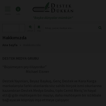
menü
info
"Başka dünyalar mümkün"
atölye
blog
Hakkımızda
Ana Sayfa
Hakkımızda
DESTEK MEDYA GRUBU
“Büyümeyen şey ölüyordur.”
Michael Eisner
Destek Yayınları, Beyaz Baykuş, Genç Destek ve Kara Karga
markalarıyla farklı alanlarda söz sahibi birçok ismi okurlarına
kazandıran Destek Medya Grubu, tıpkı Cemil Meriç’in hayal
ettiği gibi muhteşem bir maziyi, daha muhteşem bir istikbale
bağlayacak köprüyü inşa etmeye çalışıyor.