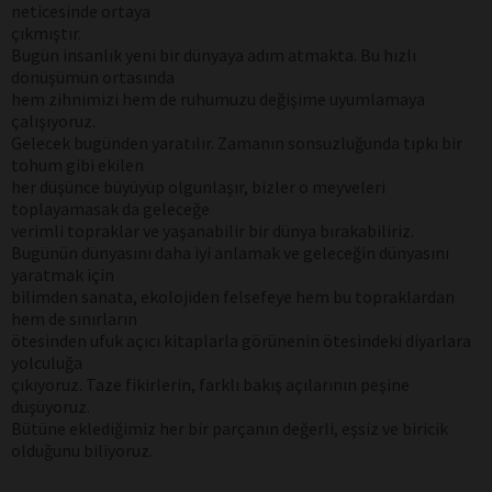
neticesinde ortaya
çıkmıştır.
Bugün insanlık yeni bir dünyaya adım atmakta. Bu hızlı
dönüşümün ortasında
hem zihnimizi hem de ruhumuzu değişime uyumlamaya
çalışıyoruz.
Gelecek bugünden yaratılır. Zamanın sonsuzluğunda tıpkı bir
tohum gibi ekilen
her düşünce büyüyüp olgunlaşır, bizler o meyveleri
toplayamasak da geleceğe
verimli topraklar ve yaşanabilir bir dünya bırakabiliriz.
Bugünün dünyasını daha iyi anlamak ve geleceğin dünyasını
yaratmak için
bilimden sanata, ekolojiden felsefeye hem bu topraklardan
hem de sınırların
ötesinden ufuk açıcı kitaplarla görünenin ötesindeki diyarlara
yolculuğa
çıkıyoruz. Taze fikirlerin, farklı bakış açılarının peşine
düşüyoruz.
Bütüne eklediğimiz her bir parçanın değerli, eşsiz ve biricik
olduğunu biliyoruz.