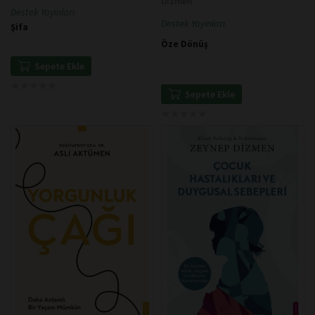
Dizmen
Destek Yayınları
Destek Yayınları
Şifa
Öze Dönüş
Sepete Ekle
★
★
★
★
★
★
★
★
★
★
Sepete Ekle
★
★
★
★
★
★
★
★
★
★