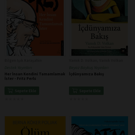
Bilgen Işık Karaşahin
Vamık D. Volkan, Vamık Volkan
Destek Yayınları
Beyaz Baykuş Yayınları
Her İnsan Kendini Tamamlamak
İçdünyamıza Bakış
İster - Fritz Perls
Sepete Ekle
Sepete Ekle
★
★
★
★
★
★
★
★
★
★
★
★
★
★
★
★
★
★
★
★