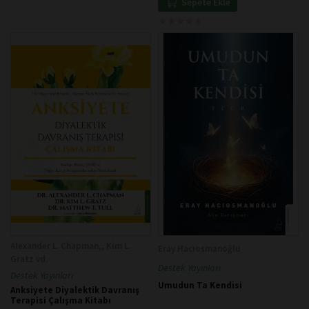
Sepete Ekle
★
★
★
★
★
★
★
★
★
★
Alexander L. Chapman,, Kim L.
Eray Hacıosmanoğlu
Gratz vd.
Destek Yayınları
Destek Yayınları
Umudun Ta Kendisi
Anksiyete Diyalektik Davranış
Terapisi Çalışma Kitabı