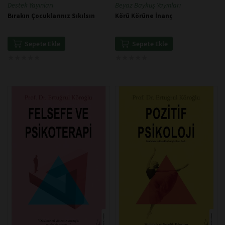
Destek Yayınları
Beyaz Baykuş Yayınları
Bırakın Çocuklarınız Sıkılsın
Körü Körüne İnanç
Sepete Ekle
Sepete Ekle
★
★
★
★
★
★
★
★
★
★
★
★
★
★
★
★
★
★
★
★