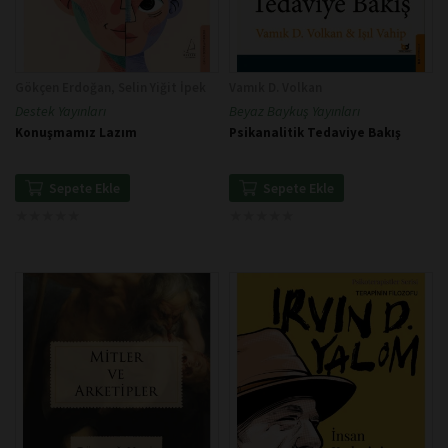
Gökçen Erdoğan, Selin Yiğit İpek
Vamık D. Volkan
Destek Yayınları
Beyaz Baykuş Yayınları
Konuşmamız Lazım
Psikanalitik Tedaviye Bakış
Sepete Ekle
Sepete Ekle
★
★
★
★
★
★
★
★
★
★
★
★
★
★
★
★
★
★
★
★