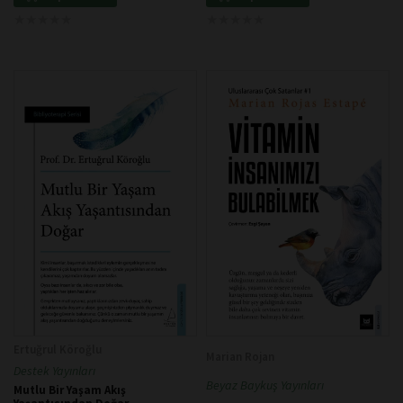
★
★
★
★
★
★
★
★
★
★
★
★
★
★
★
★
★
★
★
★
Ertuğrul Köroğlu
Marian Rojan
Destek Yayınları
Beyaz Baykuş Yayınları
Mutlu Bir Yaşam Akış