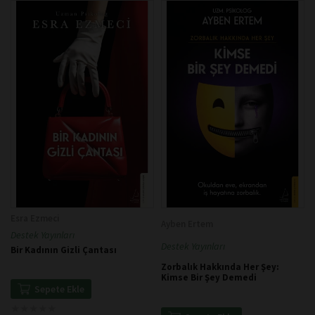
Esra Ezmeci
Ayben Ertem
Destek Yayınları
Destek Yayınları
Bir Kadının Gizli Çantası
Zorbalık Hakkında Her Şey:
Kimse Bir Şey Demedi
Sepete Ekle
★
★
★
★
★
★
★
★
★
★