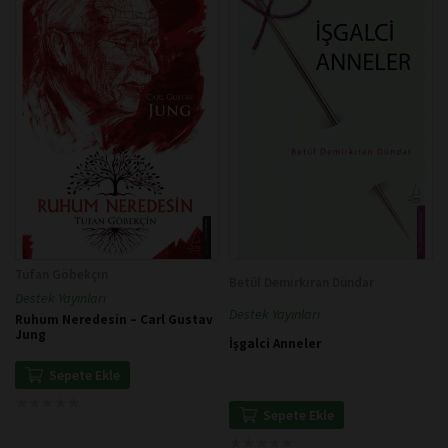
Tufan Göbekçin
Betül Demirkıran Dündar
Destek Yayınları
Destek Yayınları
Ruhum Neredesin – Carl Gustav
Jung
İşgalci Anneler
Sepete Ekle
★
★
★
★
★
★
★
★
★
★
Sepete Ekle
★
★
★
★
★
★
★
★
★
★