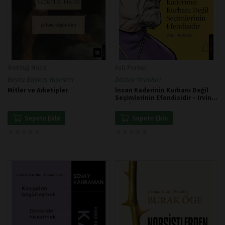
Göktuğ Halis
Aslı Perker
Beyaz Baykuş Yayınları
Destek Yayınları
Mitler ve Arketipler
İnsan Kaderinin Kurbanı Değil
Seçimlerinin Efendisidir – Irvin
D. Yalom
Sepete Ekle
Sepete Ekle
★
★
★
★
★
★
★
★
★
★
★
★
★
★
★
★
★
★
★
★