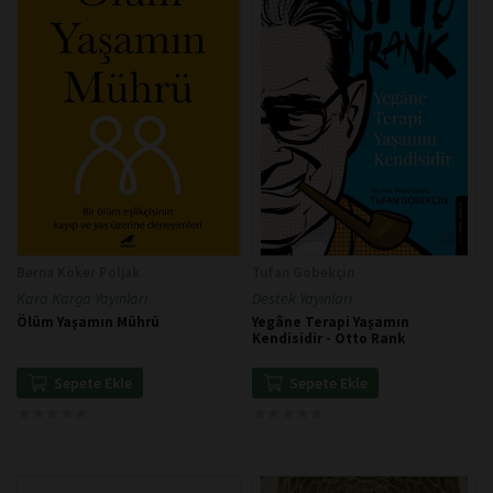
Berna Köker Poljak
Tufan Göbekçin
Kara Karga Yayınları
Destek Yayınları
Ölüm Yaşamın Mührü
Yegâne Terapi Yaşamın
Kendisidir - Otto Rank
Sepete Ekle
Sepete Ekle
★
★
★
★
★
★
★
★
★
★
★
★
★
★
★
★
★
★
★
★