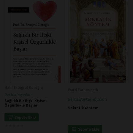
Halil Ertuğrul Köroğlu
Ward Farnsworth
Destek Yayınları
Beyaz Baykuş Yayınları
Sağlıklı Bir İlişki Kişisel
Özgürlükle Başlar
Sokratik Yöntem
Sepete Ekle
★
★
★
★
★
★
★
★
★
★
Sepete Ekle