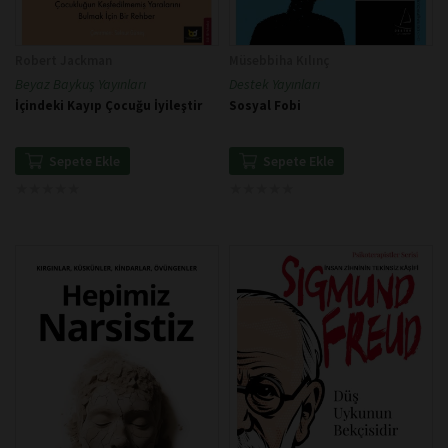
Robert Jackman
Müsebbiha Kılınç
Beyaz Baykuş Yayınları
Destek Yayınları
İçindeki Kayıp Çocuğu İyileştir
Sosyal Fobi
Sepete Ekle
Sepete Ekle
★
★
★
★
★
★
★
★
★
★
★
★
★
★
★
★
★
★
★
★