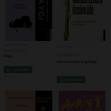
Şenay Kahraman
Burak Öge
Destek Yayınları
Destek Yayınları
Kaygı
Narsisstlerden Özgürlüğe
Sepete Ekle
★
★
★
★
★
★
★
★
★
★
Sepete Ekle
★
★
★
★
★
★
★
★
★
★