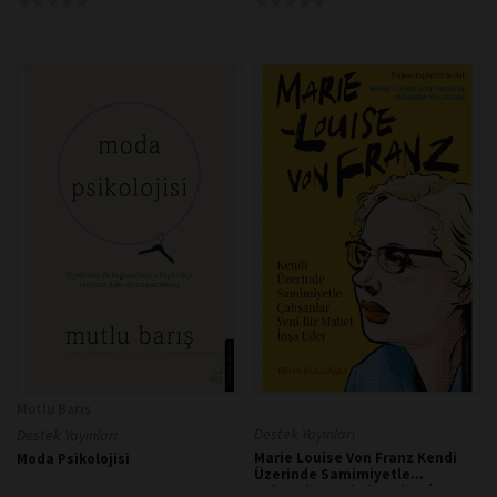
★
★
★
★
★
★
★
★
★
★
★
★
★
★
★
★
★
★
★
★
Mutlu Barış
Destek Yayınları
Destek Yayınları
Marie Louise Von Franz Kendi
Moda Psikolojisi
Üzerinde Samimiyetle
Çalışanlar Yeni Bir Mabet İnşa