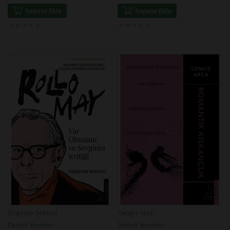
Eder
Sepete Ekle
Sepete Ekle
★
★
★
★
★
★
★
★
★
★
★
★
★
★
★
★
★
★
★
★
Özgecan Şekerci
Cengiz Arca
Destek Yayınları
Destek Yayınları