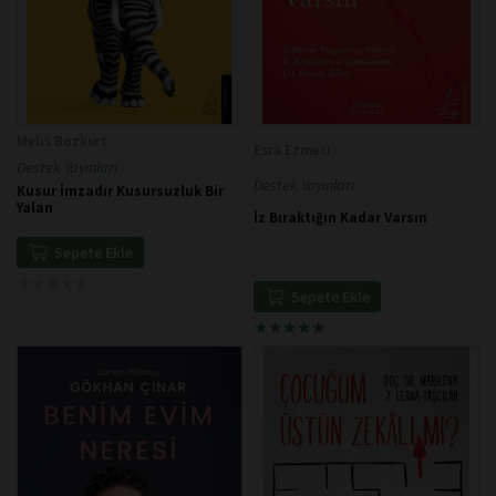
Melis Bozkurt
Esra Ezmeci
Destek Yayınları
Destek Yayınları
Kusur İmzadır Kusursuzluk Bir
Yalan
İz Bıraktığın Kadar Varsın
Sepete Ekle
★
★
★
★
★
★
★
★
★
★
Sepete Ekle
★
★
★
★
★
★
★
★
★
★