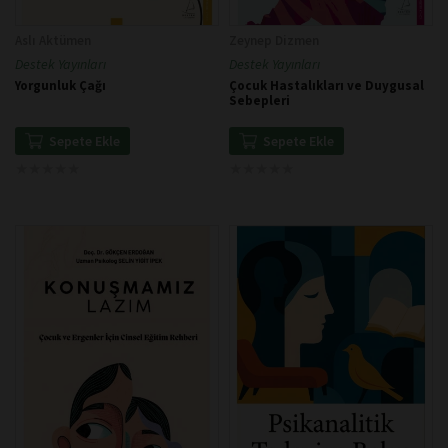
Aslı Aktümen
Zeynep Dizmen
Destek Yayınları
Destek Yayınları
Yorgunluk Çağı
Çocuk Hastalıkları ve Duygusal
Sebepleri
Sepete Ekle
Sepete Ekle
★
★
★
★
★
★
★
★
★
★
★
★
★
★
★
★
★
★
★
★