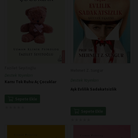
Fazilet Seyitoğlu
Mehmet Z. Sungur
Destek Yayınları
Destek Yayınları
Karnı Tok Ruhu Aç Çocuklar
Aşk Evlilik Sadakatsizlik
Sepete Ekle
★
★
★
★
★
★
★
★
★
★
Sepete Ekle
★
★
★
★
★
★
★
★
★
★
Destek
Dükkan