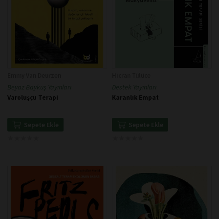
Emmy Van Deurzen
Hicran Tülüce
Beyaz Baykuş Yayınları
Destek Yayınları
Varoluşçu Terapi
Karanlık Empat
Sepete Ekle
Sepete Ekle
★
★
★
★
★
★
★
★
★
★
★
★
★
★
★
★
★
★
★
★