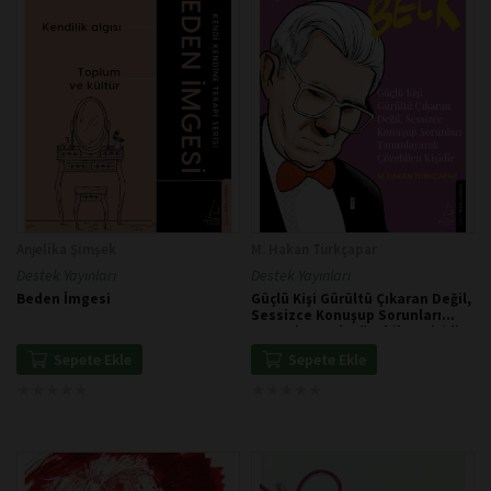
Anjelika Şimşek
M. Hakan Türkçapar
Destek Yayınları
Destek Yayınları
Beden İmgesi
Güçlü Kişi Gürültü Çıkaran Değil,
Sessizce Konuşup Sorunları
Tanımlayarak Çözebilen Kişidir
Sepete Ekle
Sepete Ekle
★
★
★
★
★
★
★
★
★
★
★
★
★
★
★
★
★
★
★
★