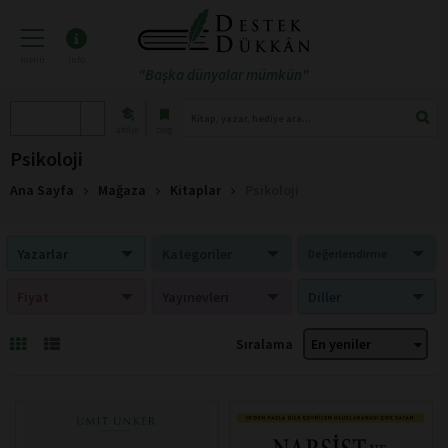
menü
info
"Başka dünyalar mümkün"
atölye
blog
Psikoloji
Ana Sayfa
Mağaza
Kitaplar
Psikoloji
Yazarlar
Kategoriler
Değerlendirme
Fiyat
Yayınevleri
Diller
Sıralama