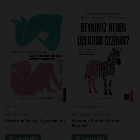
★
★
★
★
★
★
★
★
★
★
Şule Öncü
Dr. Kevin Dutton
Destek Yayınları
Beyaz Baykuş Yayınları
Yatıyorum Bir Şey Diyor Musun?
Beynimiz Neden Uçlarda
Gezinir?
Sepete Ekle
Sepete Ekle