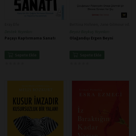
Eray Efe
Bettina Hohnen, Jane Gilmour vd.
Destek Yayınları
Beyaz Baykuş Yayınları
Paçayı Kaptırmama Sanatı
Olağandışı Ergen Beyni
Sepete Ekle
Sepete Ekle
★
★
★
★
★
★
★
★
★
★
★
★
★
★
★
★
★
★
★
★