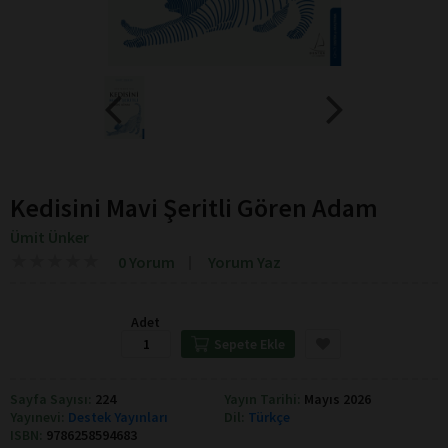
Kedisini Mavi Şeritli Gören Adam
Ümit Ünker
★
★
★
★
★
★
★
★
★
★
0 Yorum
Yorum Yaz
Adet
Sepete Ekle
Sayfa Sayısı:
224
Yayın Tarihi:
Mayıs 2026
Yayınevi:
Destek Yayınları
Dil:
Türkçe
ISBN:
9786258594683