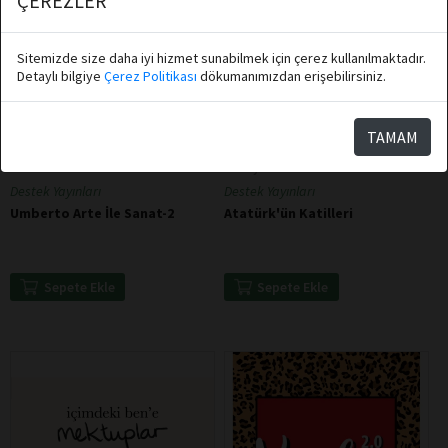
ÇEREZLER
Sitemizde size daha iyi hizmet sunabilmek için çerez kullanılmaktadır.
Detaylı bilgiye
Çerez Politikası
dökumanımızdan erişebilirsiniz.
TAMAM
Umberto Arte
Hüseyin Hakkı Kahveci
Destek Yayınları
Destek Yayınları
Umberto Arte İle Sanat-2
Atatürk'ün Katilleri
Sepete Ekle
Sepete Ekle