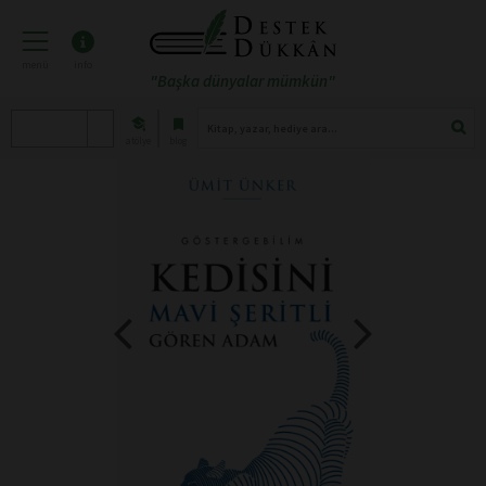
menü
info
"Başka dünyalar mümkün"
atölye
blog