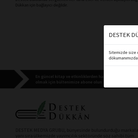
Dükkan için bağlayıcı değildir.
DESTEK DÜ
Sitemizde size d
dökumanımızdan 
En güncel kitap ve etkinliklerden haberdar
olmak için bültenimize abone olun.
DESTEK MEDYA GRUBU, bünyesinde bulundurduğu markala
yanı sıra ülkemizde yayımcılık sektöründe söz sahibi tüm