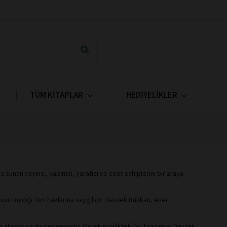
TÜM KİTAPLAR
HEDİYELİKLER
 sunan yayıncı, yapımcı, yaratıcı ve eser sahiplerini bir araya
un tanıdığı tüm haklarına saygılıdır. Destek Dükkan, eser
an alınmış ya da derlenmiştir. Örnek nitelikteki bu tanıtımlar Destek