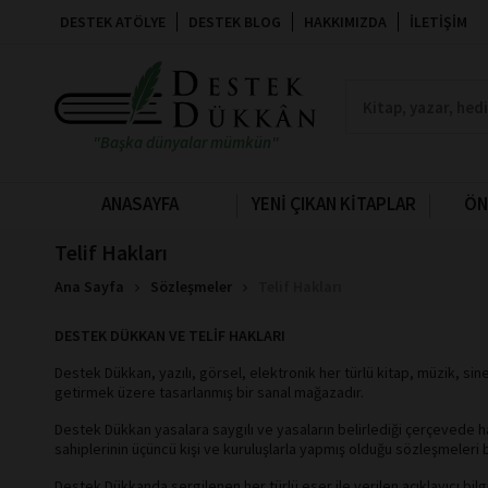
DESTEK ATÖLYE
DESTEK BLOG
HAKKIMIZDA
İLETIŞIM
"Başka dünyalar mümkün"
ANASAYFA
YENİ ÇIKAN KİTAPLAR
ÖN
Telif Hakları
Ana Sayfa
Sözleşmeler
Telif Hakları
DESTEK DÜKKAN VE TELİF HAKLARI
Destek Dükkan, yazılı, görsel, elektronik her türlü kitap, müzik, si
getirmek üzere tasarlanmış bir sanal mağazadır.
Destek Dükkan yasalara saygılı ve yasaların belirlediği çerçevede h
sahiplerinin üçüncü kişi ve kuruluşlarla yapmış olduğu sözleşmeler
Destek Dükkanda sergilenen her türlü eser ile verilen açıklayıcı bilgi