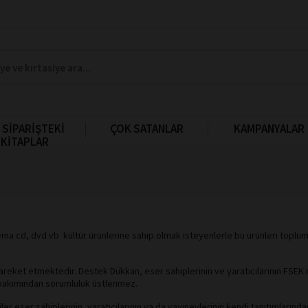
 SİPARİŞTEKİ
ÇOK SATANLAR
KAMPANYALAR
KİTAPLAR
nema cd, dvd vb kültür ürünlerine sahip olmak isteyenlerle bu ürünleri topluma
areket etmektedir. Destek Dükkan, eser sahiplerinin ve yaratıcılarının FSEK n
i bakımından sorumluluk üstlenmez.
ler eser sahiplerinin, yaratıcılarının ya da yayınevlerinin kendi tanıtımlarınd