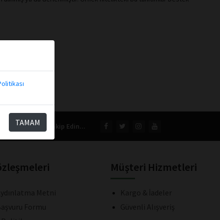
olitikası
TAMAM
Bizi Takip Edin...
özleşmeleri
Müşteri Hizmetleri
ydınlatma Metni
Kargo & İadeler
aşvuru Formu
Güvenli Alışveriş