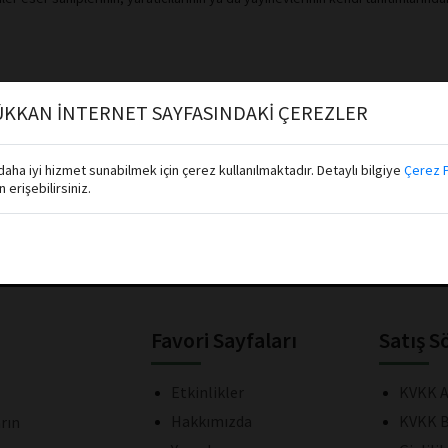
KKAN İNTERNET SAYFASINDAKİ ÇEREZLER
aha iyi hizmet sunabilmek için çerez kullanılmaktadır. Detaylı bilgiye
Çerez P
erişebilirsiniz.
Abone Ol
Favori Sayfaları
Satış S
Etkinlikler
KVKK A
Hakkımızda
KVKK B
rın