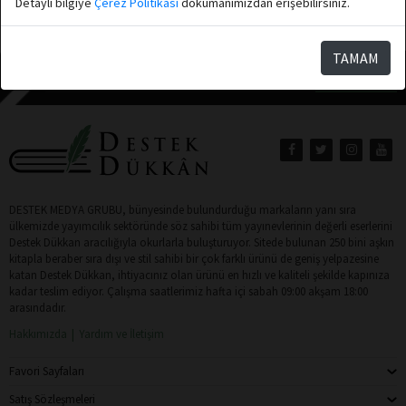
Detaylı bilgiye
Çerez Politikası
dökumanımızdan erişebilirsiniz.
Toplam: 2
TAMAM
Abone Ol
DESTEK MEDYA GRUBU, bünyesinde bulundurduğu markaların yanı sıra
ülkemizde yayımcılık sektöründe söz sahibi tüm yayınevlerinin değerli eserlerini
Destek Dükkan aracılığıyla okurlarla buluşturuyor. Sitede bulunan 250 bini aşkın
kitapla beraber sıra dışı ve stil sahibi bir çok farklı ürünü de geniş yelpazesine
katan Destek Dükkan, ihtiyacınız olan ürünü en hızlı ve kaliteli şekilde kapınıza
kadar teslim ediyor. Çalışma saatlerimiz hafta içi sabah 09:00 akşam 18:00
arasındadır.
Hakkımızda
Yardım ve İletişim
Favori Sayfaları
Satış Sözleşmeleri