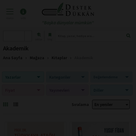
menü
info
"Başka dünyalar mümkün"
atölye
blog
Akademik
Ana Sayfa
Mağaza
Kitaplar
Akademik
Yazarlar
Kategoriler
Değerlendirme
Fiyat
Yayınevleri
Diller
Sıralama