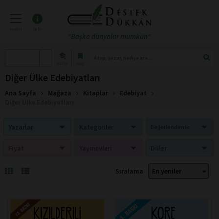
menü
info
"Başka dünyalar mümkün"
atölye
blog
Diğer Ülke Edebiyatları
Ana Sayfa
Mağaza
Kitaplar
Edebiyat
Diğer Ülke Edebiyatları
Yazarlar
Kategoriler
Değerlendirme
Fiyat
Yayınevleri
Diller
Sıralama