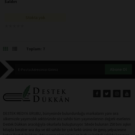
Saldırı
Stokta yok
★
★
★
★
★
★
★
★
★
★
Toplam: 7
Abone Ol
DESTEK MEDYA GRUBU, bünyesinde bulundurduğu markaların yanı sıra
ülkemizde yayımcılık sektöründe söz sahibi tüm yayınevlerinin değerli eserlerini
Destek Dükkan aracılığıyla okurlarla buluşturuyor. Sitede bulunan 250 bini aşkın
kitapla beraber sıra dışı ve stil sahibi bir çok farklı ürünü de geniş yelpazesine