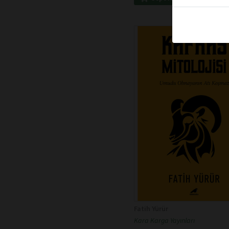
Fatih Yürür
Kara Karga Yayınları