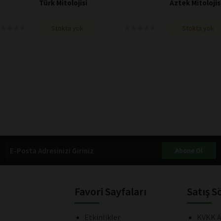
Türk Mitolojisi
Aztek Mitolojis
★
★
★
★
★
★
★
★
★
★
★
★
★
★
★
★
★
★
Stokta yok
Stokta yok
Abone Ol
Favori Sayfaları
Satış S
Etkinlikler
KVKK A