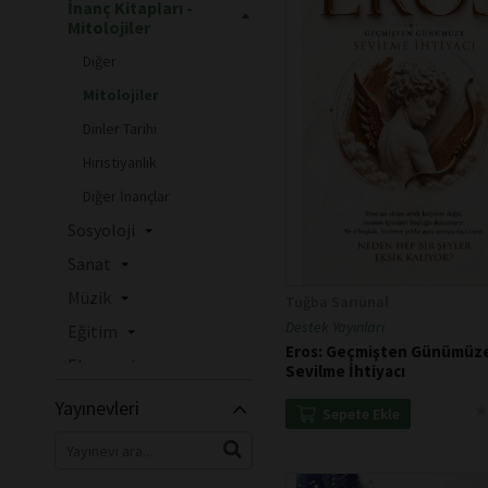
İnanç Kitapları -
Mitolojiler
Diğer
Mitolojiler
Dinler Tarihi
Hıristiyanlık
Diğer İnançlar
Sosyoloji
Sanat
Müzik
Tuğba Sarıünal
Destek Yayınları
Eğitim
Eros: Geçmişten Günümüz
Ekonomi
Sevilme İhtiyacı
Gezi ve Rehber
Yayınevleri
★
★
Sepete Ekle
Kitapları
Yemek Kitapları
Hobi