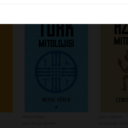
Merve Köken
Lewis Spence
Kara Karga Yayınları
Kara Karga Yayınl