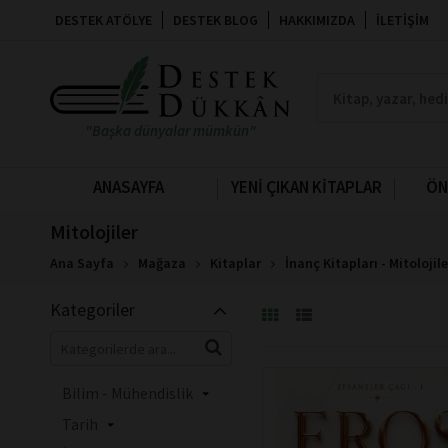
DESTEK ATÖLYE
DESTEK BLOG
HAKKIMIZDA
İLETIŞIM
Din
Psikoloji
İnsan ve Toplum
"Başka dünyalar mümkün"
Genel Konular
Çocuk Kitapları
ANASAYFA
YENİ ÇIKAN KİTAPLAR
ÖN
Edebiyat
Mitolojiler
Politika Siyaset
Ana Sayfa
Mağaza
Kitaplar
İnanç Kitapları - Mitolojile
İslam
Sağlık
Kategoriler
Felsefe
Akademik
Bilim - Mühendislik
Tarih