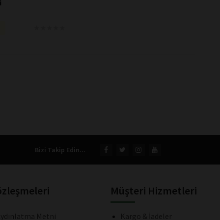
i
★
★
★
★
★
★
★
★
★
★
Bizi Takip Edin...
özleşmeleri
Müşteri Hizmetleri
ydınlatma Metni
Kargo & İadeler