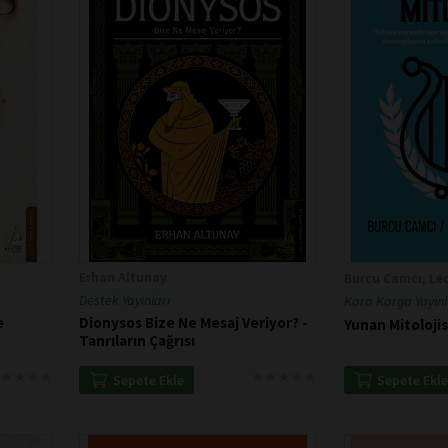
Erhan Altunay
Burcu Camcı, Leo
Destek Yayınları
Kara Karga Yayınl
e
Dionysos Bize Ne Mesaj Veriyor? -
Yunan Mitolojis
Tanrıların Çağrısı
★
★
★
★
★
★
★
★
★
★
★
★
★
★
★
★
★
★
Sepete Ekl
Sepete Ekle