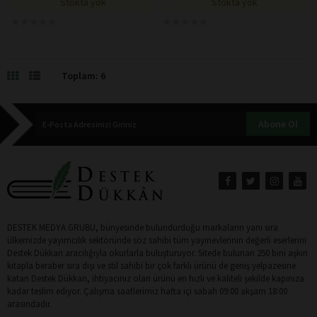
Stokta yok
Stokta yok
★
★
★
★
★
★
★
★
★
★
★
★
★
★
★
★
★
★
★
★
Toplam: 6
Abone Ol
DESTEK MEDYA GRUBU, bünyesinde bulundurduğu markaların yanı sıra
ülkemizde yayımcılık sektöründe söz sahibi tüm yayınevlerinin değerli eserlerini
Destek Dükkan aracılığıyla okurlarla buluşturuyor. Sitede bulunan 250 bini aşkın
kitapla beraber sıra dışı ve stil sahibi bir çok farklı ürünü de geniş yelpazesine
katan Destek Dükkan, ihtiyacınız olan ürünü en hızlı ve kaliteli şekilde kapınıza
kadar teslim ediyor. Çalışma saatlerimiz hafta içi sabah 09:00 akşam 18:00
arasındadır.