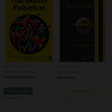
Furkan Derbazlar
Ergun Hiçyılmaz
Destek Çocuk Yayınları
Destek Yayınları
Hareketin Felsefesi
Fenerbahçe
Stokta yok
Sepete Ekle
★
★
★
★
★
★
★
★
★
★
★
★
★
★
★
★
★
★
★
★