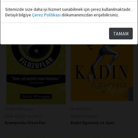
★
★
★
★
★
★
★
★
★
★
Sitemizde size daha iyi hizmet sunabilmek için çerez kullanılmaktadır.
Detaylı bilgiye
Çerez Politikası
dökumanımızdan erişebilirsiniz.
TAMAM
Sarkis Minasyan
Namık Ekin
Kara Karga Yayınları
Destek Yayınları
Kramponlu Filozoflar
Kadın Egzersiz ve Spor