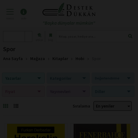
menü
info
"Başka dünyalar mümkün"
atölye
blog
Spor
Ana Sayfa
Mağaza
Kitaplar
Hobi
Spor
Yazarlar
Kategoriler
Değerlendirme
Fiyat
Yayınevleri
Diller
Sıralama