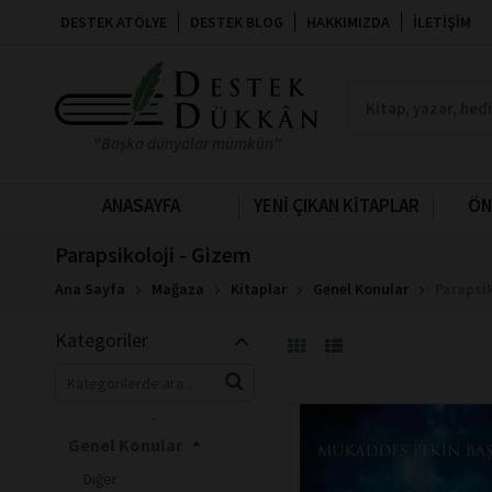
DESTEK ATÖLYE
DESTEK BLOG
HAKKIMIZDA
İLETIŞIM
"Başka dünyalar mümkün"
ANASAYFA
YENİ ÇIKAN KİTAPLAR
ÖN
Parapsikoloji - Gizem
Ana Sayfa
Mağaza
Kitaplar
Genel Konular
Parapsik
Kategoriler
Din
Psikoloji
İnsan ve Toplum
Genel Konular
Diğer