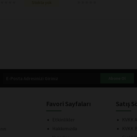
★
★
★
★
★
★
★
★
★
★
★
★
★
★
★
★
★
★
Stokta yok
Abone Ol
Favori Sayfaları
Satış S
Etkinlikler
KVKK A
Hakkımızda
KVKK B
rın