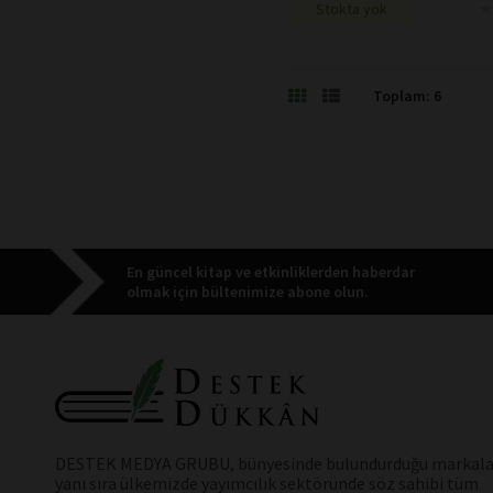
★
★
Stokta yok
Bilgisayar
Yabancı Dilde Kitaplar
Toplam: 6
En güncel kitap ve etkinliklerden haberdar
olmak için bültenimize abone olun.
DESTEK MEDYA GRUBU, bünyesinde bulundurduğu markala
yanı sıra ülkemizde yayımcılık sektöründe söz sahibi tüm