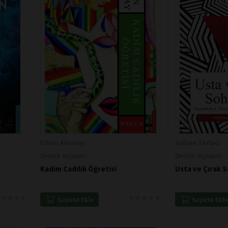
Erhan Altunay
Sultan Tarlacı
Destek Yayınları
Destek Yayınları
Kadim Cadılık Öğretisi
Usta ve Çırak 
★
★
★
★
★
★
★
★
★
★
★
★
★
★
★
★
★
★
Sepete Ekle
Sepete Ekl