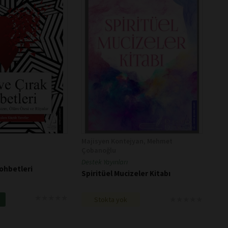
Majisyen Kontejyan, Mehmet
Çobanoğlu
Destek Yayınları
Sohbetleri
Spiritüel Mucizeler Kitabı
★
★
★
★
★
★
★
★
★
★
★
★
★
★
★
★
★
★
★
★
e
Stokta yok