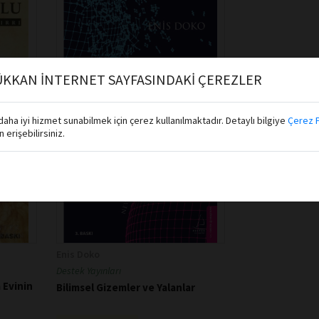
KKAN İNTERNET SAYFASINDAKİ ÇEREZLER
aha iyi hizmet sunabilmek için çerez kullanılmaktadır. Detaylı bilgiye
Çerez P
erişebilirsiniz.
Enis Doko
Destek Yayınları
 Evinin
Bilimsel Gizemler ve Yalanlar