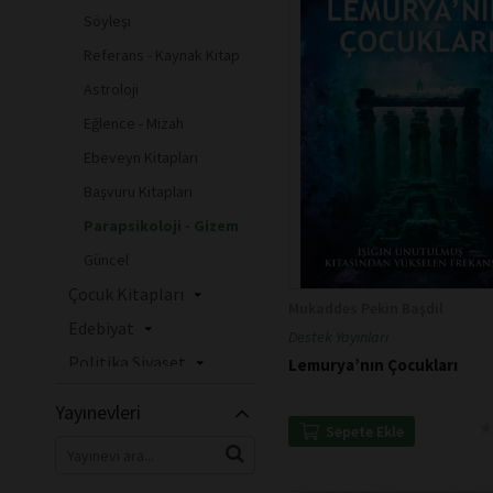
Söyleşi
Referans - Kaynak Kitap
Astroloji
Eğlence - Mizah
Ebeveyn Kitapları
Başvuru Kitapları
Parapsikoloji - Gizem
Güncel
Çocuk Kitapları
Mukaddes Pekin Başdil
Edebiyat
Destek Yayınları
Politika Siyaset
Lemurya’nın Çocukları
İslam
Yayınevleri
★
★
Sağlık
Sepete Ekle
Felsefe