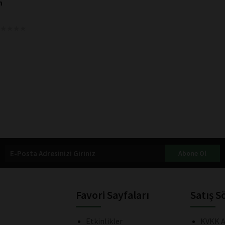
n
★
★
★
★
★
★
★
★
Abone Ol
Favori Sayfaları
Satış S
Etkinlikler
KVKK A