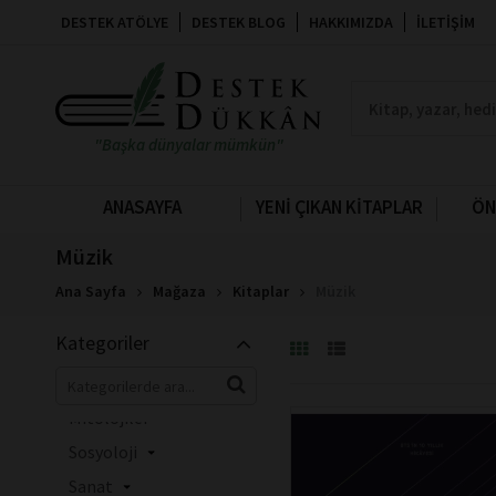
İnsan ve Toplum
DESTEK ATÖLYE
DESTEK BLOG
HAKKIMIZDA
İLETIŞIM
Genel Konular
Çocuk Kitapları
Edebiyat
"Başka dünyalar mümkün"
Politika Siyaset
İslam
ANASAYFA
YENİ ÇIKAN KİTAPLAR
ÖN
Sağlık
Müzik
Felsefe
Ana Sayfa
Mağaza
Kitaplar
Müzik
Akademik
Bilim - Mühendislik
Kategoriler
Tarih
İnanç Kitapları -
Mitolojiler
Sosyoloji
Sanat