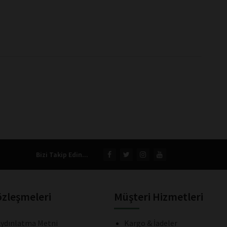
Bizi Takip Edin...
özleşmeleri
Müşteri Hizmetleri
ydınlatma Metni
Kargo & İadeler