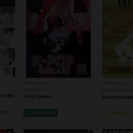
Stephan Lee
Berk Kuruçay
Athica Books
Kara Karga Yayınl
 Yılllık
K-Pop Sıraları
Cennetin Kapı
★
★
★
★
★
★
★
★
★
★
★
★
★
★
★
★
★
★
Stokta yok
Sepete Ekle