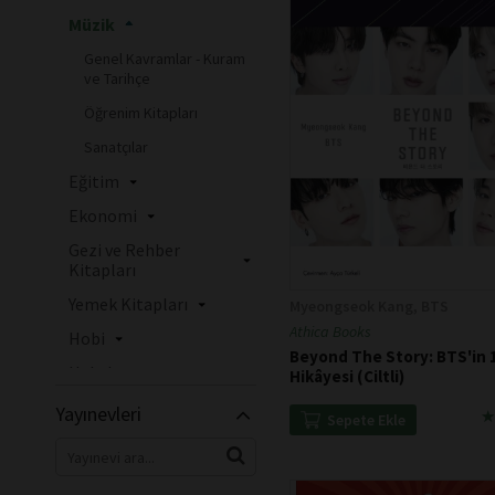
Müzik
Genel Kavramlar - Kuram
ve Tarihçe
Öğrenim Kitapları
Sanatçılar
Eğitim
Ekonomi
Gezi ve Rehber
Kitapları
Yemek Kitapları
Myeongseok Kang, BTS
Athica Books
Hobi
Beyond The Story: BTS'in 10
Hukuk
Hikâyesi (Ciltli)
Periyodik Yayınlar
Yayınevleri
★
★
Sepete Ekle
Bilgisayar
Yabancı Dilde Kitaplar