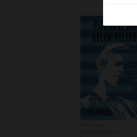
Berk Kuruçay
Kara Karga Yayınları