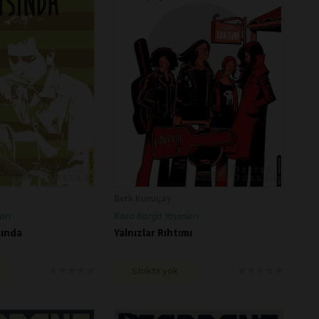
Berk Kuruçay
arı
Kara Karga Yayınları
sında
Yalnızlar Rıhtımı
★
★
★
★
★
★
★
★
★
★
★
★
★
★
★
★
★
★
★
★
Stokta yok