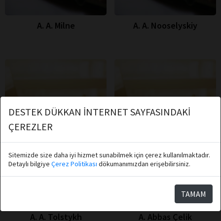
A. A. Milne
A. A. Nooselyskiy
DESTEK DÜKKAN İNTERNET SAYFASINDAKİ
ÇEREZLER
Sitemizde size daha iyi hizmet sunabilmek için çerez kullanılmaktadır.
Detaylı bilgiye
Çerez Politikası
dökumanımızdan erişebilirsiniz.
TAMAM
A. A. Tolstykh
A. Abbas Çelik