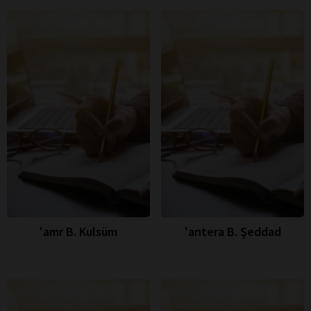
'amr B. Kulsüm
'antera B. Şeddad