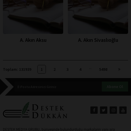
A. Akın Aksu
A. Akın Sivaslıoğlu
...
Toplam: 131939
1
2
3
4
5498
Abone Ol
DESTEK MEDYA GRUBU, bünyesinde bulundurduğu markaların yanı sıra