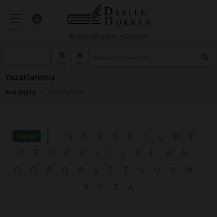
menü
info
"Başka dünyalar mümkün"
atölye
blog
Yazarlarımız
Ana Sayfa
Yazarlarımız
'
1
5
A
B
B
C
Ç
D
É
Tümü
E
F
G
Ğ
H
I
İ
J
K
L
M
N
O
Ö
P
Q
R
S
Ş
T
U
Ü
V
W
X
Y
Z
А