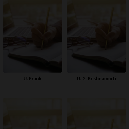
U. Frank
U. G. Krishnamurti