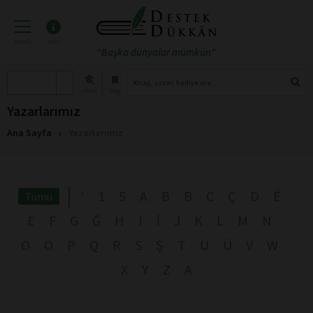
menü
info
"Başka dünyalar mümkün"
atölye
blog
Yazarlarımız
Ana Sayfa
Yazarlarımız
'
1
5
A
B
B
C
Ç
D
É
Tümü
E
F
G
Ğ
H
I
İ
J
K
L
M
N
O
Ö
P
Q
R
S
Ş
T
U
Ü
V
W
X
Y
Z
А