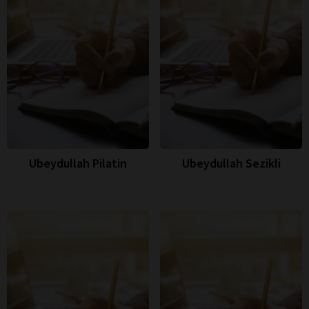
Ubeydullah Pilatin
Ubeydullah Sezikli