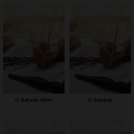
U. Bahadır Alkım
U. Balaban