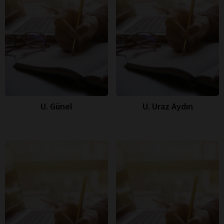
U. Günel
U. Uraz Aydın