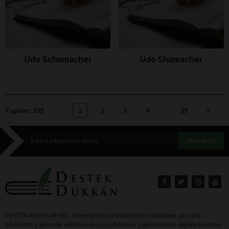
Udo Schumacher
Udo Shumacher
...
Toplam: 935
1
2
3
4
39
Abone Ol
DESTEK MEDYA GRUBU, bünyesinde bulundurduğu markaların yanı sıra
ülkemizde yayımcılık sektöründe söz sahibi tüm yayınevlerinin değerli eserlerini