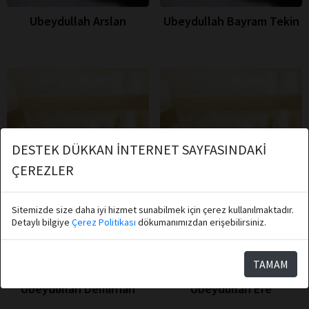
Ubeydullah Arslan
Ubeydullah Bayram Tekin
DESTEK DÜKKAN İNTERNET SAYFASINDAKİ
ÇEREZLER
Sitemizde size daha iyi hizmet sunabilmek için çerez kullanılmaktadır.
Detaylı bilgiye
Çerez Politikası
dökumanımızdan erişebilirsiniz.
TAMAM
Ubeydullah Demirhan
Ubeydullah Efe