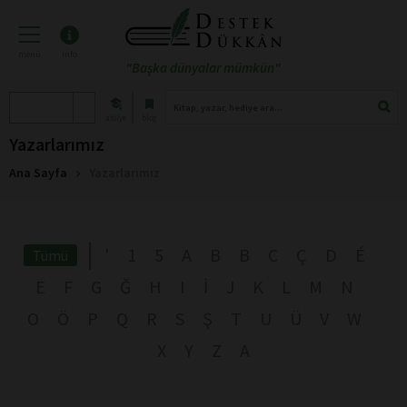
menü
info
"Başka dünyalar mümkün"
atölye
blog
Yazarlarımız
Ana Sayfa
Yazarlarımız
'
1
5
A
B
B
C
Ç
D
É
Tümü
E
F
G
Ğ
H
I
İ
J
K
L
M
N
O
Ö
P
Q
R
S
Ş
T
U
Ü
V
W
X
Y
Z
А