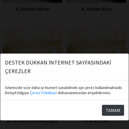
A. Adnan Adıvar
A. Adnan Azar
DESTEK DÜKKAN İNTERNET SAYFASINDAKİ
ÇEREZLER
Sitemizde size daha iyi hizmet sunabilmek için çerez kullanılmaktadır.
Detaylı bilgiye
Çerez Politikası
dökumanımızdan erişebilirsiniz.
TAMAM
A. Adnan Çakmakçıoğlu
A. Afetinan