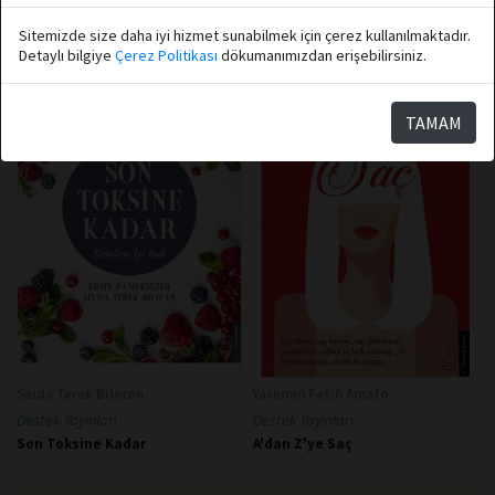
Sepete Ekle
★
★
★
★
★
★
★
★
★
★
Sitemizde size daha iyi hizmet sunabilmek için çerez kullanılmaktadır.
Detaylı bilgiye
Çerez Politikası
dökumanımızdan erişebilirsiniz.
TAMAM
Selda Terek Bilecen
Yasemin Fatih Amato
Destek Yayınları
Destek Yayınları
Son Toksine Kadar
A'dan Z'ye Saç