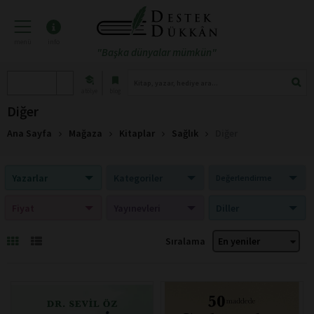
menü
info
"Başka dünyalar mümkün"
atölye
blog
Diğer
Ana Sayfa
Mağaza
Kitaplar
Sağlık
Diğer
Yazarlar
Kategoriler
Değerlendirme
Fiyat
Yayınevleri
Diller
Sıralama