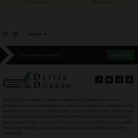
Stokta yok
Stokta yok
★
★
★
★
★
★
★
★
★
★
★
★
★
★
★
★
★
★
★
★
Toplam: 6
Abone Ol
DESTEK MEDYA GRUBU, bünyesinde bulundurduğu markaların yanı sıra
ülkemizde yayımcılık sektöründe söz sahibi tüm yayınevlerinin değerli eserlerini
Destek Dükkan aracılığıyla okurlarla buluşturuyor. Sitede bulunan 250 bini aşkın
kitapla beraber sıra dışı ve stil sahibi bir çok farklı ürünü de geniş yelpazesine
katan Destek Dükkan, ihtiyacınız olan ürünü en hızlı ve kaliteli şekilde kapınıza
kadar teslim ediyor. Çalışma saatlerimiz hafta içi sabah 09:00 akşam 18:00
arasındadır.