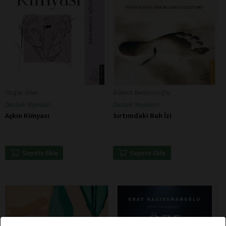
Özgür Öner
Bülent Demircioğlu
Destek Yayınları
Destek Yayınları
Aşkın Kimyası
Sırtımdaki Ruh İzi
Sepete Ekle
Sepete Ekle