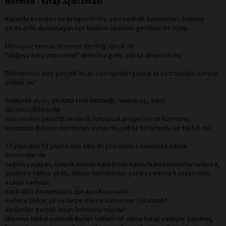
Hormon - Kitap Açıklaması
Kanında estrojen ve progesteron, yani kadınlık hormonları dolaşan
ya da artık dolaşmayan her kadının okuması gereken bir kitap...
Menopoz sonrası hormon desteği almak mı
"doğaya karşı mücadele" anlamına gelir, yoksa almamak mı?
Doktorunuz size gerçek insan estrojenleri yerine at estrojenleri veriyor
olabilir mi?
Polikistik over, çikolata kisti hastalığı, menopoz, âdet
düzensizliklerinde
size verilen patentli sentetik/kimyasal progesteron hormonu,
kanınızda dolaşan hormonun aynısı mı, yoksa kötü huylu bir taklidi mi?
13 yaşından 53 yaşına dek tam 40 yıl boyunca kanında kadınlık
hormonları ile
sağlıklı yaşayan, üstelik hamile kaldığında kanında bu hormonlar onlarca,
yüzlerce katına çıkan, dahası hamilelikler yaşarsa meme kanseri riski
azalan kadınlar,
nasıl oldu da menopoz için aynı hormonlar
sadece birkaç yıl verilince meme kanserine yakalandı?
Verilenler gerçek insan hormonu muydu?
Hormon taklidi patentli ilaçları kullanmak adına hangi yanlışlar yapılmış,