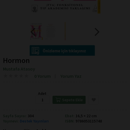
Hormon
Mustafa Atasoy
★
★
★
★
★
★
★
★
★
★
0 Yorum
Yorum Yaz
Adet
Sepete Ekle
Sayfa Sayısı:
304
Ebat:
16,5 × 22 cm
Yayınevi:
Destek Yayınları
ISBN:
9786053115748