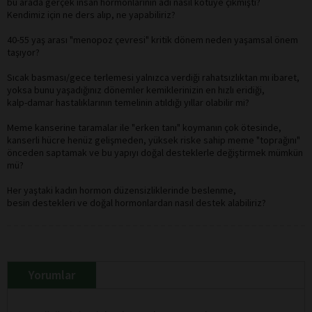
bu arada gerçek insan hormonlarının adı nasıl kötüye çıkmıştı?
Kendimiz için ne ders alıp, ne yapabiliriz?
40-55 yaş arası "menopoz çevresi" kritik dönem neden yaşamsal önem
taşıyor?
Sıcak basması/gece terlemesi yalnızca verdiği rahatsızlıktan mı ibaret,
yoksa bunu yaşadığınız dönemler kemiklerinizin en hızlı eridiği,
kalp-damar hastalıklarının temelinin atıldığı yıllar olabilir mi?
Meme kanserine taramalar ile "erken tanı" koymanın çok ötesinde,
kanserli hücre henüz gelişmeden, yüksek riske sahip meme "toprağını"
önceden saptamak ve bu yapıyı doğal desteklerle değiştirmek mümkün
mü?
Her yaştaki kadın hormon düzensizliklerinde beslenme,
besin destekleri ve doğal hormonlardan nasıl destek alabiliriz?
Yorumlar