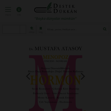
menü
info
"Başka dünyalar mümkün"
atölye
blog