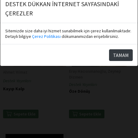
DESTEK DÜKKAN İNTERNET SAYFASINDAKİ
ÇEREZLER
Sitemizde size daha iyi hizmet sunabilmek için çerez kullanılmaktadır.
Detaylı bilgiye
Çerez Politikası
dökumanımızdan erişebilirsiniz.
TAMAM
Eray Hacıosmanoğlu, Zeynep
Ahmet Yılmaz
Dizmen
Destek Yayınları
Destek Yayınları
Kayıp Kalp
Öze Dönüş
Sepete Ekle
Sepete Ekle