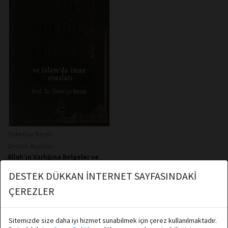
Zekeriya Beyaz
Destek Yayınları
Allah’ın Varlığına Belgeler ve
İslam’da İman Esasları
DESTEK DÜKKAN İNTERNET SAYFASINDAKİ
Stokta yok
ÇEREZLER
★
★
★
★
★
★
★
★
★
★
Sitemizde size daha iyi hizmet sunabilmek için çerez kullanılmaktadır.