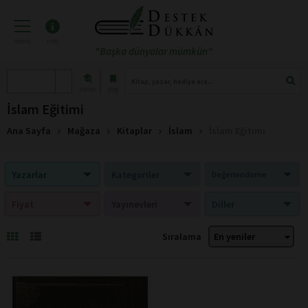
menü
info
"Başka dünyalar mümkün"
atölye
blog
İslam Eğitimi
Ana Sayfa
Mağaza
Kitaplar
İslam
İslam Eğitimi
Yazarlar
Kategoriler
Değerlendirme
Fiyat
Yayınevleri
Diller
Sıralama