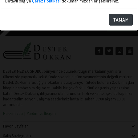
Detaylı bilgiye
Çerez Politikası
dökumanımızdan erişebilirsiniz.
Toplam: 1
TAMAM
Abone Ol
DESTEK MEDYA GRUBU, bünyesinde bulundurduğu markaların yanı sıra
ülkemizde yayımcılık sektöründe söz sahibi tüm yayınevlerinin değerli eserlerini
Destek Dükkan aracılığıyla okurlarla buluşturuyor. Sitede bulunan 250 bini aşkın
kitapla beraber sıra dışı ve stil sahibi bir çok farklı ürünü de geniş yelpazesine
katan Destek Dükkan, ihtiyacınız olan ürünü en hızlı ve kaliteli şekilde kapınıza
kadar teslim ediyor. Çalışma saatlerimiz hafta içi sabah 09:00 akşam 18:00
arasındadır.
Hakkımızda
Yardım ve İletişim
Favori Sayfaları
Satış Sözleşmeleri