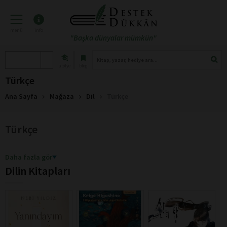
menü
info
"Başka dünyalar mümkün"
atölye
blog
Türkçe
Ana Sayfa
Mağaza
Dil
Türkçe
Türkçe
Daha fazla gör
Dilin Kitapları