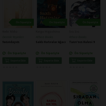
Ön Siparişte
Ön Siparişte
Ön Siparişte
Nebi Yıldız
Keigo Higashino
Sıu Sıu
Destek Yayınları
Athica Books
Athica Books
Yanındayım
Saklı Hatıralar Ağacı
Tanrı’nın Kulesi 9
Ön Siparişte
Ön Siparişte
Ön Siparişte
Sepete Ekle
Sepete Ekle
Sepete Ekle
★
★
★
★
★
★
★
★
★
★
★
★
★
★
★
★
★
★
★
★
★
★
★
★
★
★
★
★
★
★