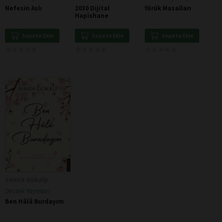
Nefesin Aslı
2030 Dijital
Yörük Masalları
Hapishane
Sepete Ekle
Sepete Ekle
Sepete Ekle
★
★
★
★
★
★
★
★
★
★
★
★
★
★
★
★
★
★
★
★
★
★
★
★
★
★
★
★
★
★
Semra Gökalp
Destek Yayınları
Ben Hâlâ Burdayım