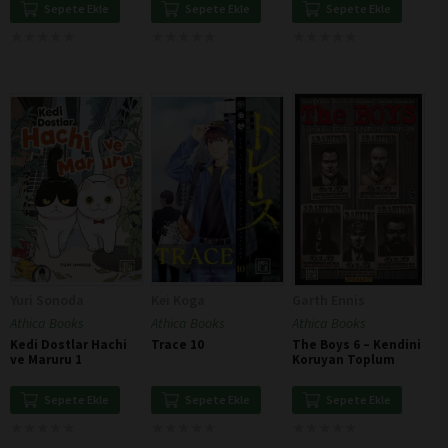
Sepete Ekle
Sepete Ekle
Sepete Ekle
★
★
★
★
★
★
★
★
★
★
★
★
★
★
★
★
★
★
★
★
★
★
★
★
★
★
★
★
★
★
Yuri Sonoda
Kei Koga
Garth Ennis
Athica Books
Athica Books
Athica Books
Kedi Dostlar Hachi
Trace 10
The Boys 6 – Kendini
ve Maruru 1
Koruyan Toplum
Sepete Ekle
Sepete Ekle
Sepete Ekle
★
★
★
★
★
★
★
★
★
★
★
★
★
★
★
★
★
★
★
★
★
★
★
★
★
★
★
★
★
★