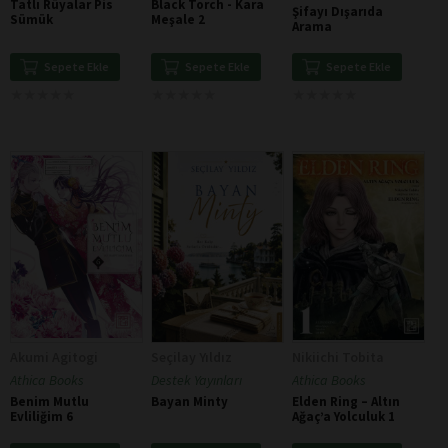
Tatlı Rüyalar Pis
Black Torch - Kara
Şifayı Dışarıda
Sümük
Meşale 2
Arama
Sepete Ekle
Sepete Ekle
Sepete Ekle
★
★
★
★
★
★
★
★
★
★
★
★
★
★
★
★
★
★
★
★
★
★
★
★
★
★
★
★
★
★
Akumi Agitogi
Seçilay Yıldız
Nikiichi Tobita
Athica Books
Destek Yayınları
Athica Books
Benim Mutlu
Bayan Minty
Elden Ring – Altın
Evliliğim 6
Ağaç’a Yolculuk 1