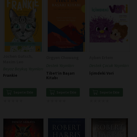
Jochen Gutsch,
Orgyen Chowang
Ayben Ertem
Maxim Leo
Destek Yayınları
Destek Çocuk Yayınları
Beyaz Baykuş Yayınları
Tibet’in Başarı
İçimdeki Vori
Frankie
Kitabı
Sepete Ekle
Sepete Ekle
Sepete Ekle
★
★
★
★
★
★
★
★
★
★
★
★
★
★
★
★
★
★
★
★
★
★
★
★
★
★
★
★
★
★