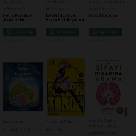
Yuji Kaku
Ennki Hakarı
Gürsel Tokmakoğlu
Athica Books
Athica Books
Destek Yayınları
Hell’s Paradise
İskelet Şövalye:
Kaos Stratejisi
Jigokuraku
Başka Bir Dünyada 4
Cehennemdeki
Cennet 2
Sepete Ekle
Sepete Ekle
Sepete Ekle
★
★
★
★
★
★
★
★
★
★
★
★
★
★
★
★
★
★
★
★
★
★
★
★
★
★
★
★
★
★
Doç. Dr. Tuğba
Huw Aaron
Tsuyoshi Takaki
Atmaca Temrel
Destek Çocuk Yayınları
Athica Books
Destek Yayınları