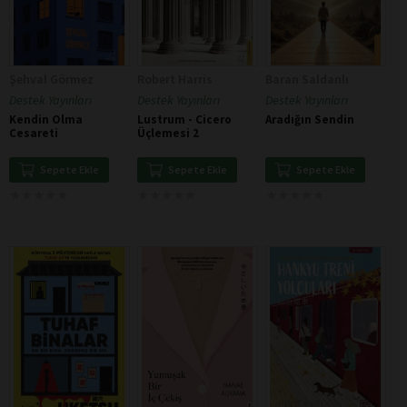
Şehval Görmez
Robert Harris
Baran Saldanlı
Destek Yayınları
Destek Yayınları
Destek Yayınları
Kendin Olma
Lustrum - Cicero
Aradığın Sendin
Cesareti
Üçlemesi 2
Sepete Ekle
Sepete Ekle
Sepete Ekle
★
★
★
★
★
★
★
★
★
★
★
★
★
★
★
★
★
★
★
★
★
★
★
★
★
★
★
★
★
★