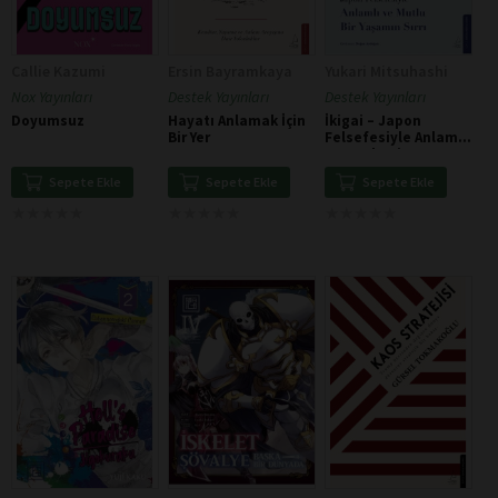
Callie Kazumi
Ersin Bayramkaya
Yukari Mitsuhashi
Nox Yayınları
Destek Yayınları
Destek Yayınları
Doyumsuz
Hayatı Anlamak İçin
İkigai – Japon
Bir Yer
Felsefesiyle Anlamlı
Ve Mutlu Bir Yaşamın
Sırrı
Sepete Ekle
Sepete Ekle
Sepete Ekle
★
★
★
★
★
★
★
★
★
★
★
★
★
★
★
★
★
★
★
★
★
★
★
★
★
★
★
★
★
★