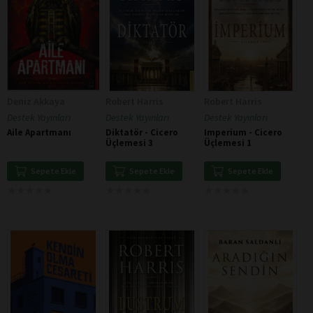
Deniz Akkaya
Robert Harris
Robert Harris
Destek Yayınları
Destek Yayınları
Destek Yayınları
Aile Apartmanı
Diktatör - Cicero
Imperium - Cicero
Üçlemesi 3
Üçlemesi 1
Sepete Ekle
Sepete Ekle
Sepete Ekle
★
★
★
★
★
★
★
★
★
★
★
★
★
★
★
★
★
★
★
★
★
★
★
★
★
★
★
★
★
★