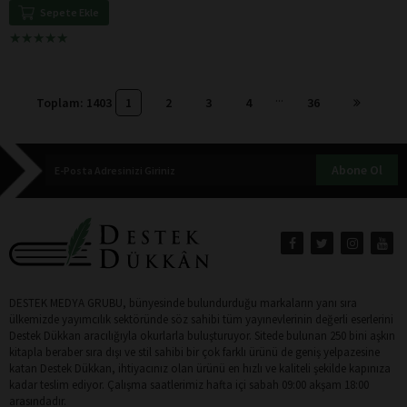
Sepete Ekle
★
★
★
★
★
★
★
★
★
★
...
Toplam: 1403
1
2
3
4
36
Abone Ol
DESTEK MEDYA GRUBU, bünyesinde bulundurduğu markaların yanı sıra
ülkemizde yayımcılık sektöründe söz sahibi tüm yayınevlerinin değerli eserlerini
Destek Dükkan aracılığıyla okurlarla buluşturuyor. Sitede bulunan 250 bini aşkın
kitapla beraber sıra dışı ve stil sahibi bir çok farklı ürünü de geniş yelpazesine
katan Destek Dükkan, ihtiyacınız olan ürünü en hızlı ve kaliteli şekilde kapınıza
kadar teslim ediyor. Çalışma saatlerimiz hafta içi sabah 09:00 akşam 18:00
arasındadır.