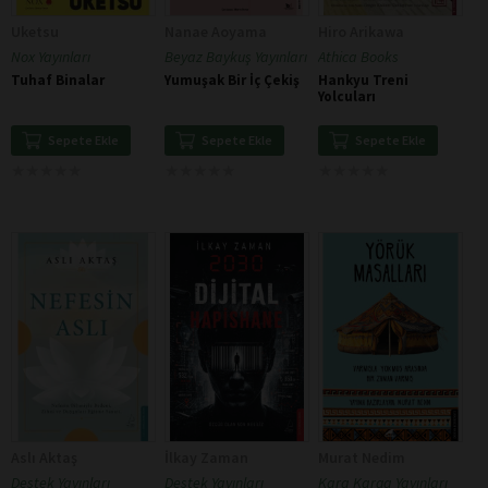
Uketsu
Nanae Aoyama
Hiro Arikawa
Nox Yayınları
Beyaz Baykuş Yayınları
Athica Books
Tuhaf Binalar
Yumuşak Bir İç Çekiş
Hankyu Treni
Yolcuları
Sepete Ekle
Sepete Ekle
Sepete Ekle
★
★
★
★
★
★
★
★
★
★
★
★
★
★
★
★
★
★
★
★
★
★
★
★
★
★
★
★
★
★
Aslı Aktaş
İlkay Zaman
Murat Nedim
Destek Yayınları
Destek Yayınları
Kara Karga Yayınları