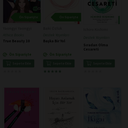
Ön Siparişte
Ön Siparişte
Yaongyi Yaongyi
Baki Özlük
Ichiro Kishimi
Athica Books
Destek Yayınları
Destek Yayınları
True Beauty 10
Başka Bir Yol
Sıradan Olma
Cesareti
Ön Siparişte
Ön Siparişte
Sepete Ekle
Sepete Ekle
Sepete Ekle
★
★
★
★
★
★
★
★
★
★
★
★
★
★
★
★
★
★
★
★
★
★
★
★
★
★
★
★
★
★