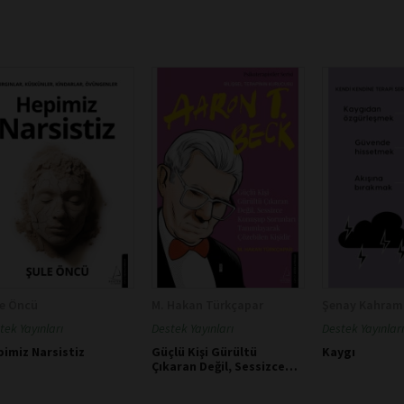
le Öncü
M. Hakan Türkçapar
Şenay Kahram
tek Yayınları
Destek Yayınları
Destek Yayınları
imiz Narsistiz
Güçlü Kişi Gürültü
Kaygı
Çıkaran Değil, Sessizce
Konuşup Sorunları
Tanımlayarak Çözebilen