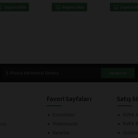
Kişidir
Sepete Ekle
Sepete Ekle
Sepete E
Abone Ol
Favori Sayfaları
Satış S
Etkinlikler
KVKK A
Hakkımızda
KVKK B
rın
Yazarlar
Gizlili