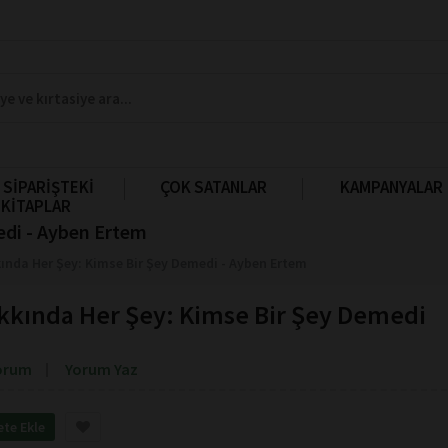
 SİPARİŞTEKİ
ÇOK SATANLAR
KAMPANYALAR
KİTAPLAR
edi - Ayben Ertem
ında Her Şey: Kimse Bir Şey Demedi - Ayben Ertem
kkında Her Şey: Kimse Bir Şey Demedi
orum
Yorum Yaz
ete Ekle