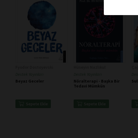
Fyodor Dostoyevski
Hüseyin Nazlıkul
Çağ
Destek Yayınları
Destek Yayınları
Des
Beyaz Geceler
Nöralterapi - Başka Bir
Su
Tedavi Mümkün
Sepete Ekle
Sepete Ekle