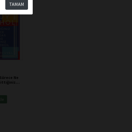
TAMAM
Sürece Ne
ittiğiniz
 Andy
kle