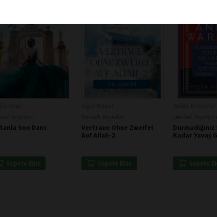
la Ural
Uğur Koşar
Yelda Kırçuval
tek Yayınları
Destek Yayınları
Destek Yayınları
ltanla Son Dans
Vertraue Ohne Zweifel
Durmadığınız 
Auf Allah-2
Kadar Yavaş G
Önemli Değil -
Warhol
Sepete Ekle
Sepete Ekle
Sepete E