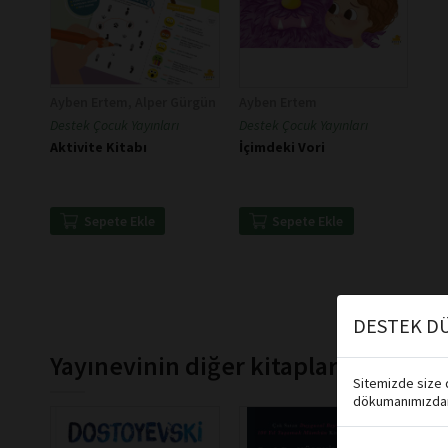
Ayben Ertem, Alper Gürgün
Ayben Ertem
Destek Çocuk Yayınları
Destek Çocuk Yayınları
Aktivite Kitabı
İçimdeki Vori
Sepete Ekle
Sepete Ekle
DESTEK DÜ
Yayınevinin diğer kitapları
Sitemizde size d
dökumanımızdan 