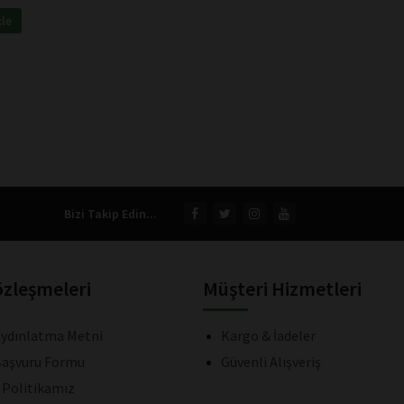
kle
Bizi Takip Edin...
özleşmeleri
Müşteri Hizmetleri
ydınlatma Metni
Kargo & İadeler
aşvuru Formu
Güvenli Alışveriş
k Politikamız