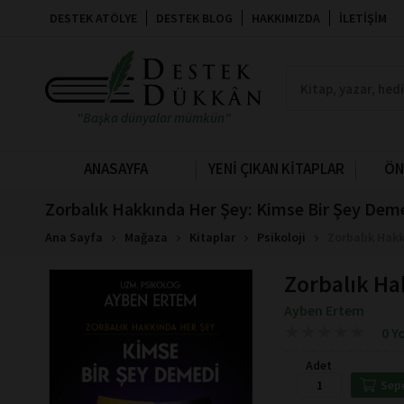
DESTEK ATÖLYE
DESTEK BLOG
HAKKIMIZDA
İLETIŞIM
"Başka dünyalar mümkün"
ANASAYFA
YENİ ÇIKAN KİTAPLAR
ÖN
Zorbalık Hakkında Her Şey: Kimse Bir Şey Dem
Ana Sayfa
Mağaza
Kitaplar
Psikoloji
Zorbalık Hakk
Zorbalık Ha
Ayben Ertem
★
★
★
★
★
★
★
★
★
★
0 Y
Adet
Sep