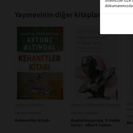
Sitemizde size d
dökumanımızdan 
Yayınevinin diğer kitapları
Erh
Aytunç Altındal
Hamza Celâleddin Okumuş
Ka
Destek Yayınları
Destek Yayınları
Des
Kehanetler Kitabı
Başkaldırıyorum, O Halde
Mes
Varız! - Albert Camus