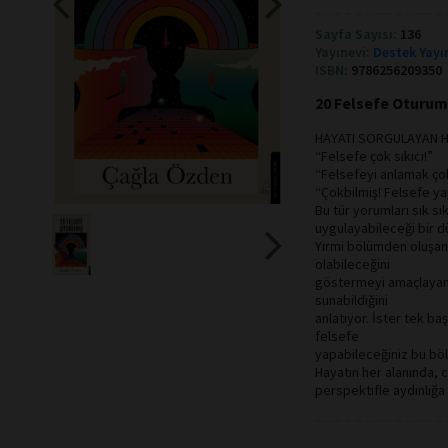
Sayfa Sayısı:
136
Yayınevi:
Destek Yayı
ISBN:
9786256209350
20 Felsefe Oturum
HAYATI SORGULAYAN H
“Felsefe çok sıkıcı!”
“Felsefeyi anlamak ço
“Çokbilmiş! Felsefe y
Bu tür yorumları sık s
uygulayabileceği bir d
Yirmi bölümden oluşan b
olabileceğini
göstermeyi amaçlayan b
sunabildiğini
anlatıyor. İster tek baş
felsefe
yapabileceğiniz bu bölü
Hayatın her alanında, 
perspektifle aydınlığa