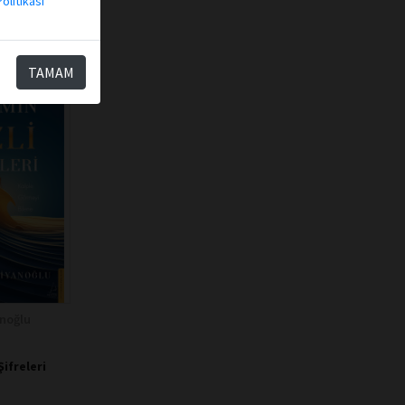
olitikası
TAMAM
noğlu
Şifreleri