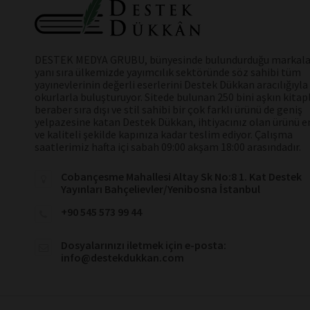
DESTEK MEDYA GRUBU, bünyesinde bulundurduğu markala
yanı sıra ülkemizde yayımcılık sektöründe söz sahibi tüm
yayınevlerinin değerli eserlerini Destek Dükkan aracılığıyla
okurlarla buluşturuyor. Sitede bulunan 250 bini aşkın kitap
beraber sıra dışı ve stil sahibi bir çok farklı ürünü de geniş
yelpazesine katan Destek Dükkan, ihtiyacınız olan ürünü en
ve kaliteli şekilde kapınıza kadar teslim ediyor. Çalışma
saatlerimiz hafta içi sabah 09:00 akşam 18:00 arasındadır.
Cobançesme Mahallesi Altay Sk No:8 1. Kat Destek
Yayınları Bahçelievler/Yenibosna İstanbul
+90 545 573 99 44
Dosyalarınızı iletmek için e-posta:
info@destekdukkan.com