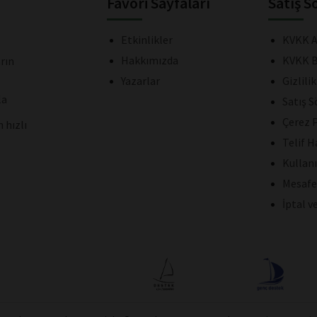
Favori Sayfaları
Satış S
Etkinlikler
KVKK A
Hakkımızda
KVKK B
rın
Yazarlar
Gizlili
la
Satış 
Çerez P
 hızlı
Telif H
Kullan
Mesafe
İptal v