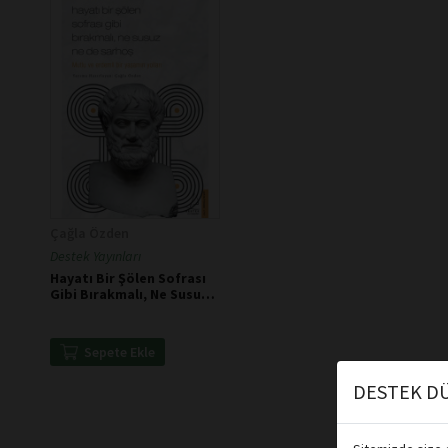
Çağla Özden
Destek Yayınları
Hayatı Bir Şölen Sofrası
Gibi Bırakmalı, Ne Susuz
Ne De Sarhoş -
Aristoteles
Sepete Ekle
DESTEK DÜ