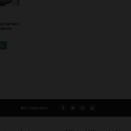
zun Sürmez
ülerin
kle
Bizi Takip Edin...