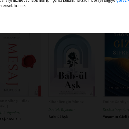
aha iyi hizmet sunabilmek için çerez kullanılmaktadır. Detaylı bilgiye
Çerez P
erişebilirsiniz.
an Kolbaşı, Dilek
Kibar Rengin Yılmaz
Emine Gardiya
rakuş
Destek Yayınları
Destek Yayınları
tek Yayınları
Bab-ül Aşk
Yaşamın Gizli 
aj-novus II