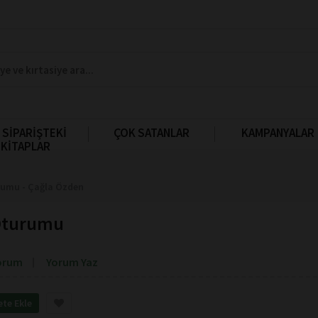
 SİPARİŞTEKİ
ÇOK SATANLAR
KAMPANYALAR
KİTAPLAR
rumu - Çağla Özden
 Oturumu
orum
Yorum Yaz
ete Ekle