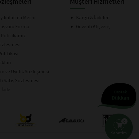
özleşmeleri
Müşteri Hizmetleri
ydınlatma Metni
Kargo & İadeler
aşvuru Formu
Güvenli Alışveriş
k Politikamız
Sözleşmesi
olitikası
akları
ım ve Üyelik Sözleşmesi
li Satış Sözleşmesi
e İade
Destek
Dükkan
0
Sepetim