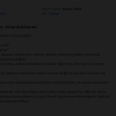
Yayın Tarihi:
Kasım 2024
nları
Dil:
Türkçe
u - Kitap Açıklaması
ERKES İÇİN FELSEFE!
k zor!”
apma!”
ık duyuyor olabilirsiniz. Halbuki felsefe, herkesin günlük yaşamında
üşünme pratiğidir.
u kitap, aslında felsefenin ne kadar eğlenceli, zihin açıcı ve yaratıcı
ir çalışma. Felsefenin sadece teoriyi değil, hayata dair cevapları da
ınıza ister arkadaşlarınızla birlikte çeşitli hikâyeler ve sorular üzerinden
mlerde, ünlü filozofların düşünceleri kolay anlaşılır bir dille yer alıyor.
cevabını bulamadığımız sorular felsefi düşüncenin rehberliğinde farklı bir
 kavuşmayı bekliyor.