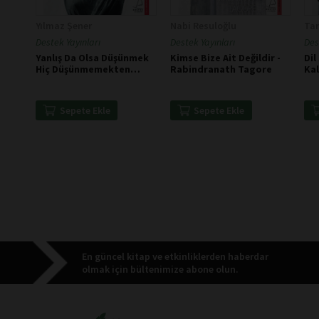
Yılmaz Şener
Nabi Resuloğlu
Tan
Destek Yayınları
Destek Yayınları
Des
Yanlış Da Olsa Düşünmek
Kimse Bize Ait Değildir -
Dil
Hiç Düşünmemekten
Rabindranath Tagore
Kal
İyidir - Hypatia
- Y
Sepete Ekle
Sepete Ekle
En güncel kitap ve etkinliklerden haberdar
olmak için bültenimize abone olun.