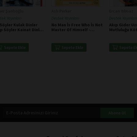
er Şanlıoğlu
Aslı Perker
Ercan Yılmaz
tek Yayınları
Destek Yayınları
Destek Yayınları
 Söyler Kulak Dinler
No Man İs Free Who İs Not
Akıp Gider U
p Söyler Kainat Dinler
Master Of Himself -
Mutluluğu Köt
unus Emre
Epictetus
Sepete Ekle
Sepete Ekle
Sepete E
Abone Ol