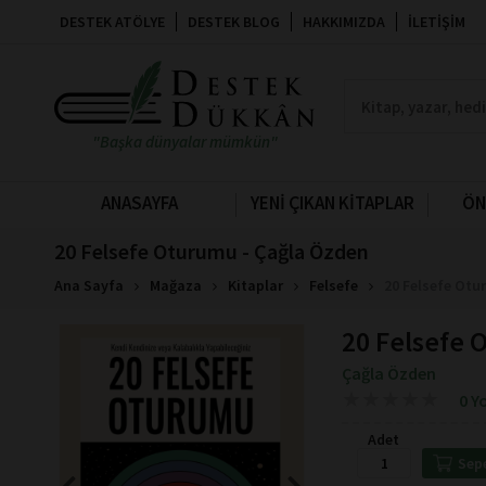
DESTEK ATÖLYE
DESTEK BLOG
HAKKIMIZDA
İLETIŞIM
"Başka dünyalar mümkün"
ANASAYFA
YENİ ÇIKAN KİTAPLAR
ÖN
20 Felsefe Oturumu - Çağla Özden
Ana Sayfa
Mağaza
Kitaplar
Felsefe
20 Felsefe Otu
20 Felsefe
Çağla Özden
★
★
★
★
★
★
★
★
★
★
0 Y
Adet
Sep