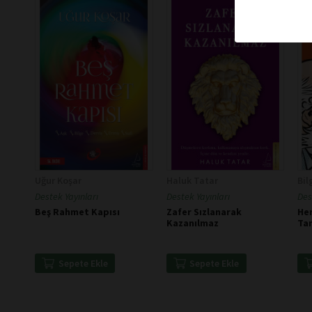
Uğur Koşar
Haluk Tatar
Bil
Destek Yayınları
Destek Yayınları
Des
Beş Rahmet Kapısı
Zafer Sızlanarak
Her
Kazanılmaz
Tam
Per
Sepete Ekle
Sepete Ekle