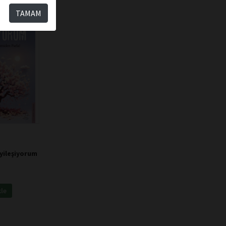
TAMAM
İyileşiyorum
kle