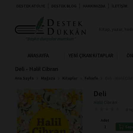
DESTEK ATÖLYE
DESTEK BLOG
HAKKIMIZDA
İLETIŞIM
"Başka dünyalar mümkün"
ANASAYFA
YENİ ÇIKAN KİTAPLAR
ÖN
Deli - Halil Cibran
Ana Sayfa
Mağaza
Kitaplar
Felsefe
Deli - Halil Cib
Deli
Halil Cibran
★
★
★
★
★
★
★
★
★
★
0 Y
Adet
Sep