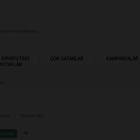
 SİPARİŞTEKİ
ÇOK SATANLAR
KAMPANYALAR
KİTAPLAR
ran
orum
Yorum Yaz
ete Ekle