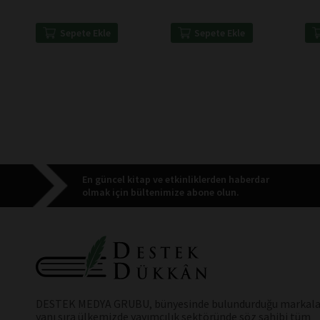
Olmadan İçine
- T
Girilemeyendir -
Paracelsus
Sepete Ekle
Sepete Ekle
En güncel kitap ve etkinliklerden haberdar
olmak için bültenimize abone olun.
DESTEK MEDYA GRUBU, bünyesinde bulundurduğu markala
yanı sıra ülkemizde yayımcılık sektöründe söz sahibi tüm