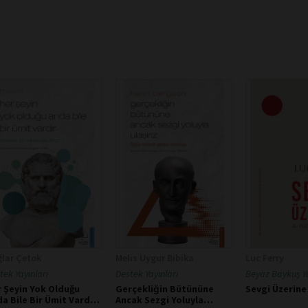
lar Çetok
Melis Uygur Bibika
Luc Ferry
tek Yayınları
Destek Yayınları
Beyaz Baykuş Ya
 Şeyin Yok Olduğu
Gerçekliğin Bütününe
Sevgi Üzerine
a Bile Bir Ümit Vardır
Ancak Sezgi Yoluyla