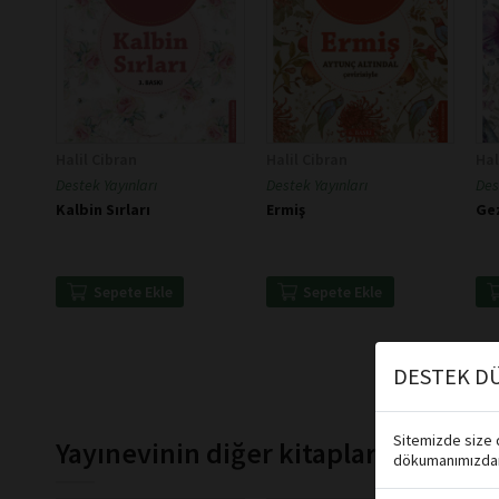
Halil Cibran
Halil Cibran
Hal
Destek Yayınları
Destek Yayınları
Des
Kalbin Sırları
Ermiş
Ge
Sepete Ekle
Sepete Ekle
DESTEK DÜ
Sitemizde size d
Yayınevinin diğer kitapları
dökumanımızdan 