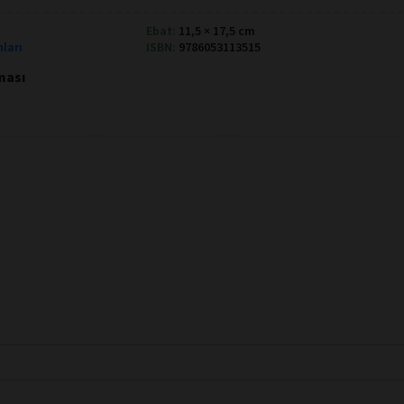
Ebat:
11,5 × 17,5 cm
nları
ISBN:
9786053113515
aması