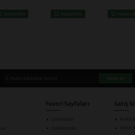
hales
Ulaşırız - Henri Bergson
Sepete Ekle
Sepete Ekle
Sepete E
Abone Ol
Favori Sayfaları
Satış S
Etkinlikler
KVKK A
Hakkımızda
KVKK B
rın