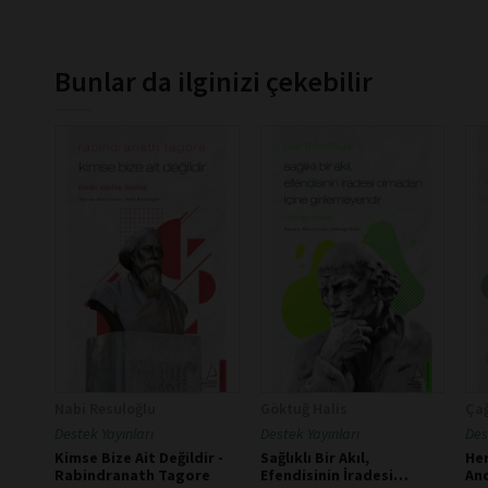
Bunlar da ilginizi çekebilir
Nabi Resuloğlu
Göktuğ Halis
Çağ
Destek Yayınları
Destek Yayınları
Des
Kimse Bize Ait Değildir -
Sağlıklı Bir Akıl,
Her
Rabindranath Tagore
Efendisinin İradesi
And