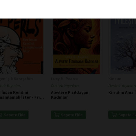
gen Işık Karaşahin
Lucy H. Pearce
Kinsun
tek Yayınları
Destek Yayınları
Destek Yayınları
 İnsan Kendini
Alevlere Fısıldayan
Kırıldım Ama 
amlamak İster - Fritz
Kadınlar
ls
Sepete Ekle
Sepete Ekle
Sepete E