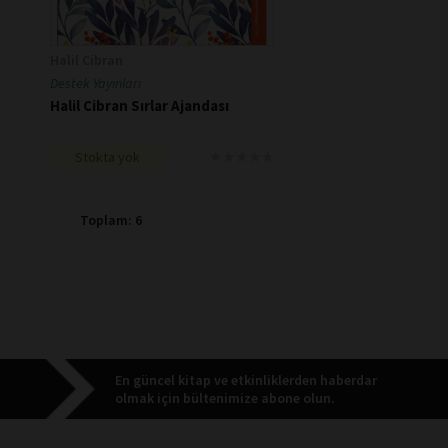
Halil Cibran
Destek Yayınları
Halil Cibran Sırlar Ajandası
★
★
★
★
★
★
★
★
★
★
Stokta yok
Toplam: 6
En güncel kitap ve etkinliklerden haberdar
olmak için bültenimize abone olun.