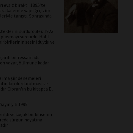
ı evsiz bıraktı. 1895’te
ara kalemle yaptığı çizim
eriyle tanıştı. Sonrasında
teklerini sürdürdüler. 1923
uplaşmayı sürdürdü. Halil
rbirilerinin sesini duydu ve
arılı bir ressam idi.
ren yazar, ölümüne kadar
 karma şiir denemeleri
rafından durdurulması ve
r. Cibran'ın bu kitapta El
ayın yılı 1999.
ildi ve küçük bir kilisenin
erede sürgün hayatına
adır.