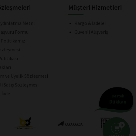
özleşmeleri
Müşteri Hizmetleri
ydınlatma Metni
Kargo & İadeler
aşvuru Formu
Güvenli Alışveriş
k Politikamız
Sözleşmesi
olitikası
akları
ım ve Üyelik Sözleşmesi
li Satış Sözleşmesi
e İade
Destek
Dükkan
0