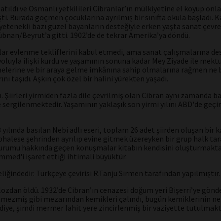
ıldı ve Osmanlı yetkilileri Cibranlar’ın mülkiyetine el koyup onlar
ti. Burada göçmen çocuklarına ayrılmış bir sınıfta okula başladı. K
yetenekli bazı güzel bayanların desteğiyle erken yaşta sanat çevrel
nan/Beyrut’a gitti. 1902’de de tekrar Amerika’ya döndü.
nlar evlenme tekliflerini kabul etmedi, ama sanat çalışmalarına des
yoluyla ilişki kurdu ve yaşamının sonuna kadar Mey Ziyade ile mekt
emelerine ve bir araya gelme imkânına sahip olmalarına rağmen ne bi
ını taşıdı. Aşkın çok özel bir halini yürekten yaşadı.
 Şiirleri yirmiden fazla dile çevrilmiş olan Cibran aynı zamanda baş
sergilenmektedir. Yaşamının yaklaşık son yirmi yılını ABD'de geçi
3 yılında basılan Nebi adlı eseri, toplam 26 adet şiirden oluşan bir
Orphalese şehrinden ayrılıp evine gitmek üzereyken bir grup halk ta
durumu hakkında geçen konuşmalar kitabın kendisini oluşturmaktadı
med'i işaret ettiği ihtimali büyüktür.
iğindedir. Türkçeye çevirisi R.Tanju Sirmen tarafından yapılmıştır. Y
ozdan öldü. 1932’de Cibran’ın cenazesi doğum yeri Bişerri’ye gönder
tmezmiş gibi mezarından kemikleri çalındı, bugün kemiklerinin n
diye, şimdi mermer lahit yere zincirlenmiş bir vaziyette tutulmakt