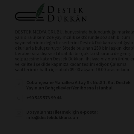
DESTEK MEDYA GRUBU, bünyesinde bulundurduğu markala
yanı sıra ülkemizde yayımcılık sektöründe söz sahibi tüm
yayınevlerinin değerli eserlerini Destek Dükkan aracılığıyla
okurlarla buluşturuyor. Sitede bulunan 250 bini aşkın kitap
beraber sıra dışı ve stil sahibi bir çok farklı ürünü de geniş
yelpazesine katan Destek Dükkan, ihtiyacınız olan ürünü en
ve kaliteli şekilde kapınıza kadar teslim ediyor. Çalışma
saatlerimiz hafta içi sabah 09:00 akşam 18:00 arasındadır.
Cobançesme Mahallesi Altay Sk No:8 1. Kat Destek
Yayınları Bahçelievler/Yenibosna İstanbul
+90 545 573 99 44
Dosyalarınızı iletmek için e-posta:
info@destekdukkan.com