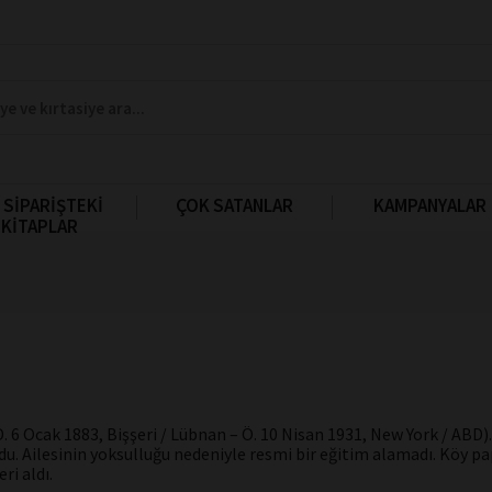
 SİPARİŞTEKİ
ÇOK SATANLAR
KAMPANYALAR
KİTAPLAR
D. 6 Ocak 1883, Bişşeri / Lübnan – Ö. 10 Nisan 1931, New York / ABD)
u. Ailesinin yoksulluğu nedeniyle resmi bir eğitim alamadı. Köy p
ri aldı.