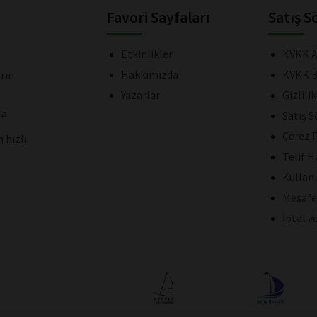
Favori Sayfaları
Satış S
Etkinlikler
KVKK A
Hakkımızda
KVKK B
rın
Yazarlar
Gizlili
la
Satış 
Çerez P
 hızlı
Telif H
Kullan
Mesafe
İptal v