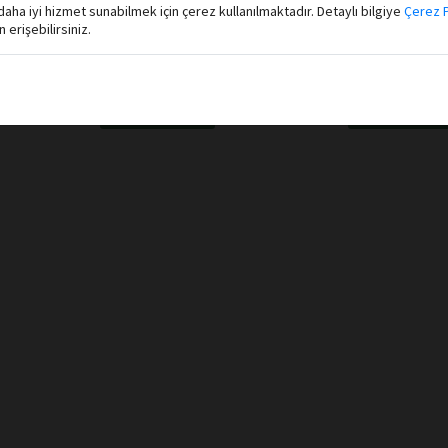
aha iyi hizmet sunabilmek için çerez kullanılmaktadır. Detaylı bilgiye
Çerez P
Halil Cibran
Halil Cibran
erişebilirsiniz.
Destek Yayınları
Destek Yayınları
Deli
Ermiş
★
★
★
★
★
★
★
★
★
★
★
★
★
★
★
★
★
★
★
★
Sepete Ekle
Sepete Ekl