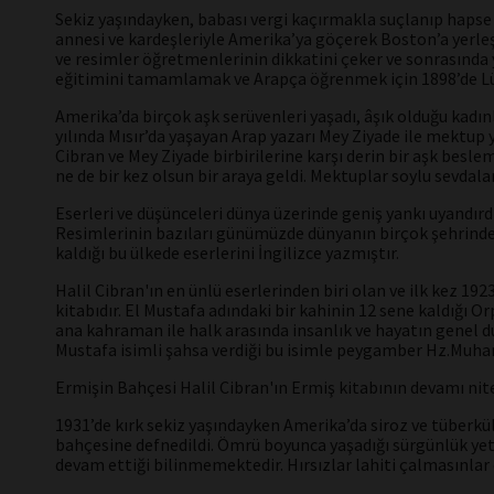
Sekiz yaşındayken, babası vergi kaçırmakla suçlanıp hapse at
annesi ve kardeşleriyle Amerika’ya göçerek Boston’a yerleş
ve resimler öğretmenlerinin dikkatini çeker ve sonrasında 
eğitimini tamamlamak ve Arapça öğrenmek için 1898’de Lüb
Amerika’da birçok aşk serüvenleri yaşadı, âşık olduğu kadı
yılında Mısır’da yaşayan Arap yazarı Mey Ziyade ile mektup 
Cibran ve Mey Ziyade birbirilerine karşı derin bir aşk besl
ne de bir kez olsun bir araya geldi. Mektuplar soylu sevdalar
Eserleri ve düşünceleri dünya üzerinde geniş yankı uyandırdı.
Resimlerinin bazıları günümüzde dünyanın birçok şehrinde 
kaldığı bu ülkede eserlerini İngilizce yazmıştır.
Halil Cibran'ın en ünlü eserlerinden biri olan ve ilk kez 192
kitabıdır. El Mustafa adındaki bir kahinin 12 sene kaldığı 
ana kahraman ile halk arasında insanlık ve hayatın genel 
Mustafa isimli şahsa verdiği bu isimle peygamber Hz.Muham
Ermişin Bahçesi Halil Cibran'ın Ermiş kitabının devamı nitel
1931’de kırk sekiz yaşındayken Amerika’da siroz ve tüberkül
bahçesine defnedildi. Ömrü boyunca yaşadığı sürgünlük ye
devam ettiği bilinmemektedir. Hırsızlar lahiti çalmasınlar 