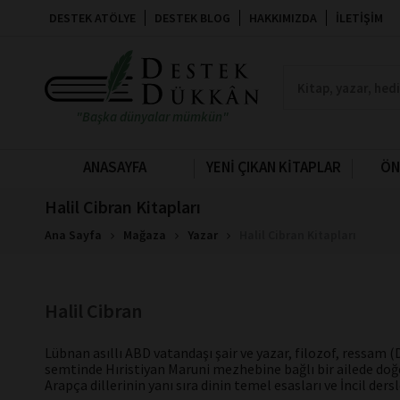
DESTEK ATÖLYE
DESTEK BLOG
HAKKIMIZDA
İLETIŞIM
"Başka dünyalar mümkün"
ANASAYFA
YENİ ÇIKAN KİTAPLAR
ÖN
Halil Cibran Kitapları
Ana Sayfa
Mağaza
Yazar
Halil Cibran Kitapları
Halil Cibran
Lübnan asıllı ABD vatandaşı şair ve yazar, filozof, ressam (
semtinde Hıristiyan Maruni mezhebine bağlı bir ailede doğd
Arapça dillerinin yanı sıra dinin temel esasları ve İncil dersle