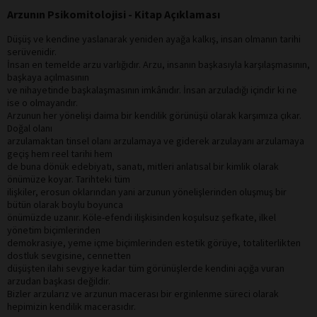
Arzunın Psikomitolojisi - Kitap Açıklaması
Düşüş ve kendine yaslanarak yeniden ayağa kalkış, insan olmanın tarihi
serüvenidir.
İnsan en temelde arzu varlığıdır. Arzu, insanın başkasıyla karşılaşmasının,
başkaya açılmasının
ve nihayetinde başkalaşmasının imkânıdır. İnsan arzuladığı içindir ki ne
ise o olmayandır.
Arzunun her yönelişi daima bir kendilik görünüşü olarak karşımıza çıkar.
Doğal olanı
arzulamaktan tinsel olanı arzulamaya ve giderek arzulayanı arzulamaya
geçiş hem reel tarihi hem
de buna dönük edebiyatı, sanatı, mitleri anlatısal bir kimlik olarak
önümüze koyar. Tarihteki tüm
ilişkiler, erosun oklarından yani arzunun yönelişlerinden oluşmuş bir
bütün olarak boylu boyunca
önümüzde uzanır. Köle-efendi ilişkisinden koşulsuz şefkate, ilkel
yönetim biçimlerinden
demokrasiye, yeme içme biçimlerinden estetik görüye, totaliterlikten
dostluk sevgisine, cennetten
düşüşten ilahi sevgiye kadar tüm görünüşlerde kendini açığa vuran
arzudan başkası değildir.
Bizler arzularız ve arzunun macerası bir erginlenme süreci olarak
hepimizin kendilik macerasıdır.