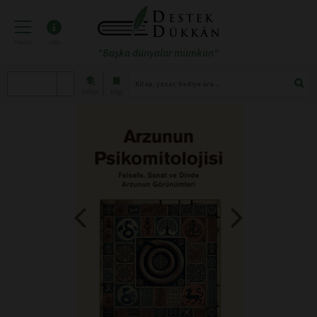
menü
info
"Başka dünyalar mümkün"
atölye
blog