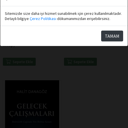
Sitemizde size daha iyi hizmet sunabilmek için çerez kullanılmaktadır.
Detaylı bilgiye
Çerez Politikası
dökumanımızdan erişebilirsiniz.
Sinan Ergin
Destek Yayınları
Destek Yayınları
TAMAM
Ümit Doğan Kitap Seti (2
Var Etmenin Gücü
Kitap)
Sepete Ekle
Sepete Ekle