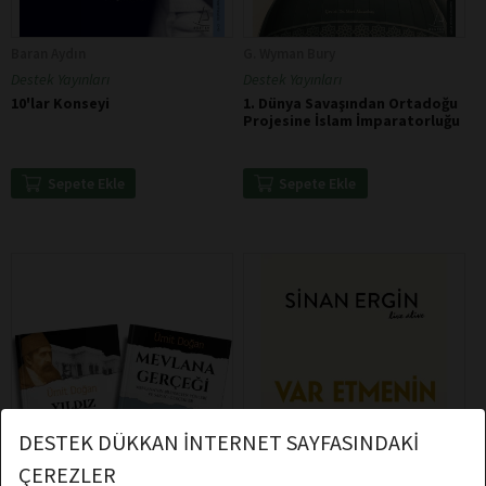
Baran Aydın
G. Wyman Bury
Destek Yayınları
Destek Yayınları
10'lar Konseyi
1. Dünya Savaşından Ortadoğu
Projesine İslam İmparatorluğu
Sepete Ekle
Sepete Ekle
DESTEK DÜKKAN İNTERNET SAYFASINDAKİ
ÇEREZLER