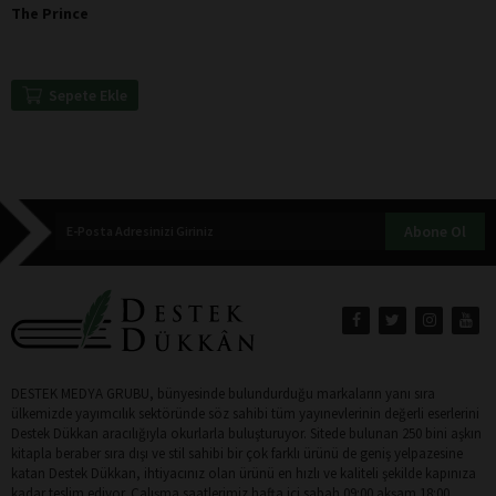
The Prince
Sepete Ekle
Abone Ol
DESTEK MEDYA GRUBU, bünyesinde bulundurduğu markaların yanı sıra
ülkemizde yayımcılık sektöründe söz sahibi tüm yayınevlerinin değerli eserlerini
Destek Dükkan aracılığıyla okurlarla buluşturuyor. Sitede bulunan 250 bini aşkın
kitapla beraber sıra dışı ve stil sahibi bir çok farklı ürünü de geniş yelpazesine
katan Destek Dükkan, ihtiyacınız olan ürünü en hızlı ve kaliteli şekilde kapınıza
kadar teslim ediyor. Çalışma saatlerimiz hafta içi sabah 09:00 akşam 18:00