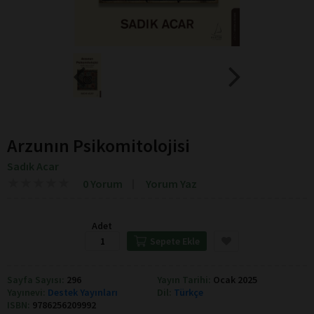
Arzunın Psikomitolojisi
Sadık Acar
★
★
★
★
★
★
★
★
★
★
0 Yorum
Yorum Yaz
Adet
Sepete Ekle
Sayfa Sayısı:
296
Yayın Tarihi:
Ocak 2025
Yayınevi:
Destek Yayınları
Dil:
Türkçe
ISBN:
9786256209992