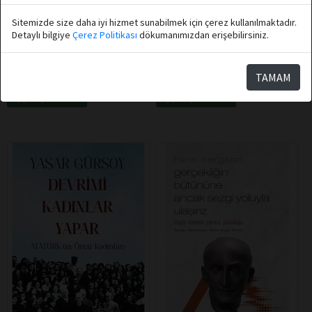
Ahmet Batman
Halit Kakınç
Sitemizde size daha iyi hizmet sunabilmek için çerez kullanılmaktadır.
Destek Yayınları
Destek Yayınları
Detaylı bilgiye
Çerez Politikası
dökumanımızdan erişebilirsiniz.
Beni İçinden Sev
Deizm
TAMAM
Sepete Ekle
Sepete Ekle