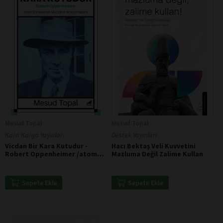
Mesud Topal
Mesud Topal
Kara Karga Yayınları
Destek Yayınları
Vicdan Bir Kara Kutudur -
Hacı Bektaş Veli Kuvvetini
Robert Oppenheimer /atom
Mazluma Değil Zalime Kullan
Bombasının Mucidinin Acayip
Yaşamı
Sepete Ekle
Sepete Ekle