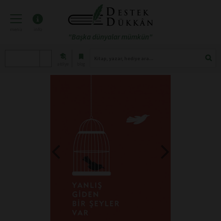
menü
info
"Başka dünyalar mümkün"
atölye
blog