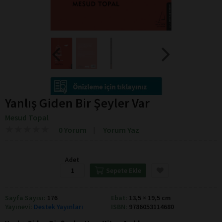
Yanlış Giden Bir Şeyler Var
Mesud Topal
★
★
★
★
★
★
★
★
★
★
0 Yorum
Yorum Yaz
Adet
Sepete Ekle
Sayfa Sayısı:
176
Ebat:
13,5 × 19,5 cm
Yayınevi:
Destek Yayınları
ISBN:
9786053114680