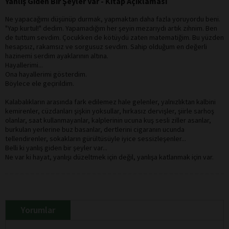
Yanlış Giden Bir Şeyler Var - Kitap Açıklaması
Ne yapacağımı düşünüp durmak, yapmaktan daha fazla yoruyordu beni.
"Yap kurtul!" dedim. Yapamadığım her şeyin mezarıydı artık zihnim. Ben
de tuttum sevdim. Çocukken de kötüydü zaten matematiğim. Bu yüzden
hesapsız, rakamsız ve sorgusuz sevdim. Sahip olduğum en değerli
hazinemi serdim ayaklarının altına.
Hayallerimi...
Ona hayallerimi gösterdim.
Böylece ele geçirildim.
Kalabalıkların arasında fark edilemez hale gelenler, yalnızlıktan kalbini
kemirenler, cüzdanları şişkin yoksullar, hırkasız dervişler, şiirle sarhoş
olanlar, saat kullanmayanlar, kalplerinin ucuna kuş sesli ziller asanlar,
burkulan yerlerine buz basanlar, dertlerini cigaranın ucunda
tellendirenler, sokakların gürültüsüyle iyice sessizleşenler...
Belli ki yanlış giden bir şeyler var...
Ne var ki hayat, yanlışı düzeltmek için değil, yanlışa katlanmak için var.
Yorumlar