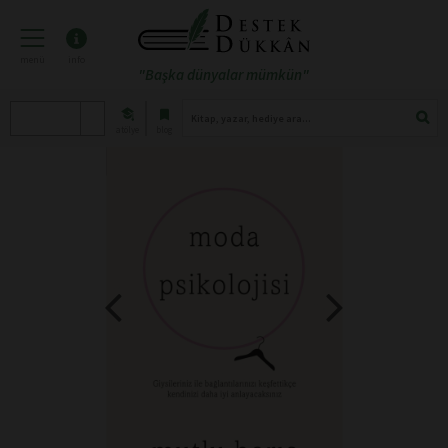
menü
info
"Başka dünyalar mümkün"
atölye
blog