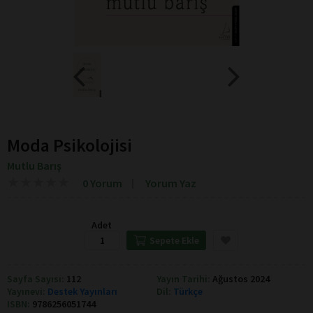
Moda Psikolojisi
Mutlu Barış
★
★
★
★
★
★
★
★
★
★
0 Yorum
Yorum Yaz
Adet
Sepete Ekle
Sayfa Sayısı:
112
Yayın Tarihi:
Ağustos 2024
Yayınevi:
Destek Yayınları
Dil:
Türkçe
ISBN:
9786256051744