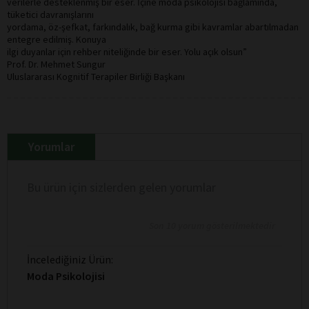
verilerle desteklenmiş bir eser. İçine moda psikolojisi bağlamında,
tüketici davranışlarını
yordama, öz-şefkat, farkındalık, bağ kurma gibi kavramlar abartılmadan
entegre edilmiş. Konuya
ilgi duyanlar için rehber niteliğinde bir eser. Yolu açık olsun”
Prof. Dr. Mehmet Sungur
Uluslararası Kognitif Terapiler Birliği Başkanı
Yorumlar
Bu ürün için sizlerden gelen yorumlar
Son 10 yorum gösterilmektedir
İncelediğiniz Ürün:
Moda Psikolojisi