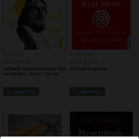
Ferhat Atik
Levent Uysal
Destek Yayınları
Destek Yayınları
Kalbinde İyilik Biriktirenin Yolu
5.0 Önde Başlamak
Hep Açıktır - Şems-i Tebrizi
Sepete Ekle
Sepete Ekle