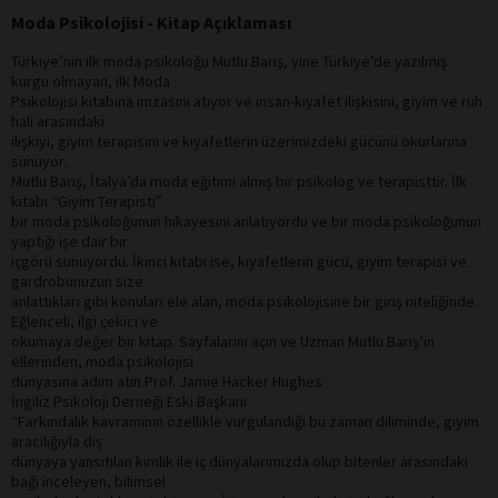
Moda Psikolojisi - Kitap Açıklaması
Türkiye’nin ilk moda psikoloğu Mutlu Barış, yine Türkiye’de yazılmış
kurgu olmayan, ilk Moda
Psikolojisi kitabına imzasını atıyor ve insan-kıyafet ilişkisini, giyim ve ruh
hali arasındaki
ilişkiyi, giyim terapisini ve kıyafetlerin üzerimizdeki gücünü okurlarına
sunuyor.
Mutlu Barış, İtalya’da moda eğitimi almış bir psikolog ve terapisttir. İlk
kitabı “Giyim Terapisti”
bir moda psikoloğunun hikayesini anlatıyordu ve bir moda psikoloğunun
yaptığı işe dair bir
içgörü sunuyordu. İkinci kitabı ise, kıyafetlerin gücü, giyim terapisi ve
gardrobunuzun size
anlattıkları gibi konuları ele alan, moda psikolojisine bir giriş niteliğinde.
Eğlenceli, ilgi çekici ve
okumaya değer bir kitap. Sayfalarını açın ve Uzman Mutlu Barış’ın
ellerinden, moda psikolojisi
dünyasına adım atın.Prof. Jamie Hacker Hughes
İngiliz Psikoloji Derneği Eski Başkanı
“Farkındalık kavramının özellikle vurgulandığı bu zaman diliminde, giyim
aracılığıyla dış
dünyaya yansıtılan kimlik ile iç dünyalarımızda olup bitenler arasındaki
bağı inceleyen, bilimsel