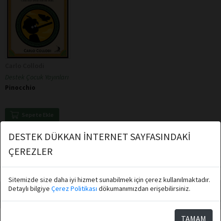
Carlo Collodi
Destek Çocuk Yayınları
Pinocchio
Sepete Ekle
★
★
★
★
★
★
★
★
★
★
DESTEK DÜKKAN İNTERNET SAYFASINDAKİ
ÇEREZLER
Toplam: 1
Sitemizde size daha iyi hizmet sunabilmek için çerez kullanılmaktadır.
Detaylı bilgiye
Çerez Politikası
dökumanımızdan erişebilirsiniz.
Abone Ol
TAMAM