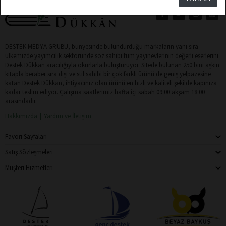
DESTEK MEDYA GRUBU, bünyesinde bulundurduğu markaların yanı sıra
ülkemizde yayımcılık sektöründe söz sahibi tüm yayınevlerinin değerli eserlerini
Destek Dükkan aracılığıyla okurlarla buluşturuyor. Sitede bulunan 250 bini aşkın
kitapla beraber sıra dışı ve stil sahibi bir çok farklı ürünü de geniş yelpazesine
katan Destek Dükkan, ihtiyacınız olan ürünü en hızlı ve kaliteli şekilde kapınıza
kadar teslim ediyor. Çalışma saatlerimiz hafta içi sabah 09:00 akşam 18:00
arasındadır.
Hakkımızda
Yardım ve İletişim
Favori Sayfaları
Satış Sözleşmeleri
Müşteri Hizmetleri