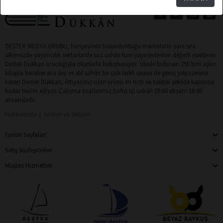
DESTEK MEDYA GRUBU, bünyesinde bulundurduğu markaların yanı sıra
ülkemizde yayımcılık sektöründe söz sahibi tüm yayınevlerinin değerli eserlerini
Destek Dükkan aracılığıyla okurlarla buluşturuyor. Sitede bulunan 250 bini aşkın
kitapla beraber sıra dışı ve stil sahibi bir çok farklı ürünü de geniş yelpazesine
katan Destek Dükkan, ihtiyacınız olan ürünü en hızlı ve kaliteli şekilde kapınıza
kadar teslim ediyor. Çalışma saatlerimiz hafta içi sabah 09:00 akşam 18:00
arasındadır.
Hakkımızda
Yardım ve İletişim
Favori Sayfaları
Satış Sözleşmeleri
Müşteri Hizmetleri