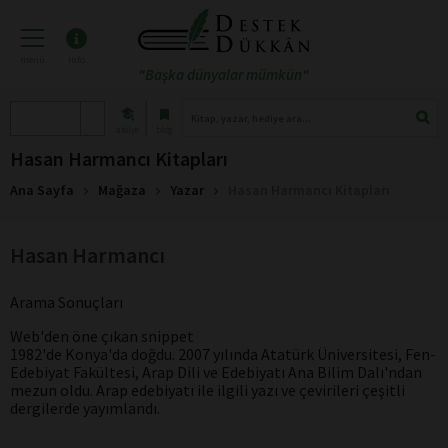
menü
info
"Başka dünyalar mümkün"
atölye
blog
Hasan Harmancı Kitapları
Ana Sayfa
Mağaza
Yazar
Hasan Harmancı Kitapları
Hasan Harmancı
Arama Sonuçları
Web'den öne çıkan snippet
1982'de Konya'da doğdu. 2007 yılında Atatürk Üniversitesi, Fen-
Edebiyat Fakültesi, Arap Dili ve Edebiyatı Ana Bilim Dalı'ndan
mezun oldu. Arap edebiyatı ile ilgili yazı ve çevirileri çeşitli
dergilerde yayımlandı.