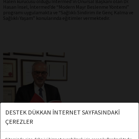
Halen kurucusu olduğu İntermed’in Onursal Başkanı olan Dr.
Hasan İnsel, İntermed’de “Modern Mayr Beslenme Yöntemi”
programı uygulamakta ve “Sağlıklı Sindirim ile Genç Kalma ve
Sağlıklı Yaşam” konularında eğitimler vermektedir.
DESTEK DÜKKAN İNTERNET SAYFASINDAKİ
ÇEREZLER