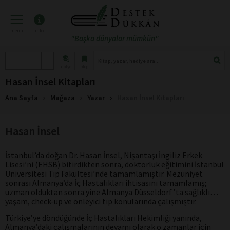
menü
info
"Başka dünyalar mümkün"
atölye
blog
Hasan İnsel Kitapları
Ana Sayfa
Mağaza
Yazar
Hasan İnsel Kitapları
Hasan İnsel
İstanbul’da doğan Dr. Hasan İnsel, Nişantaşı İngiliz Erkek
Lisesi’ni (EHSB) bitirdikten sonra, doktorluk eğitimini İstanbul
Üniversitesi Tıp Fakültesi’nde tamamlamıştır. Mezuniyet
sonrası Almanya’da İç Hastalıkları ihtisasını tamamlamış;
uzman olduktan sonra yine Almanya Düsseldorf ’ta sağlıklı
yaşam, check-up ve önleyici tıp konularında çalışmıştır.
Türkiye’ye döndüğünde İç Hastalıkları Hekimliği yanında,
Almanya’daki çalışmalarının devamı olarak o zamanlar için