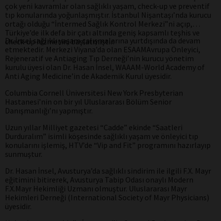
çok yeni kavramlar olan sağlıklı yaşam, check-up ve preventif
tıp konularında yoğunlaşmıştır. İstanbul Nişantaşı’nda kurucu
ortağı olduğu “İntermed Sağlık Kontrol Merkezi”ni açıp,
Türkiye’de ilk defa bir çatı altında geniş kapsamlı teşhis ve
Dr. İnsel sağlıklı yaşam çalışmalarına yurtdışında da devam
check-up hizmetini başlatmıştır.
etmektedir. Merkezi Viyana’da olan ESAAMAvrupa Önleyici,
Rejeneratif ve Antiaging Tıp Derneği’nin kurucu yönetim
kurulu üyesi olan Dr. Hasan İnsel, WAAAM-World Academy of
Anti Aging Medicine’in de Akademik Kurul üyesidir.
Columbia Cornell Üniversitesi New York Presbyterian
Hastanesi’nin on bir yıl Uluslararası Bölüm Senior
Danışmanlığı’nı yapmıştır.
Uzun yıllar Milliyet gazetesi “Cadde” ekinde “Saatleri
Durduralım” isimli köşesinde sağlıklı yaşam ve önleyici tıp
konularını işlemiş, HTV’de “Vip and Fit” programını hazırlayıp
sunmuştur.
Dr. Hasan İnsel, Avusturya’da sağlıklı sindirim ile ilgili F.X. Mayr
eğitimini bitirerek, Avusturya Tabip Odası onaylı Modern
F.X.Mayr Hekimliği Uzmanı olmuştur. Uluslararası Mayr
Hekimleri Derneği (International Society of Mayr Physicians)
üyesidir.