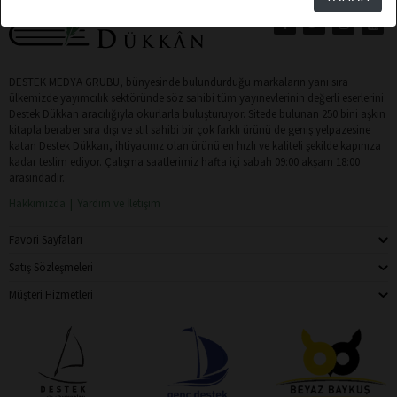
DESTEK MEDYA GRUBU, bünyesinde bulundurduğu markaların yanı sıra
ülkemizde yayımcılık sektöründe söz sahibi tüm yayınevlerinin değerli eserlerini
Destek Dükkan aracılığıyla okurlarla buluşturuyor. Sitede bulunan 250 bini aşkın
kitapla beraber sıra dışı ve stil sahibi bir çok farklı ürünü de geniş yelpazesine
katan Destek Dükkan, ihtiyacınız olan ürünü en hızlı ve kaliteli şekilde kapınıza
kadar teslim ediyor. Çalışma saatlerimiz hafta içi sabah 09:00 akşam 18:00
arasındadır.
Hakkımızda
Yardım ve İletişim
Favori Sayfaları
Satış Sözleşmeleri
Müşteri Hizmetleri