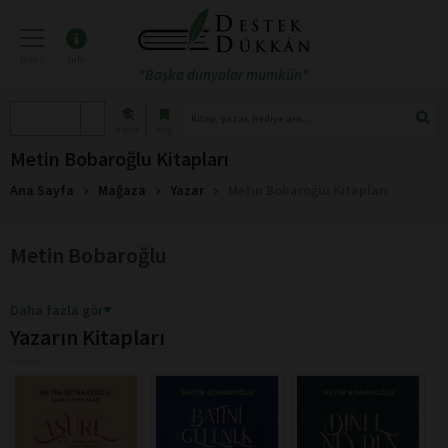
menü
info
"Başka dünyalar mümkün"
atölye
blog
Metin Bobaroğlu Kitapları
Ana Sayfa
Mağaza
Yazar
Metin Bobaroğlu Kitapları
Metin Bobaroğlu
Daha fazla gör
Yazarın Kitapları