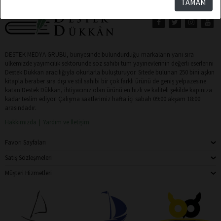
TAMAM
DESTEK MEDYA GRUBU, bünyesinde bulundurduğu markaların yanı sıra
ülkemizde yayımcılık sektöründe söz sahibi tüm yayınevlerinin değerli eserlerini
Destek Dükkan aracılığıyla okurlarla buluşturuyor. Sitede bulunan 250 bini aşkın
kitapla beraber sıra dışı ve stil sahibi bir çok farklı ürünü de geniş yelpazesine
katan Destek Dükkan, ihtiyacınız olan ürünü en hızlı ve kaliteli şekilde kapınıza
kadar teslim ediyor. Çalışma saatlerimiz hafta içi sabah 09:00 akşam 18:00
arasındadır.
Hakkımızda
Yardım ve İletişim
Favori Sayfaları
Satış Sözleşmeleri
Müşteri Hizmetleri