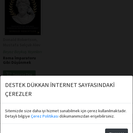
Donald Robertson,
Mustafa Selçuk Alev
Beyaz Baykuş Yayınları
Roma İmparatoru
Gibi Düşünmek
Sepete Ekle
★
★
★
★
★
★
★
★
★
★
DESTEK DÜKKAN İNTERNET SAYFASINDAKİ
ÇEREZLER
Toplam: 1
Sitemizde size daha iyi hizmet sunabilmek için çerez kullanılmaktadır.
Detaylı bilgiye
Çerez Politikası
dökumanımızdan erişebilirsiniz.
Abone Ol