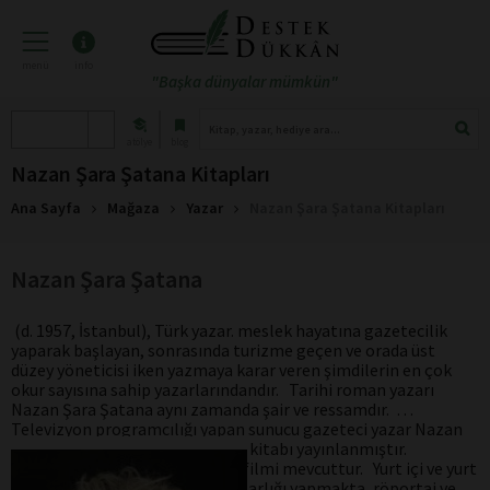
menü
info
"Başka dünyalar mümkün"
atölye
blog
Nazan Şara Şatana Kitapları
Ana Sayfa
Mağaza
Yazar
Nazan Şara Şatana Kitapları
Nazan Şara Şatana
(d. 1957, İstanbul), Türk yazar.
meslek hayatına gazetecilik
yaparak başlayan, sonrasında turizme geçen ve orada üst
düzey yöneticisi iken yazmaya karar veren şimdilerin en çok
okur sayısına sahip yazarlarındandır. Tarihi roman yazarı
Nazan Şara Şatana aynı zamanda şair ve ressamdır.
Televizyon programcılığı yapan sunucu gazeteci yazar Nazan
Şara Şatana'nın şu ana kadar 14 kitabı yayınlanmıştır.
Senaryosunu yazdığı iki sinema filmi mevcuttur. Yurt içi ve yurt
dışı birçok gazetede de köşe yazarlığı yapmakta, röportaj ve