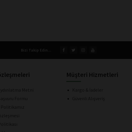
Bizi Takip Edin...
özleşmeleri
Müşteri Hizmetleri
ydınlatma Metni
Kargo & İadeler
aşvuru Formu
Güvenli Alışveriş
k Politikamız
Sözleşmesi
olitikası