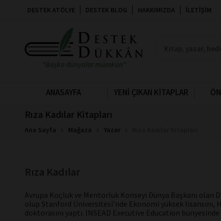
DESTEK ATÖLYE
DESTEK BLOG
HAKKIMIZDA
İLETIŞIM
"Başka dünyalar mümkün"
ANASAYFA
YENİ ÇIKAN KİTAPLAR
ÖN
Rıza Kadılar Kitapları
Ana Sayfa
Mağaza
Yazar
Rıza Kadılar Kitapları
Rıza Kadılar
Avrupa Koçluk ve Mentorluk Konseyi Dünya Başkanı olan D
olup Stanford Üniversitesi’nde Ekonomi yüksek lisansını, 
doktorasını yaptı. INSEAD Executive Education bünyesind