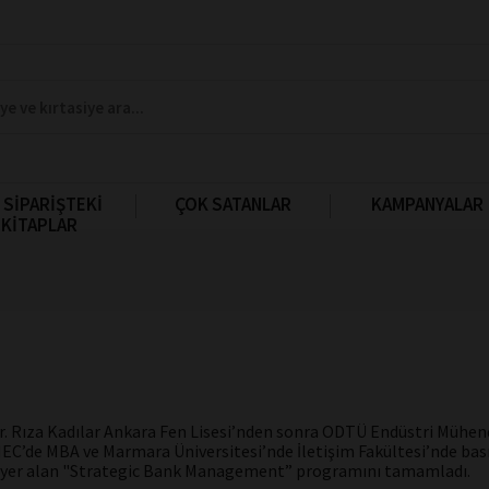
 SİPARİŞTEKİ
ÇOK SATANLAR
KAMPANYALAR
KİTAPLAR
r. Rıza Kadılar Ankara Fen Lisesi’nden sonra ODTÜ Endüstri Mühe
HEC’de MBA ve Marmara Üniversitesi’nde İletişim Fakültesi’nde ba
e yer alan "Strategic Bank Management” programını tamamladı.