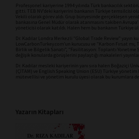
Profesyonel kariyerine 1994 yılında Türk bankacılık sektörü
gitti. TEB NV’deki kariyerini bankanın Türkiye temsilcisi
Vekili olarak görev aldı. Grup bünyesinde gerçekleşen yeni
bankasına Genel Müdür olarak atanmasını takiben Avrupa’nı
yöneticisi olarak katıldı. Halen hem bu bankanın Türkiye ü
Dr. Kadılar Londra Merkezli "Global Trade Review” yayın kur
LowCarbonTurkey.com’un kurucusu ve "Karbon Fırsat mı, T
Birlik ve Bilgelik Sanatı”, "Fasilitasyon: Toplantı Yönetme
değişik konularda görüşlerini paylaştığı makaleleri yayınl
Dr. Kadılar mesleki kariyerinin yanı sıra halen Boğaziçi Ün
(ÇİTAM) ve English Speaking Union (ESU) Türkiye yönetim k
mütevellisi ve yönetim kurulu üyesi olarak bu kurumlara d
Yazarın Kitapları