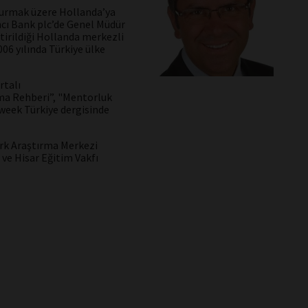
i kurmak üzere Hollanda’ya
ncı Bank plc’de Genel Müdür
tirildiği Hollanda merkezli
06 yılında Türkiye ülke
rtalı
ma Rehberi”, "Mentorluk
sweek Türkiye dergisinde
Türk Araştırma Merkezi
ve Hisar Eğitim Vakfı