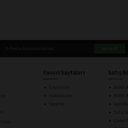
Abone Ol
Favori Sayfaları
Satış S
Etkinlikler
KVKK A
Hakkımızda
KVKK B
rın
Yazarlar
Gizlili
la
Satış 
Çerez P
 hızlı