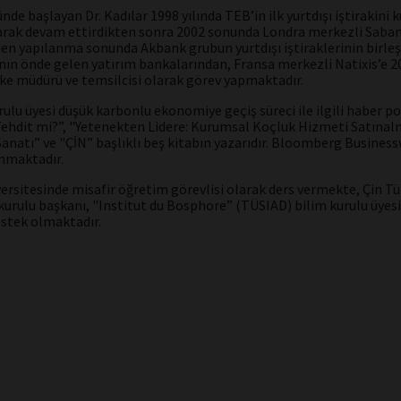
nde başlayan Dr. Kadılar 1998 yılında TEB’in ilk yurtdışı iştirakin
 olarak devam ettirdikten sonra 2002 sonunda Londra merkezli Saba
den yapılanma sonunda Akbank grubun yurtdışı iştiraklerinin birleş
n önde gelen yatırım bankalarından, Fransa merkezli Natixis’e 20
lke müdürü ve temsilcisi olarak görev yapmaktadır.
ulu üyesi düşük karbonlu ekonomiye geçiş süreci ile ilgili haber po
ehdit mi?”, "Yetenekten Lidere: Kurumsal Koçluk Hizmeti Satınal
 Sanatı” ve "ÇİN” başlıklı beş kitabın yazarıdır. Bloomberg Busines
anmaktadır.
iversitesinde misafir öğretim görevlisi olarak ders vermekte, Çin 
urulu başkanı, "Institut du Bosphore” (TÜSIAD) bilim kurulu üyesi 
estek olmaktadır.