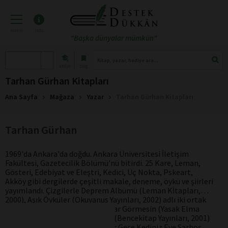
menü
info
"Başka dünyalar mümkün"
atölye
blog
Tarhan Gürhan Kitapları
Ana Sayfa
Mağaza
Yazar
Tarhan Gürhan Kitapları
Tarhan Gürhan
1969'da Ankara'da doğdu. Ankara Üniversitesi İletişim
Fakültesi, Gazetecilik Bölümü'nü bitirdi.
25 Kare, Leman,
Gösteri, Edebiyat ve Eleştri, Kedici, Üç Nokta, Pskeart,
Akköy
gibi dergilerde çeşitli makale, deneme, öykü ve şiirleri
yayımlandı.
Çizgilerle Deprem Albümü
(Leman Kİtapları,
2000),
Aşık Öyküler
(Okuyanus Yayınları, 2002) adlı iki ortak
kitabı bulunmaktadır.
Oyuncaklar Görmesin
(Yasak Elma
Yayınları, 2007) ve
Ekmek Balığı
(Bencekitap Yayınları, 2001)
adlı kısa öykü kitapları vardır.
Bir Gece Kediniz Eve Sarhoş