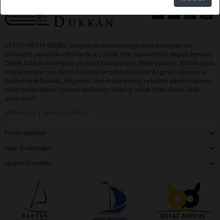
DESTEK MEDYA GRUBU, bünyesinde bulundurduğu markaların yanı sıra
ülkemizde yayımcılık sektöründe söz sahibi tüm yayınevlerinin değerli eserlerini
Destek Dükkan aracılığıyla okurlarla buluşturuyor. Sitede bulunan 250 bini aşkın
kitapla beraber sıra dışı ve stil sahibi bir çok farklı ürünü de geniş yelpazesine
katan Destek Dükkan, ihtiyacınız olan ürünü en hızlı ve kaliteli şekilde kapınıza
kadar teslim ediyor. Çalışma saatlerimiz hafta içi sabah 09:00 akşam 18:00
arasındadır.
Hakkımızda
Yardım ve İletişim
Favori Sayfaları
Satış Sözleşmeleri
Müşteri Hizmetleri