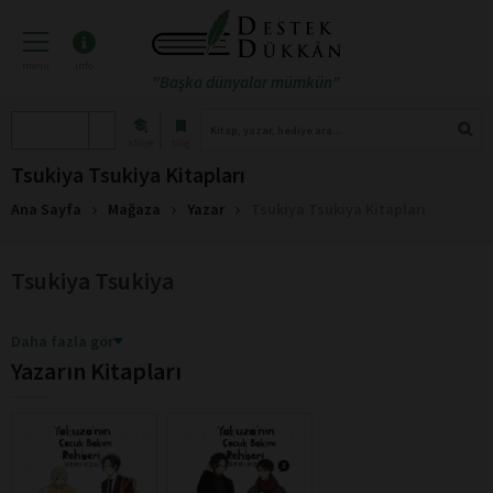
menü
info
"Başka dünyalar mümkün"
atölye
blog
Tsukiya Tsukiya Kitapları
Ana Sayfa
Mağaza
Yazar
Tsukiya Tsukiya Kitapları
Tsukiya Tsukiya
Daha fazla gör
Yazarın Kitapları