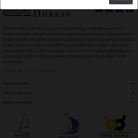
DESTEK MEDYA GRUBU, bünyesinde bulundurduğu markaların yanı sıra
ülkemizde yayımcılık sektöründe söz sahibi tüm yayınevlerinin değerli eserlerini
Destek Dükkan aracılığıyla okurlarla buluşturuyor. Sitede bulunan 250 bini aşkın
kitapla beraber sıra dışı ve stil sahibi bir çok farklı ürünü de geniş yelpazesine
katan Destek Dükkan, ihtiyacınız olan ürünü en hızlı ve kaliteli şekilde kapınıza
kadar teslim ediyor. Çalışma saatlerimiz hafta içi sabah 09:00 akşam 18:00
arasındadır.
Hakkımızda
Yardım ve İletişim
Favori Sayfaları
Satış Sözleşmeleri
Müşteri Hizmetleri