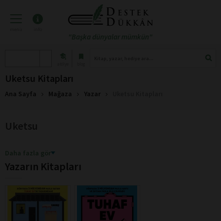
menü
info
"Başka dünyalar mümkün"
atölye
blog
Uketsu Kitapları
Ana Sayfa
Mağaza
Yazar
Uketsu Kitapları
Uketsu
Daha fazla gör
Yazarın Kitapları