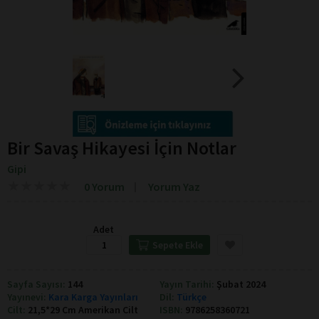
Bir Savaş Hikayesi İçin Notlar
Gipi
★
★
★
★
★
★
★
★
★
★
0 Yorum
Yorum Yaz
Adet
Sepete Ekle
Sayfa Sayısı:
144
Yayın Tarihi:
Şubat 2024
Yayınevi:
Kara Karga Yayınları
Dil:
Türkçe
Cilt:
21,5*29 Cm Amerikan Cilt
ISBN:
9786258360721