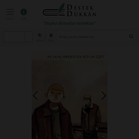
menü
info
"Başka dünyalar mümkün"
atölye
blog