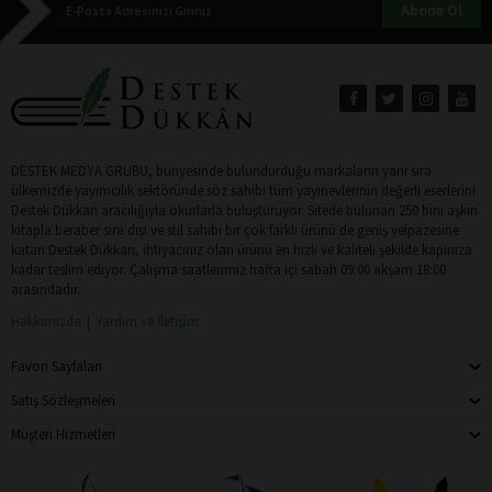
Abone Ol
DESTEK MEDYA GRUBU, bünyesinde bulundurduğu markaların yanı sıra
ülkemizde yayımcılık sektöründe söz sahibi tüm yayınevlerinin değerli eserlerini
Destek Dükkan aracılığıyla okurlarla buluşturuyor. Sitede bulunan 250 bini aşkın
kitapla beraber sıra dışı ve stil sahibi bir çok farklı ürünü de geniş yelpazesine
katan Destek Dükkan, ihtiyacınız olan ürünü en hızlı ve kaliteli şekilde kapınıza
kadar teslim ediyor. Çalışma saatlerimiz hafta içi sabah 09:00 akşam 18:00
arasındadır.
Hakkımızda
Yardım ve İletişim
Favori Sayfaları
Satış Sözleşmeleri
Müşteri Hizmetleri