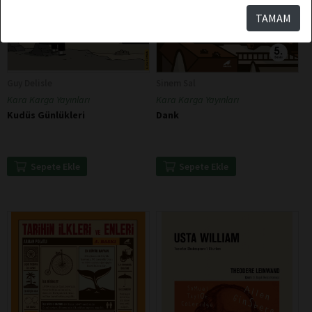
TAMAM
Guy Delisle
Sinem Sal
Kara Karga Yayınları
Kara Karga Yayınları
Kudüs Günlükleri
Dank
Sepete Ekle
Sepete Ekle