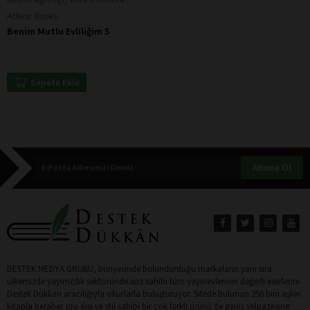
Athica Books
Benim Mutlu Evliliğim 5
Sepete Ekle
Abone Ol
DESTEK MEDYA GRUBU, bünyesinde bulundurduğu markaların yanı sıra
ülkemizde yayımcılık sektöründe söz sahibi tüm yayınevlerinin değerli eserlerini
Destek Dükkan aracılığıyla okurlarla buluşturuyor. Sitede bulunan 250 bini aşkın
kitapla beraber sıra dışı ve stil sahibi bir çok farklı ürünü de geniş yelpazesine