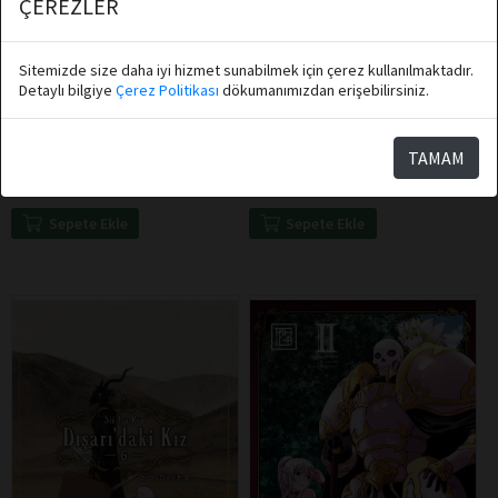
ÇEREZLER
Sitemizde size daha iyi hizmet sunabilmek için çerez kullanılmaktadır.
Detaylı bilgiye
Çerez Politikası
dökumanımızdan erişebilirsiniz.
Plutus, Spoon
Rokurou Ogaki
Athica Books
Athica Books
Nasıl Prenses Oldum 2
Çılgın Yemek Kamyonu 2
TAMAM
Sepete Ekle
Sepete Ekle