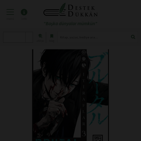
menü
info
"Başka dünyalar mümkün"
atölye
blog