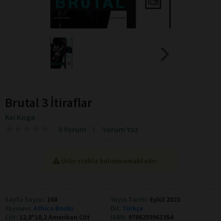
Brutal 3 İtiraflar
Kei Koga
★
★
★
★
★
★
★
★
★
★
0 Yorum
Yorum Yaz
Ürün stokta bulunmamaktadır.
Sayfa Sayısı:
168
Yayın Tarihi:
Eylül 2023
Yayınevi:
Athica Books
Dil:
Türkçe
Cilt:
12,8*18,2 Amerikan Cilt
ISBN:
9786259961354