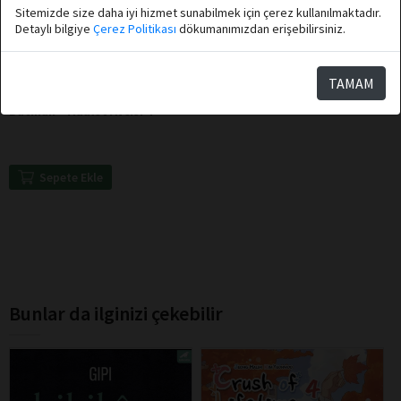
Sitemizde size daha iyi hizmet sunabilmek için çerez kullanılmaktadır.
Detaylı bilgiye
Çerez Politikası
dökumanımızdan erişebilirsiniz.
Eiichi Shimizu, Tomohiro
Shimoguchi
TAMAM
Athica Books
Batman – Adalet Avcısı 4
Sepete Ekle
Bunlar da ilginizi çekebilir