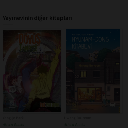
Yayınevinin diğer kitapları
Yong-je Park
Hwang Bo-reum
Athica Books
Athica Books