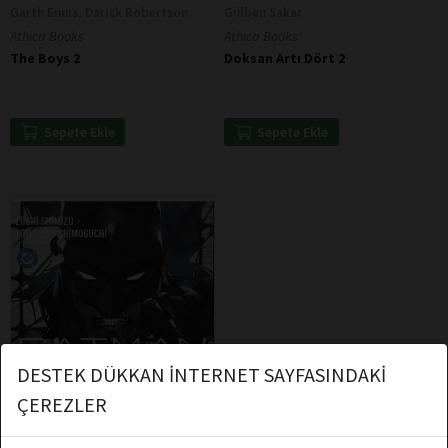
Garth Ennis, Darick Robertson
Gülben Sakar
Athica Books
Athica Books
The Boys 2
Doksan Artı Dört 2
Sepete Ekle
Sepete Ekle
DESTEK DÜKKAN İNTERNET SAYFASINDAKİ
ÇEREZLER