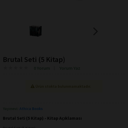
Brutal Seti (5 Kitap)
★
★
★
★
★
★
★
★
★
★
0 Yorum
Yorum Yaz
Ürün stokta bulunmamaktadır.
Yayınevi:
Athica Books
Brutal Seti (5 Kitap) - Kitap Açıklaması
Brutal Seti (5 Kitap)