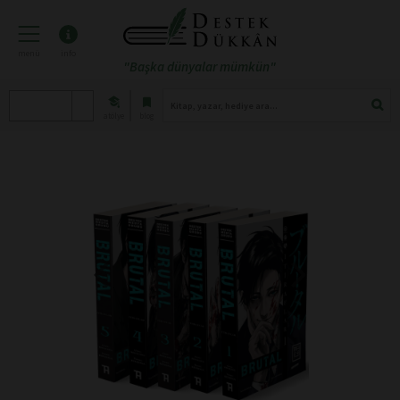
menü
info
"Başka dünyalar mümkün"
atölye
blog