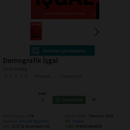
Demografik İşgal
Ümit Özdağ
★
★
★
★
★
★
★
★
★
★
0 Yorum
Yorum Yaz
Adet
Sepete Ekle
Sayfa Sayısı:
176
Yayın Tarihi:
Temmuz 2023
Yayınevi:
Destek Yayınları
Dil:
Türkçe
Cilt:
13,5*21 Amerikan Cilt
ISBN:
9786254419539