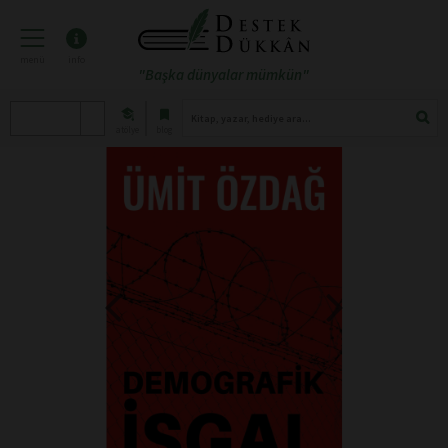
menü
info
"Başka dünyalar mümkün"
atölye
blog