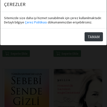
ÇEREZLER
Sitemizde size daha iyi hizmet sunabilmek için çerez kullanılmaktadır.
Detaylı bilgiye
Çerez Politikası
dökumanımızdan erişebilirsiniz.
Nilgün Bodur
Haluk Özdil
Destek Yayınları
Destek Yayınları
Yanlışlıktan Değil Yalnızlıktan
Dijital Tapınak
TAMAM
Sepete Ekle
Sepete Ekle