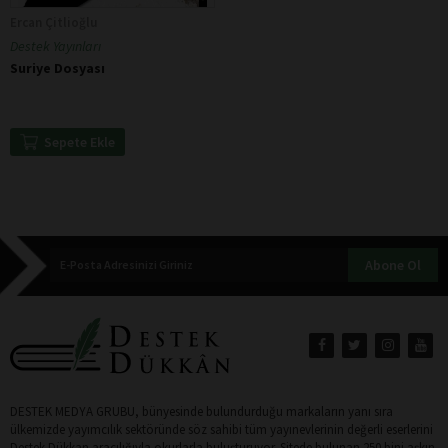
Ercan Çitlioğlu
Destek Yayınları
Suriye Dosyası
Sepete Ekle
Abone Ol
DESTEK MEDYA GRUBU, bünyesinde bulundurduğu markaların yanı sıra
ülkemizde yayımcılık sektöründe söz sahibi tüm yayınevlerinin değerli eserlerini
Destek Dükkan aracılığıyla okurlarla buluşturuyor. Sitede bulunan 250 bini aşkın