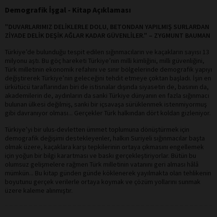
Demografik İşgal - Kitap Açıklaması
"DUVARLARIMIZ DELİKLERLE DOLU, BETONDAN YA­PILMIŞ SURLARDAN
ZİYADE DELİK DEŞİK AĞLAR KADAR GÜVENLİLER." – ZYGMUNT BAUMAN
Türkiye’de bulunduğu tespit edilen sığınmacıların ve kaçakların sayısı 13
milyonu aştı. Bu göç hareketi Türkiye’nin milli kimliğini, milli güvenliğini,
Türk milletinin ekonomik refahını ve sınır bölgelerinde demografik yapıyı
değiştirerek Türkiye’nin geleceğini tehdit etmeye çoktan başladı. İşin en
ürkütücü taraflarından biri de istisnalar dışında siyasetin de, basının da,
akademilerin de, aydınların da sanki Türkiye dünyanın en fazla sığınmacı
bulunan ülkesi değilmiş, sanki bir içsavaşa sürüklenmek istenmiyormuş
gibi davranıyor olması... Gerçekler Türk halkından dört koldan gizleniyor.
Türkiye’yi bir ulus-devletten ümmet toplumuna dönüştürmek için
demografik değişimi destekleyenler, halkın Suriyeli sığınmacılar başta
olmak üzere, kaçaklara karşı tepkilerinin ortaya çıkmasını engellemek
için yoğun bir bilgi karartması ve baskı gerçekleştiriyorlar. Bütün bu
olumsuz gelişmelere rağmen Türk milletinin vatanını geri alması hâlâ
mümkün... Bu kitap günden günde köklenerek yayılmakta olan tehlikenin
boyutunu gerçek verilerle ortaya koymak ve çözüm yollarını sunmak
üzere kaleme alınmıştır.