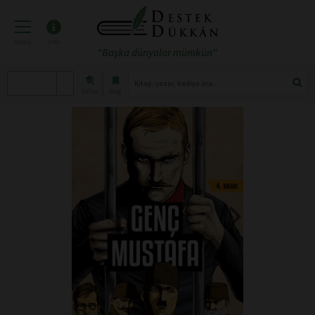
menü
info
"Başka dünyalar mümkün"
atölye
blog