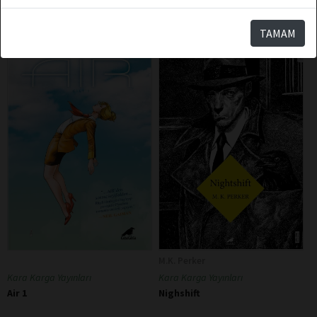
TAMAM
M.K. Perker
Kara Karga Yayınları
Kara Karga Yayınları
Air 1
Nighshift