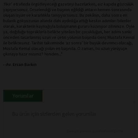
‘fikir’ etrafında örgütleyeceği gazeteyi hazırlarken, siz kapıda gözcülük
yapıyorsunuz. Örselendiği ve başının eğildiği anların hemen sonrasında
oluşan isyan ve kararlılıkla tanışıyorsunuz. Bu zekânın, daha sonra en
bulanık gökyüzünün altında dahi aydınlığa attığı keskin adımları bilenler
olarak, karakterin kaynağıyla buluşmanın gururu kazınıyor zihninize. Öyle
ya, doğduğu topraklarla birlikte yitirilen bir çocukluğun, her adımı sanki
önceden tasarlanmış uzun ve çetin yolunun başında Genç Mustafa Kemal
ile birliktesiniz. Tarihin takviminde ‘az sonra’ bir büyük devrimci olacağı,
Mustafa Kemal olacağı yolun en başında. O zaman, bu uzun yürüyüşe
çıkmaya hazır mısınız? Yeniden..."
--Av. Ersan Barkın
Yorumlar
Bu ürün için sizlerden gelen yorumlar
Son 10 yorum gösterilmektedir