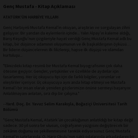
Genç Mustafa - Kitap Açıklaması
ATATÜRK’ÜN HARBİYE YILLARI
Genç Harbiyeli Mustafa Kemal’in okuyan, araştıran ve sorgulayan zihni
gelişiyor. Bir yandan da eylemlerin içinde... Yalın Alpay’ın kaleme aldığı,
Barış Keşoğlu’nun çizgileriyle hayat verdiği Genç Mustafa Kemal adlı bu
kitap, bir düşünce adamının oluşumunun ve ilk başkaldırışının öyküsü…
Bir liderin düşüncelerinin ilk filizlenişi, hapse ilk düşüşü ve idamdan
kurtuluşu...
"Elinizdeki kitap resimli bir Mustafa Kemal biyografisinin çok daha
ötesine geçiyor. Gençler, yetişkinler ve özellikle de aydınlar için
tasarlanmış. Her üç okuyucu tipi için de farklı bilgiler, yorumlar ve
eleştiriler içeriyor. Üç okuyucuya aynı anda hitap etmeyi ve Mustafa
Kemal’i bir insan olarak yeniden gözlerimizin önüne sermeyi başarıyor.
Anlatılmayanı anlatan, sıra dışı bir çalışma."
--Yard. Doç. Dr. Yavuz Selim Karakışla, Boğaziçi Üniversitesi Tarih
Bölümü
"Genç Mustafa Kemal, Atatürk’ün çocukluğunun anlatıldığı bir kitap değil
sadece. 30 yıl sonra bir ulusun, coğrafyanın yazgısını değiştirecek bir
zekânın doğumu ve şekillenmesine tanıklık ediyorsunuz Genç Mustafa
Kemal’in satırlarında. O, Harp Okulu’nun saklı odalarında arkadaşlarını bir