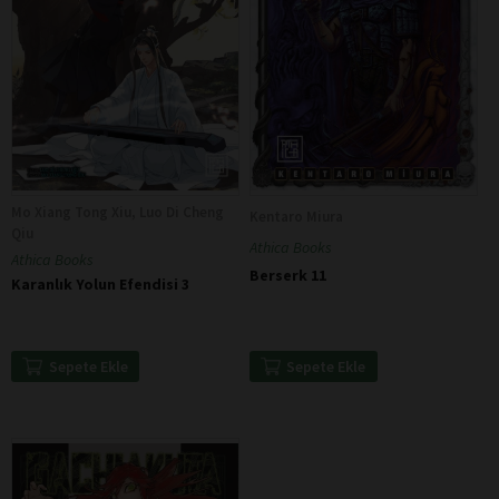
Mo Xiang Tong Xiu, Luo Di Cheng
Kentaro Miura
Qiu
Athica Books
Athica Books
Berserk 11
Karanlık Yolun Efendisi 3
Sepete Ekle
Sepete Ekle