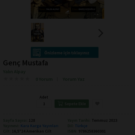
Genç Mustafa
Yalın Alpay
★
★
★
★
★
★
★
★
★
★
0 Yorum
Yorum Yaz
Adet
Sepete Ekle
Sayfa Sayısı:
128
Yayın Tarihi:
Temmuz 2023
Yayınevi:
Kara Karga Yayınları
Dil:
Türkçe
Cilt:
16,5*24 Amerikan Cilt
ISBN:
9786258360301