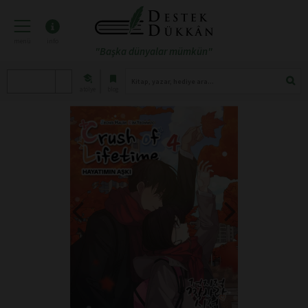
menü
info
"Başka dünyalar mümkün"
atölye
blog