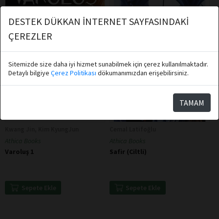
DESTEK DÜKKAN İNTERNET SAYFASINDAKİ
ÇEREZLER
Sitemizde size daha iyi hizmet sunabilmek için çerez kullanılmaktadır.
Detaylı bilgiye
Çerez Politikası
dökumanımızdan erişebilirsiniz.
TAMAM
Kwang Jin, Kim KyungJun
Cemal Latifoğlu
Athica Books
Athica Books
Varoluş 1
Safir (Ciltli)
Sepete Ekle
Sepete Ekle