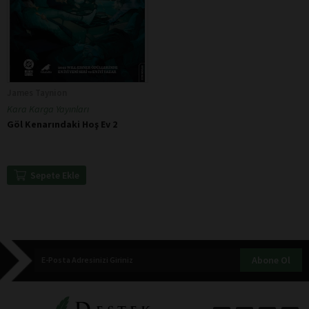
James Taynion
Kara Karga Yayınları
Göl Kenarındaki Hoş Ev 2
Sepete Ekle
Abone Ol