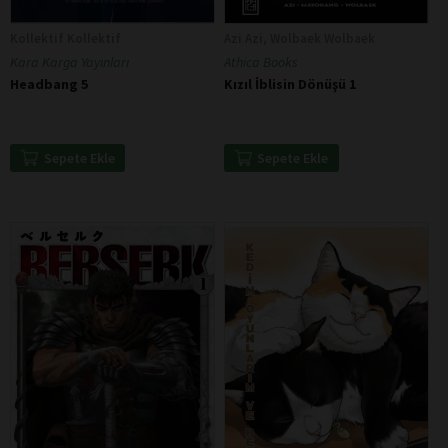
Kollektif Kollektif
Azi Azi, Wolbaek Wolbaek
Kara Karga Yayınları
Athica Books
Headbang 5
Kızıl İblisin Dönüşü 1
Sepete Ekle
Sepete Ekle