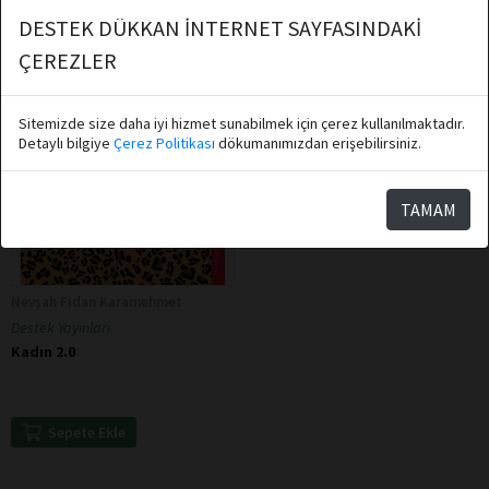
DESTEK DÜKKAN İNTERNET SAYFASINDAKİ
ÇEREZLER
Sitemizde size daha iyi hizmet sunabilmek için çerez kullanılmaktadır.
Detaylı bilgiye
Çerez Politikası
dökumanımızdan erişebilirsiniz.
TAMAM
Nevşah Fidan Karamehmet
Destek Yayınları
Kadın 2.0
Sepete Ekle