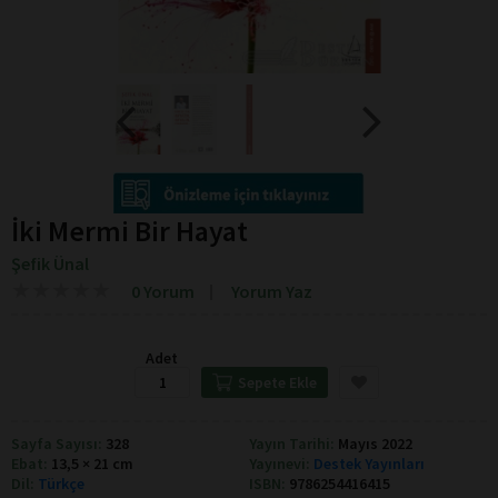
İki Mermi Bir Hayat
Şefik Ünal
★
★
★
★
★
★
★
★
★
★
0 Yorum
Yorum Yaz
Adet
Sepete Ekle
Sayfa Sayısı:
328
Yayın Tarihi:
Mayıs 2022
Ebat:
13,5 × 21 cm
Yayınevi:
Destek Yayınları
Dil:
Türkçe
ISBN:
9786254416415