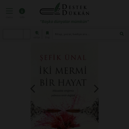
menü
info
"Başka dünyalar mümkün"
atölye
blog