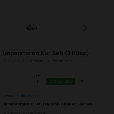
İmparatorun Kızı Seti (3 Kitap)
★
★
★
★
★
★
★
★
★
★
0 Yorum
Yorum Yaz
Adet
Sepete Ekle
Yayınevi:
Athica Books
İmparatorun Kızı Seti (3 Kitap) - Kitap Açıklaması
Setin İçinde Yer Alan Kitaplar: