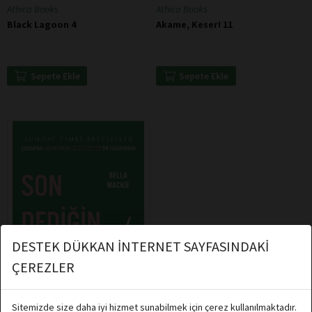
Athica Books
Athica Books
Black Lagoon 4
Akame, Keser! 11
Sepete Ekle
Sepete Ekle
DESTEK DÜKKAN İNTERNET SAYFASINDAKİ
ÇEREZLER
Sitemizde size daha iyi hizmet sunabilmek için çerez kullanılmaktadır.