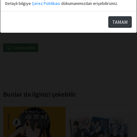
Detaylı bilgiye
Çerez Politikası
dökumanımızdan erişebilirsiniz.
Bella Mackie
Athica Books
TAMAM
Son Dediğin Böyle Olur
Sepete Ekle
Bunlar da ilginizi çekebilir