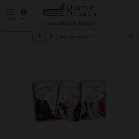
menü
info
"Başka dünyalar mümkün"
atölye
blog