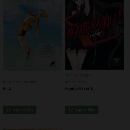
Tetsuya Tashiro
Kara Karga Yayınları
Athica Books
Air 1
Akame Keser 1
Sepete Ekle
Sepete Ekle