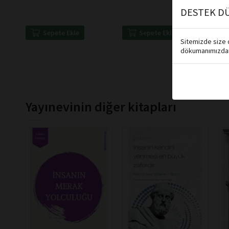
DESTEK DÜ
Sepete Ekle
Sepete Ekle
Sitemizde size d
dökumanımızdan 
Yayınevinin diğer kitapları