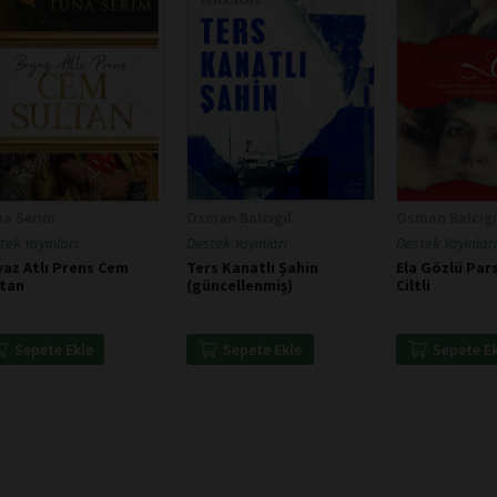
na Serim
Osman Balcıgil
Osman Balcıgi
tek Yayınları
Destek Yayınları
Destek Yayınları
az Atlı Prens Cem
Ters Kanatlı Şahin
Ela Gözlü Pars 
ltan
(güncellenmiş)
Ciltli
Sepete Ekle
Sepete Ekle
Sepete E