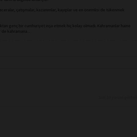
 maceralar, çatışmalar, kazanımlar, kayıplar ve en önemlisi de tükenmek
luktan genç bir cumhuriyet inşa etmek hiç kolay olmadı. Kahramanlar haine
r de kahramana...
Son 10 yorum göster