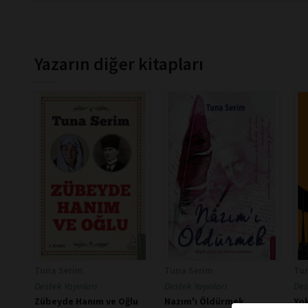
Yazarın diğer kitapları
Tuna Serim
Tuna Serim
Tu
Destek Yayınları
Destek Yayınları
Des
Zübeyde Hanım ve Oğlu
Nazım'ı Öldürmek
Yo