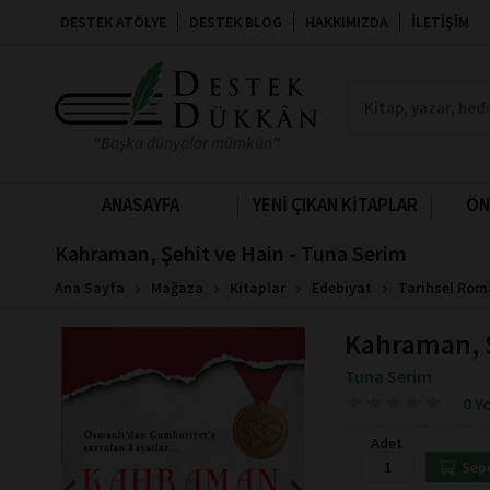
DESTEK ATÖLYE
DESTEK BLOG
HAKKIMIZDA
İLETIŞIM
"Başka dünyalar mümkün"
ANASAYFA
YENİ ÇIKAN KİTAPLAR
ÖN
Kahraman, Şehit ve Hain - Tuna Serim
Ana Sayfa
Mağaza
Kitaplar
Edebiyat
Tarihsel Rom
Kahraman, Ş
Tuna Serim
★
★
★
★
★
★
★
★
★
★
0 Y
Adet
Sep