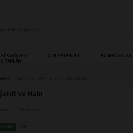
 SİPARİŞTEKİ
ÇOK SATANLAR
KAMPANYALAR
KİTAPLAR
anlar
Kahraman, Şehit ve Hain - Tuna Serim
ehit ve Hain
orum
Yorum Yaz
ete Ekle