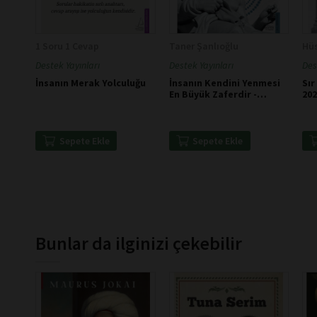
1 Soru 1 Cevap
Taner Şanlıoğlu
Hüs
Destek Yayınları
Destek Yayınları
Des
İnsanın Merak Yolculuğu
İnsanın Kendini Yenmesi
Sır
En Büyük Zaferdir -
20
Platon
Sepete Ekle
Sepete Ekle
Bunlar da ilginizi çekebilir