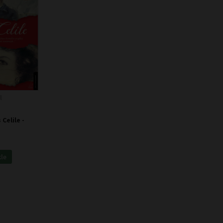
l
Celile -
kle