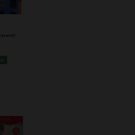
z
Cesareti
kle