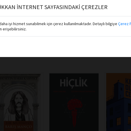
Sevdiğine
KKAN İNTERNET SAYFASINDAKİ ÇEREZLER
Sepete Ekle
Sepete Ekle
Sepete E
aha iyi hizmet sunabilmek için çerez kullanılmaktadır. Detaylı bilgiye
Çerez P
erişebilirsiniz.