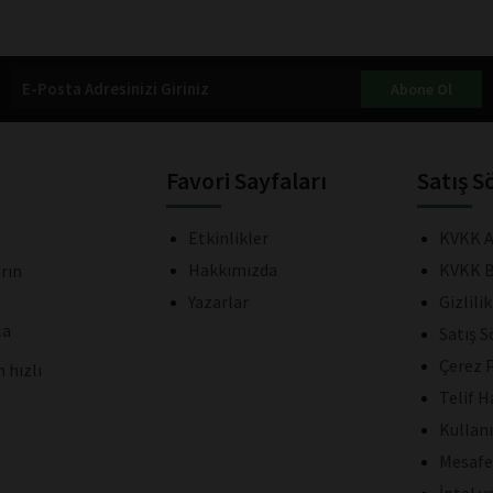
Abone Ol
Favori Sayfaları
Satış S
Etkinlikler
KVKK A
Hakkımızda
KVKK B
rın
Yazarlar
Gizlili
la
Satış 
Çerez P
 hızlı
Telif H
Kullan
Mesafe
İptal v