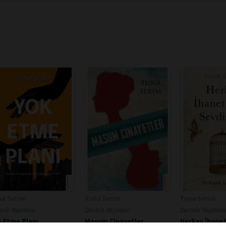
na Serim
Tuna Serim
Tuna Serim
tek Yayınları
Destek Yayınları
Destek Yayınları
k Etme Planı
Masum Cinayetler
Herkes İhanet