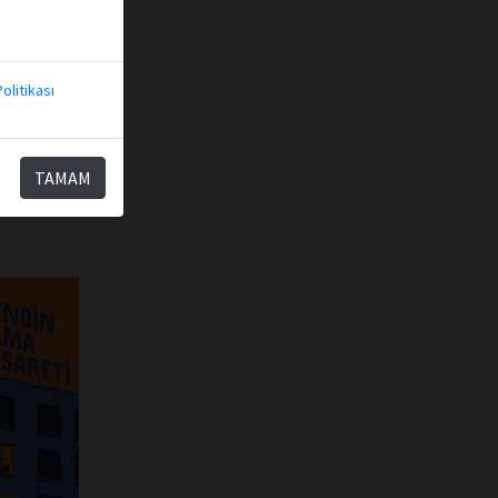
kle
olitikası
TAMAM