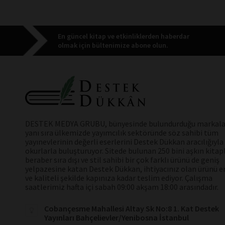
En güncel kitap ve etkinliklerden haberdar
olmak için bültenimize abone olun.
DESTEK MEDYA GRUBU, bünyesinde bulundurduğu markala
yanı sıra ülkemizde yayımcılık sektöründe söz sahibi tüm
yayınevlerinin değerli eserlerini Destek Dükkan aracılığıyla
okurlarla buluşturuyor. Sitede bulunan 250 bini aşkın kitap
beraber sıra dışı ve stil sahibi bir çok farklı ürünü de geniş
yelpazesine katan Destek Dükkan, ihtiyacınız olan ürünü en
ve kaliteli şekilde kapınıza kadar teslim ediyor. Çalışma
saatlerimiz hafta içi sabah 09:00 akşam 18:00 arasındadır.
Cobançesme Mahallesi Altay Sk No:8 1. Kat Destek
Yayınları Bahçelievler/Yenibosna İstanbul