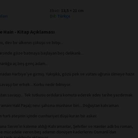
Ebat:
13,5 × 21 cm
nları
Dil:
Türkçe
e Hain - Kitap Açıklaması
 dev bir ülkenin çöküşü ve bitişi...
hnesinde göze batmaya başlayan beş delikanlı...
anlığa aç beş genç adam...
rmadan Harbiye’ye girmiş. Yakışıklı, gözü pek ve vatanı uğruna ölmeye hazır.
savaşçı bir erkek... Korku nedir bilmiyor.
an savaşçı... Tek tutkusu ordulara komuta ederek adını tarihe yazdırmak.
ramanı Halil Paşa); nevi şahsına münhasır biri... Doğuştan kahraman.
 harlı ateşinin içinde cumhuriyet düşü kuran bir asker.
una Serim’in kaleme aldığı Kahramanlar, Şehitler ve Hainler adlı bu roman,
de mücadele veren beş adamın dönüşen kaderlerini Osmanlı’dan
 tarih aralığında aktarıyor.