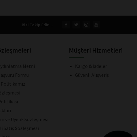
Bizi Takip Edin...
özleşmeleri
Müşteri Hizmetleri
ydınlatma Metni
Kargo & İadeler
aşvuru Formu
Güvenli Alışveriş
k Politikamız
Sözleşmesi
olitikası
akları
ım ve Üyelik Sözleşmesi
li Satış Sözleşmesi
e İade