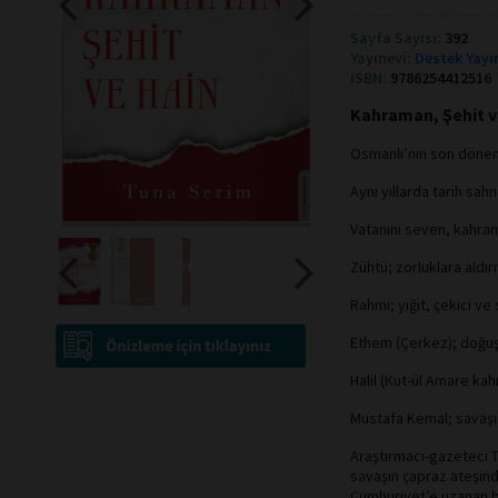
Sayfa Sayısı:
392
Yayınevi:
Destek Yayı
ISBN:
9786254412516
Kahraman, Şehit v
Osmanlı’nın son dönemi,
Aynı yıllarda tarih sa
Vatanını seven, kahram
Zühtü; zorluklara aldı
Rahmi; yiğit, çekici ve 
Ethem (Çerkez); doğuşt
Halil (Kut-ül Amare kah
Mustafa Kemal; savaşın
Araştırmacı-gazeteci T
savaşın çapraz ateşin
Cumhuriyet’e uzanan bir