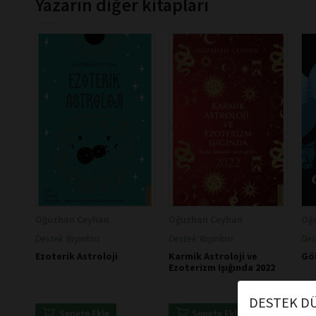
Yazarın diğer kitapları
Oğuzhan Ceyhan
Oğuzhan Ceyhan
Oğ
Destek Yayınları
Destek Yayınları
Des
Ezoterik Astroloji
Karmik Astroloji ve
Göl
Ezoterizm Işığında 2022
DESTEK DÜ
Sepete Ekle
Sepete Ekle