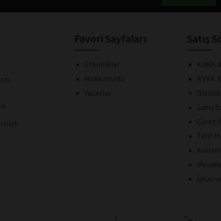
Favori Sayfaları
Satış S
Etkinlikler
KVKK A
Hakkımızda
KVKK B
rın
Yazarlar
Gizlili
la
Satış 
Çerez P
 hızlı
Telif H
Kullan
Mesafe
İptal v