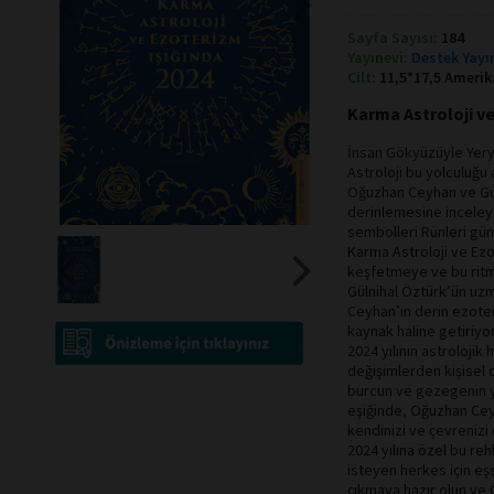
Sayfa Sayısı:
184
Yayınevi:
Destek Yayı
Cilt:
11,5*17,5 Amerik
Karma Astroloji ve
İnsan Gökyüzüyle Yeryü
Astroloji bu yolculuğu a
Oğuzhan Ceyhan ve Güln
derinlemesine inceleye
sembolleri Rünleri gü
Karma Astroloji ve Ezo
keşfetmeye ve bu ritm
Gülnihal Öztürk’ün uzm
Ceyhan’ın derin ezoteri
kaynak haline getiriyor
2024 yılının astrolojik
değişimlerden kişisel 
burcun ve gezegenin yıl
eşiğinde, Oğuzhan Ceyh
kendinizi ve çevrenizi 
2024 yılına özel bu re
isteyen herkes için eşs
çıkmaya hazır olun ve