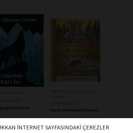
Oğuzhan Ceyhan, Nergis
uzhan Ceyhan
Ergüven
tek Yayınları
Destek Yayınları
gedeki Kurt İzi
Tarot ile Kehanet Sanatı
KKAN İNTERNET SAYFASINDAKİ ÇEREZLER
Sepete Ekle
Sepete Ekle