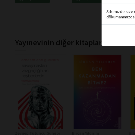
Sitemizde size d
dökumanımızdan 
Yayınevinin diğer kitapları
Zeynep Tütüncü Güngör
Bircan Yıldırım
Um