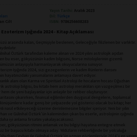
Yayın Tarihi:
Aralık 2023
nları
Dil:
Türkçe
an Cilt
ISBN:
9786256608283
 Ezoterizm Işığında 2024 - Kitap Açıklaması
zü arasında kalan, Geçmişiyle beslenen, Geleceğiyle filizlenen bir varlıktır.
ydınlatır.
ihal Öztürk tarafından kaleme alınan ve 2024 yılını astrolojik açıdan
n bu eser, gökyüzünün kadim bilgisini, Norse mitolojilerinin gizemli
nümüzün anlayışıyla harmanlayarak okuyucularına sunuyor.
terizm Işığında 2024, sizi gezegenlerin ve kadim Rünlerin dansını
in hayatınızdaki yansımalarını anlamaya davet ediyor.
anlık alanı olan Karma ve Spiritüel Astroloji ile hocaların hocası Oğuzhan
k astroloji bilgisi, bu kitabı hem astroloji meraklıları için vazgeçilmez bir
 hem de yeni başlayanlar için anlaşılır bir rehber oluşturuyor.
 haritasını çıkarırken, finansal eğilimlerden duygusal dengelere, toplumsal
dönüşümlere kadar geniş bir yelpazede yol gösterici olacak bu kitap; her
ı nasıl etkileyeceği üzerine derinlemesine bilgiler içeriyor. Yeni bir yılın
an ve Gülnihal Öztürk’ün kaleminden çıkan bu eserle, astrolojinin ışığında
daha iyi anlama fırsatını yakalayacaksınız.
hber, gökyüzünün ritmini anlamak ve bu bilgiyi hayatına entegre etmek
iz bir başucu kitabı olmaya aday. Yıldızların rehberliğinde bir yolculuğa
 Oğuzhan Ceyhan ile Gülnihal Öztürk’ün uzman gözlemleriyle 2024’ü en veriml