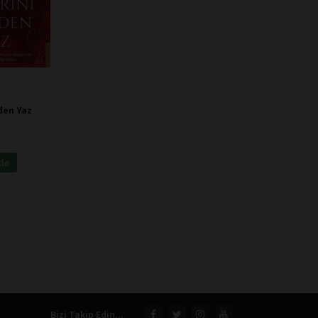
den Yaz
kle
Bizi Takip Edin...