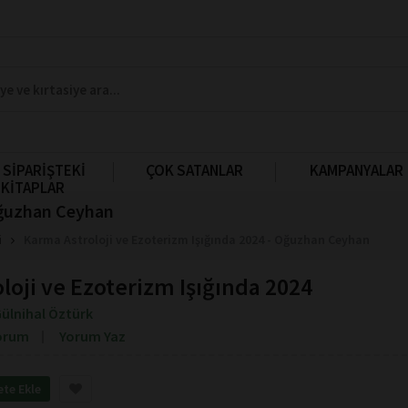
 SİPARİŞTEKİ
ÇOK SATANLAR
KAMPANYALAR
KİTAPLAR
 Oğuzhan Ceyhan
i
Karma Astroloji ve Ezoterizm Işığında 2024 - Oğuzhan Ceyhan
loji ve Ezoterizm Işığında 2024
ülnihal Öztürk
orum
Yorum Yaz
ete Ekle