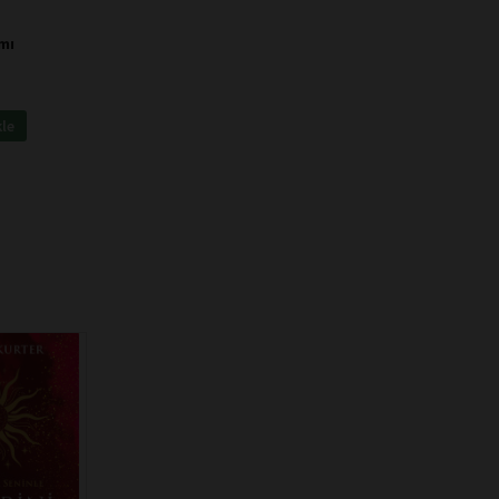
mı
kle