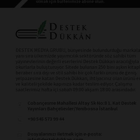
olmak için bültenimize abone olun.
DESTEK MEDYA GRUBU, bünyesinde bulundurduğu markala
yanı sıra ülkemizde yayımcılık sektöründe söz sahibi tüm
yayınevlerinin değerli eserlerini Destek Dükkan aracılığıyla
okurlarla buluşturuyor. Sitede bulunan 250 bini aşkın kitap
beraber sıra dışı ve stil sahibi bir çok farklı ürünü de geniş
yelpazesine katan Destek Dükkan, ihtiyacınız olan ürünü en
ve kaliteli şekilde kapınıza kadar teslim ediyor. Çalışma
saatlerimiz hafta içi sabah 09:00 akşam 18:00 arasındadır.
Cobançesme Mahallesi Altay Sk No:8 1. Kat Destek
Yayınları Bahçelievler/Yenibosna İstanbul
+90 545 573 99 44
Dosyalarınızı iletmek için e-posta:
info@destekdukkan.com