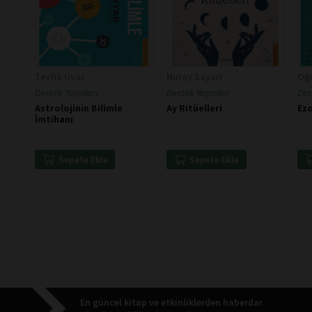
Tevfik Uyar
Nuray Sayarı
Oğ
Destek Yayınları
Destek Yayınları
Des
Astrolojinin Bilimle
Ay Ritüelleri
Ezo
İmtihanı
Sepete Ekle
Sepete Ekle
En güncel kitap ve etkinliklerden haberdar