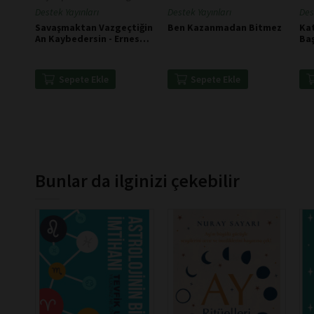
Destek Yayınları
Destek Yayınları
Des
Savaşmaktan Vazgeçtiğin
Ben Kazanmadan Bitmez
Kat
An Kaybedersin - Ernesto
Ba
Che Guevara
Sepete Ekle
Sepete Ekle
Bunlar da ilginizi çekebilir