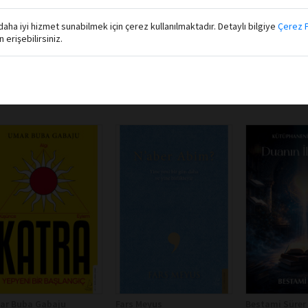
aha iyi hizmet sunabilmek için çerez kullanılmaktadır. Detaylı bilgiye
Çerez P
erişebilirsiniz.
ar Buba Gabaju
Fars Meyus
Bestami Sürer