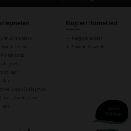
özleşmeleri
Müşteri Hizmetleri
ydınlatma Metni
Kargo & İadeler
aşvuru Formu
Güvenli Alışveriş
k Politikamız
Sözleşmesi
olitikası
akları
ım ve Üyelik Sözleşmesi
li Satış Sözleşmesi
e İade
Destek
Dükkan