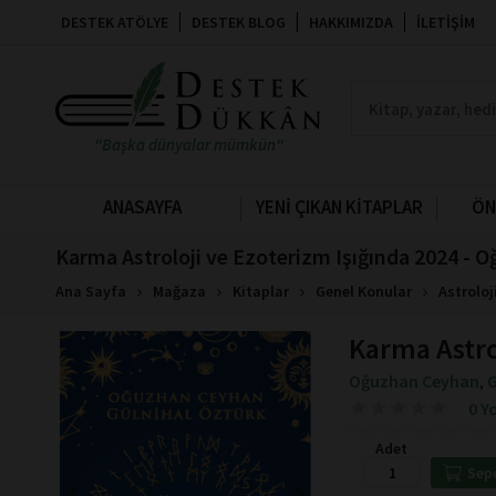
DESTEK ATÖLYE
DESTEK BLOG
HAKKIMIZDA
İLETIŞIM
"Başka dünyalar mümkün"
ANASAYFA
YENİ ÇIKAN KİTAPLAR
ÖN
Karma Astroloji ve Ezoterizm Işığında 2024 -
Ana Sayfa
Mağaza
Kitaplar
Genel Konular
Astroloj
Karma Astro
Oğuzhan Ceyhan
G
,
★
★
★
★
★
★
★
★
★
★
0 Y
Adet
Sep