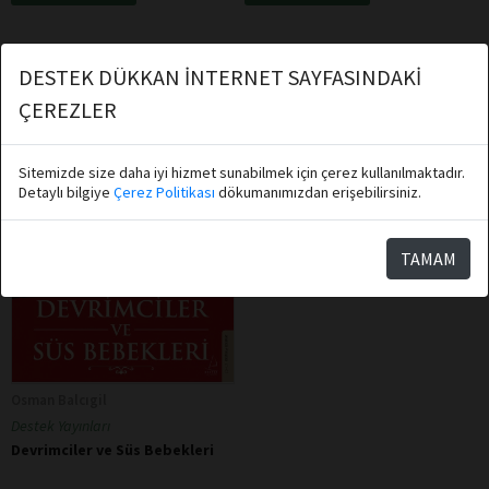
DESTEK DÜKKAN İNTERNET SAYFASINDAKİ
ÇEREZLER
Sitemizde size daha iyi hizmet sunabilmek için çerez kullanılmaktadır.
Detaylı bilgiye
Çerez Politikası
dökumanımızdan erişebilirsiniz.
TAMAM
Osman Balcıgil
Destek Yayınları
Devrimciler ve Süs Bebekleri