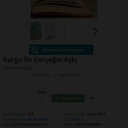
Kurgu İle Gerçeğin Aşkı
Osman Balcıgil
★
★
★
★
★
★
★
★
★
★
0 Yorum
Yorum Yaz
Adet
Sepete Ekle
Sayfa Sayısı:
224
Yayın Tarihi:
Ocak 2024
Yayınevi:
Destek Yayınları
Dil:
Türkçe
Cilt:
13,5*21 Amerikan Cilt
ISBN:
9786256608450