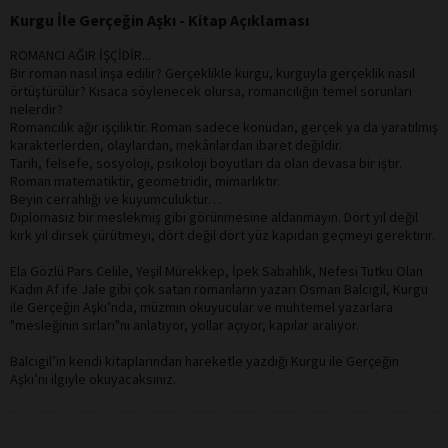
Kurgu İle Gerçeğin Aşkı - Kitap Açıklaması
ROMANCI AĞIR İŞÇİDİR...
Bir roman nasıl inşa edilir? Gerçeklikle kurgu, kurguyla gerçeklik nasıl
örtüştürülür? Kısaca söylenecek olursa, romancılığın temel sorunları
nelerdir?
Romancılık ağır işçiliktir. Roman sadece konudan, gerçek ya da yaratılmış
karakterlerden, olaylardan, mekânlardan ibaret değildir.
Tarih, felsefe, sosyoloji, psikoloji boyutları da olan devasa bir iştir.
Roman matematiktir, geometridir, mimarlıktır.
Beyin cerrahlığı ve kuyumculuktur…
Diplomasız bir meslekmiş gibi görünmesine aldanmayın. Dört yıl değil
kırk yıl dirsek çürütmeyi, dört değil dört yüz kapıdan geçmeyi gerektirir.
Ela Gözlü Pars Celile, Yeşil Mürekkep, İpek Sabahlık, Nefesi Tutku Olan
Kadın Af ife Jale gibi çok satan romanların yazarı Osman Balcıgil, Kurgu
ile Gerçeğin Aşkı’nda, müzmin okuyucular ve muhtemel yazarlara
"mesleğinin sırları"nı anlatıyor, yollar açıyor, kapılar aralıyor.
Balcıgil’in kendi kitaplarından hareketle yazdığı Kurgu ile Gerçeğin
Aşkı’nı ilgiyle okuyacaksınız.