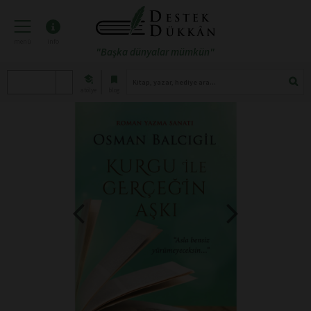
menü
info
"Başka dünyalar mümkün"
atölye
blog