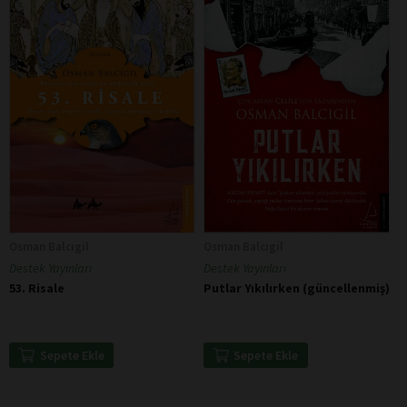
Osman Balcıgil
Osman Balcıgil
Destek Yayınları
Destek Yayınları
53. Risale
Putlar Yıkılırken (güncellenmiş)
Sepete Ekle
Sepete Ekle