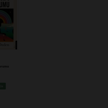
turumu
kle