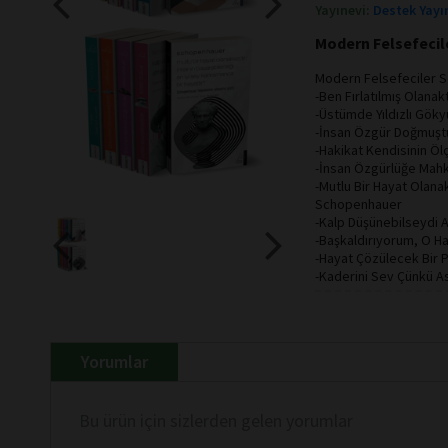
Yayınevi:
Destek Yayı
Modern Felsefecile
Modern Felsefeciler Se
-Ben Fırlatılmış Olanak
-Üstümde Yıldızlı Göky
-İnsan Özgür Doğmuşt
-Hakikat Kendisinin Öl
-İnsan Özgürlüğe Mahk
-Mutlu Bir Hayat Olana
Schopenhauer
-Kalp Düşünebilseydi
-Başkaldırıyorum, O Ha
-Hayat Çözülecek Bir P
-Kaderini Sev Çünkü As
Yorumlar
Bu ürün için sizlerden gelen yorumlar