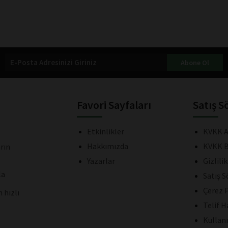
Abone Ol
Favori Sayfaları
Satış S
Etkinlikler
KVKK A
Hakkımızda
KVKK B
rın
Yazarlar
Gizlili
la
Satış 
Çerez P
 hızlı
Telif H
Kullan