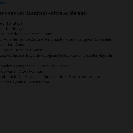
nları
r Kitap Seti (10 Kitap) - Kitap Açıklaması
ti (10 Kitap)
tır - Heidegger
üzü İçimde Ahlak Yasası - Kant
ur Ama Her Yerde Zincire Vurulmuştur - Jean-Jacques Rousseau
çüsüdür - Spinoza
umdur - Jean-Paul Sartre
ksızdır; İnsanın Başarabileceği En İyi Şey Kahramanca Bir Hayattır -
 Atmaktan Vazgeçerdi - Fernando Pessoa
lde Varız! - Albert Camus
roblem Değil, Yaşanacak Bir Hakikattir - Søren Kierkegaard
lında Hayatın Bu - Nietzsche