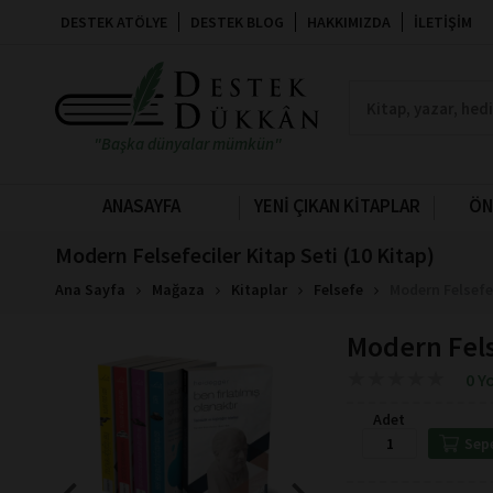
DESTEK ATÖLYE
DESTEK BLOG
HAKKIMIZDA
İLETIŞIM
"Başka dünyalar mümkün"
ANASAYFA
YENİ ÇIKAN KİTAPLAR
ÖN
Modern Felsefeciler Kitap Seti (10 Kitap)
Ana Sayfa
Mağaza
Kitaplar
Felsefe
Modern Felsefec
Modern Felse
★
★
★
★
★
★
★
★
★
★
0 Y
Adet
Sep