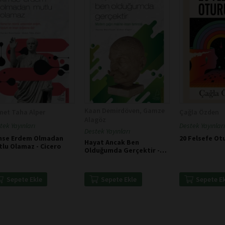
Kaan Demirdöven, Gamze
met Taha Alper
Çağla Özden
Alagöz
tek Yayınları
Destek Yayınları
Destek Yayınları
mse Erdem Olmadan
20 Felsefe O
Hayat Ancak Ben
lu Olamaz - Cicero
Olduğumda Gerçektir -
Gurdjieff
Sepete Ekle
Sepete E
Sepete Ekle