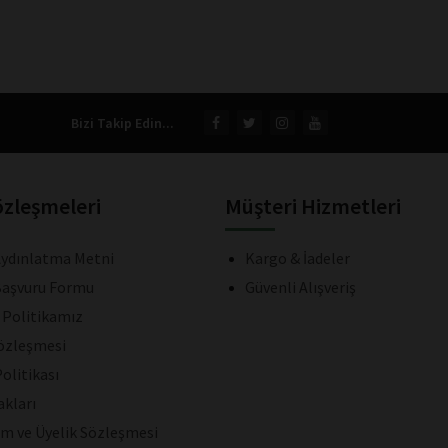
Bizi Takip Edin...
özleşmeleri
Müşteri Hizmetleri
ydınlatma Metni
Kargo & İadeler
aşvuru Formu
Güvenli Alışveriş
k Politikamız
Sözleşmesi
olitikası
akları
ım ve Üyelik Sözleşmesi