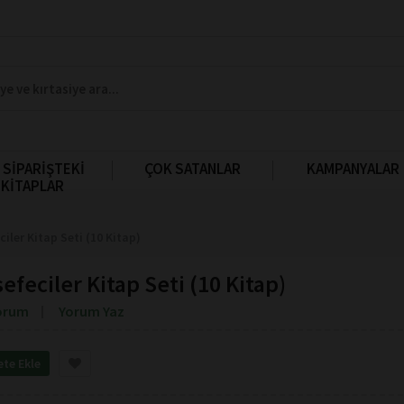
 SİPARİŞTEKİ
ÇOK SATANLAR
KAMPANYALAR
KİTAPLAR
iler Kitap Seti (10 Kitap)
feciler Kitap Seti (10 Kitap)
orum
Yorum Yaz
ete Ekle