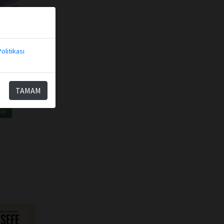
olitikası
h
nle
ştir
TAMAM
kle