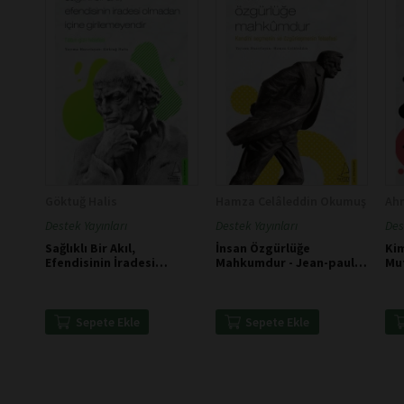
Göktuğ Halis
Hamza Celâleddin Okumuş
Ah
Destek Yayınları
Destek Yayınları
Des
Sağlıklı Bir Akıl,
İnsan Özgürlüğe
Ki
Efendisinin İradesi
Mahkumdur - Jean-paul
Mut
Olmadan İçine
Sartre
Girilemeyendir -
Paracelsus
Sepete Ekle
Sepete Ekle